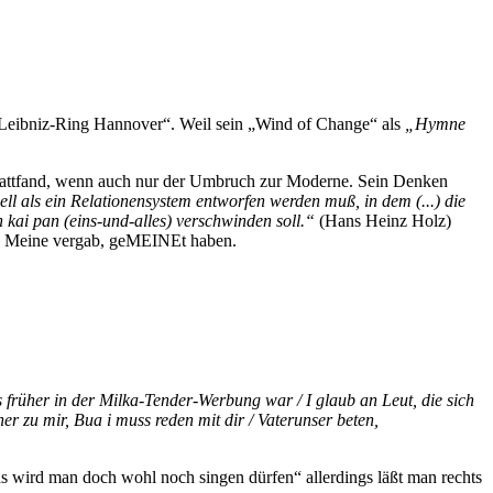
 „Leibniz-Ring Hannover“. Weil sein „Wind of Change“ als
„Hymne
 stattfand, wenn auch nur der Umbruch zur Moderne. Sein Denken
ll als ein Relationensystem entworfen werden muß, in dem (...) die
n kai pan (eins-und-alles) verschwinden soll.“
(Hans Heinz Holz)
an Meine vergab, geMEINEt haben.
s früher in der Milka-Tender-Werbung war / I glaub an Leut, die sich
r zu mir, Bua i muss reden mit dir / Vaterunser beten,
s wird man doch wohl noch singen dürfen“ allerdings läßt man rechts