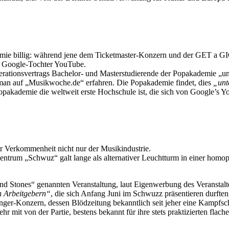
demie billig: während jene dem Ticketmaster-Konzern und der GET a G
 Google-Tochter YouTube.
erationsvertrags Bachelor- und Masterstudierende der Popakademie „unt
an auf „Musikwoche.de“ erfahren. Die Popakademie findet, dies
„unt
pakademie die weltweit erste Hochschule ist, die sich von Google’s Yo
der Verkommenheit nicht nur der Musikindustrie.
entrum „Schwuz“ galt lange als alternativer Leuchtturm in einer homo
 and Stones“ genannten Veranstaltung, laut Eigenwerbung des Veranstal
n Arbeitgebern“
, die sich Anfang Juni im Schwuzz präsentieren durfte
nger-Konzern, dessen Blödzeitung bekanntlich seit jeher eine Kampfsc
mit von der Partie, bestens bekannt für ihre stets praktizierten flach