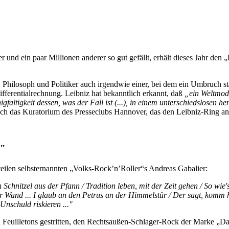
und ein paar Millionen anderer so gut gefällt, erhält dieses Jahr den
er, Philosoph und Politiker auch irgendwie einer, bei dem ein Umbruch
ifferentialrechnung. Leibniz hat bekanntlich erkannt, daß
„ein Weltmode
faltigkeit dessen, was der Fall ist (...), in einem unterschiedslosen he
uch das Kuratorium des Presseclubs Hannover, das den Leibniz-Ring 
s"
teilen selbsternannten „Volks-Rock’n’Roller“s Andreas Gabalier:
chnitzel aus der Pfann / Tradition leben, mit der Zeit gehen / So wie'
er Wand ... I glaub an den Petrus an der Himmelstür / Der sagt, komm he
nschuld riskieren ..."
 Feuilletons gestritten, den Rechtsaußen-Schlager-Rock der Marke „Da