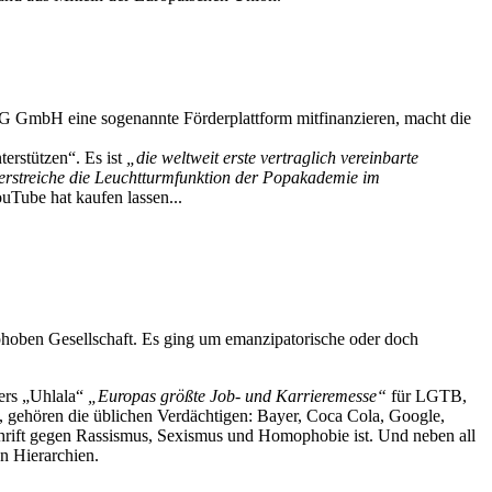
IG GmbH eine sogenannte Förderplattform mitfinanzieren, macht die
erstützen“. Es ist
„die weltweit erste vertraglich vereinbarte
erstreiche die Leuchtturmfunktion der Popakademie im
uTube hat kaufen lassen...
phoben Gesellschaft. Es ging um emanzipatorische oder doch
ters „Uhlala“
„Europas größte Job- und Karrieremesse“
für LGTB,
n, gehören die üblichen Verdächtigen: Bayer, Coca Cola, Google,
hrift gegen Rassismus, Sexismus und Homophobie ist. Und neben all
en Hierarchien.