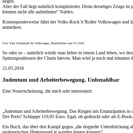
liegen.
Aber der Fall liegt natürlich komplizierter. Denn derartiges Zeugs i
können nicht alle aufnehmen“ Nahles.
Konsequenterweise fährt der Volks-Rock’n’Roller Volkswagen und läß
anmerken.
Foto: Paul Schirnhofer für Volkswagen; MusikWoche vom 9.5.2018
So oder so – natürlich würde man lieber in einem Land leben, wo dera
Spitzenpositionen der Charts hieven. Man wird ja noch mal träumen d
21.05.2018
Judentum und Arbeiterbewegung. Unbezahlbar
Eine Neuerscheinung, die mich sehr interessiert:
„Judentum und Arbeiterbewegung. Das Ringen um Emanzipation in der 
Der Preis? Schlappe 119,95 Euro. Egal, ob gedruckt oder als E-Book
Ein Buch, das über den Kampf gegen „die doppelte Unterdrückung als P
proletarischen Hintergrund je werden leisten können?