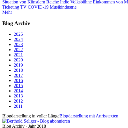
Situation von Künstlern
Reiche
Indie
Volksbühne
Einkommen von Mu
Ticketing
TV
COVID-19
Musikindustrie
Mehr
Blog Archiv
2025
2024
2023
2022
2021
2020
2019
2018
2017
2016
2015
2014
2013
2012
2011
Blogdarstellung in voller Länge
Blogdarstellung mit Anrisstexten
Blog Archiv - Jahr 2018