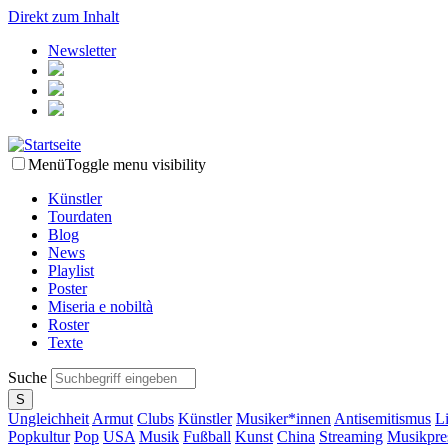
Direkt zum Inhalt
Newsletter
Menü
Toggle menu visibility
Künstler
Tourdaten
Blog
News
Playlist
Poster
Miseria e nobiltà
Roster
Texte
Suche
Ungleichheit
Armut
Clubs
Künstler
Musiker*innen
Antisemitismus
L
Popkultur
Pop
USA
Musik
Fußball
Kunst
China
Streaming
Musikpre