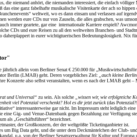
s, die niemand anhört, die niemanden interessiert, die einfach völliger 
ß das eine ganz fabelhafte musikalische Visitenkarte der ach so hippen 
ranchenevents“ weltweit, wo es dann einsam und verlassen auf irgend
erden eure CDs nur von Zauseln, die alles grabschen, was umsonst is
uch immer geartete, gar eine internationale Karriere erspielt? Awcmon.
ja solche CDs und eure Reisen zu all den weltweiten Branchen- und Stad
o daherplappert in eurer wichtigtuerischen Bedeutungslosigkeit. Nix fü
tor"
ährlich allein vom Berliner Senat € 250.000 für „Musikwirtschaftsförd
rator Berlin (LMAB) geht. Deren vorgebliches Ziel:
„auch kleine Berlin
n ihre Konzerte also selbst veranstalten, wenn es nach der LMAB geht 
erat und Universal“
zu sein. Als solche
„wissen wir, wie erfolgreiche 
nheit viel Potenzial verschenkt? Hol es dir jetzt zurück
(das Potenzial
itiative“ interessanterweise gar nicht. Im Impressum steht lediglich 
m, die eine Gig- und Venue-Datenbank gegen Bezahlung zur Verfügung s
sum als „Geschäftsführer“ bezeichnet.
etmaster, der Großkonzern, der der weltgrößte Ticketinganbieter ist.
 um Big Data geht, und die unter dem Deckmäntelchen der Club- und Kü
kandal, u.a. von der Berliner Senatsverwaltung für Kultur und Europa 