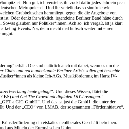
Mumpitz ist. Nun gut, ich verstehe, ihr zockt dafür jedes Jahr ein paar
deutschen Metropole sei. Und ihr verteilt das so sinnfreie wie
welchen Grabbeltischen herumliegt, gegen die die Angebote von
t. Oder denkt ihr wirklich, irgendeine Berliner Band hätte durch
 Sowas glauben nur Politiker*innen. Ach so, ich vergaß, ist ja klar:
tmarketing-Events. Na, denn macht mal hübsch weiter mit euren
r ungut.
erung“ erhält: Die sind natürlich auch mit dabei, wenn es um die
er Clubs und noch unbekannte Berliner Artists sollen gut besuchte
– Musiker*innen als kleine Ich-AGs, Musikförderung im Hartz IV-
Konzertwerbung heute gelingt“.
Und dieses Wissen, flötet die
?!? BS)
und Get The Crowd mit digitalen DIY-Lösungen.“
eine „GET a GIG GmbH“. Und das ist just die GmbH, die unter der
tellt. Und der „CEO“ von LMAB, der sogenannten „Förderinitiative“,
nstlerförderung ein eiskaltes neoliberales Geschäft betreiben.
und aus Mitteln der Europäischen Union.