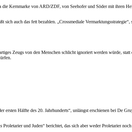
st ja die Kernmarke von ARD/ZDF, von Seehofer und Söder mit ihren Hei
t sich auch das fett bezahlen. „Crossmediale Vermarktungsstrategie“,
rtiges Zeugs von den Menschen schlicht ignoriert werden würde, statt d
ürfen.
ersten Hälfte des 20. Jahrhunderts“, unlängst erschienen bei De Gruy
.
roletarier und Juden“ berichtet, das sich aber weder Proletarier noch z