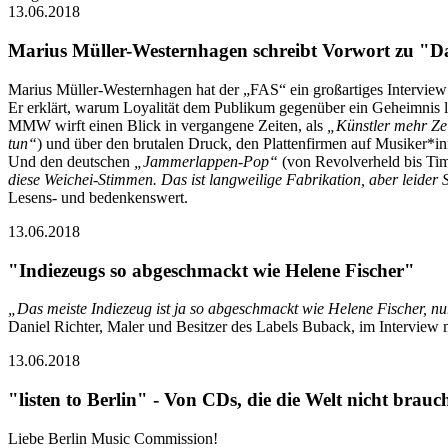
13.06.2018
Marius Müller-Westernhagen schreibt Vorwort zu "D
Marius Müller-Westernhagen hat der „FAS“ ein großartiges Interview 
Er erklärt, warum Loyalität dem Publikum gegenüber ein Geheimnis la
MMW wirft einen Blick in vergangene Zeiten, als
„Künstler mehr Zei
tun“
) und über den brutalen Druck, den Plattenfirmen auf Musiker*i
Und den deutschen
„Jammerlappen-Pop“
(von Revolverheld bis Tim
diese Weichei-Stimmen. Das ist langweilige Fabrikation, aber leider 
Lesens- und bedenkenswert.
13.06.2018
"Indiezeugs so abgeschmackt wie Helene Fischer"
„Das meiste Indiezeug ist ja so abgeschmackt wie Helene Fischer, nur 
Daniel Richter, Maler und Besitzer des Labels Buback, im Interview m
13.06.2018
"listen to Berlin" - Von CDs, die die Welt nicht brau
Liebe Berlin Music Commission!