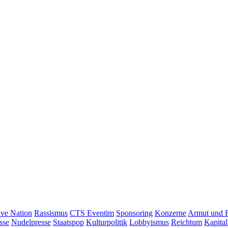
ive Nation
Rassismus
CTS Eventim
Sponsoring
Konzerne
Armut und 
sse
Nudelpresse
Staatspop
Kulturpolitik
Lobbyismus
Reichtum
Kapita