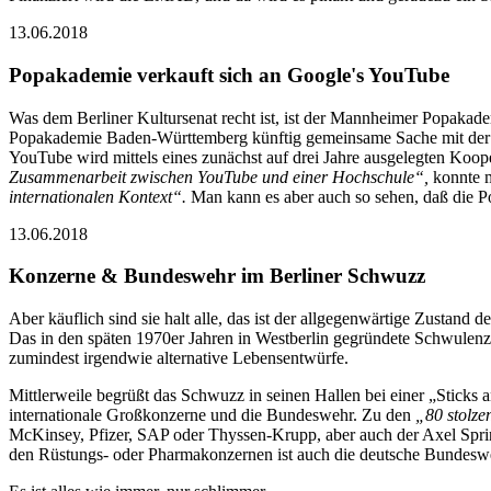
13.06.2018
Popakademie verkauft sich an Google's YouTube
Was dem Berliner Kultursenat recht ist, ist der Mannheimer Popaka
Popakademie Baden-Württemberg künftig gemeinsame Sache mit der
YouTube wird mittels eines zunächst auf drei Jahre ausgelegten Koop
Zusammenarbeit zwischen YouTube und einer Hochschule“,
konnte m
internationalen Kontext“.
Man kann es aber auch so sehen, daß die Po
13.06.2018
Konzerne & Bundeswehr im Berliner Schwuzz
Aber käuflich sind sie halt alle, das ist der allgegenwärtige Zustand 
Das in den späten 1970er Jahren in Westberlin gegründete Schwulenz
zumindest irgendwie alternative Lebensentwürfe.
Mittlerweile begrüßt das Schwuzz in seinen Hallen bei einer „Sticks
internationale Großkonzerne und die Bundeswehr. Zu den
„80 stolze
McKinsey, Pfizer, SAP oder Thyssen-Krupp, aber auch der Axel Spri
den Rüstungs- oder Pharmakonzernen ist auch die deutsche Bundeswehr 