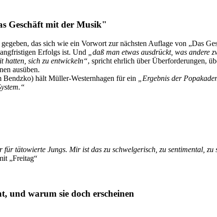
as Geschäft mit der Musik"
gegeben, das sich wie ein Vorwort zur nächsten Auflage von „Das Gesc
ngfristigen Erfolgs ist. Und
„daß man etwas ausdrückt, was andere zwa
t hatten, sich zu entwickeln“
, spricht ehrlich über Überforderungen, ü
nnen ausüben.
 Bendzko) hält Müller-Westernhagen für ein
„Ergebnis der Popakademi
System.“
für tätowierte Jungs. Mir ist das zu schwelgerisch, zu sentimental, zu 
it „Freitag“
cht, und warum sie doch erscheinen