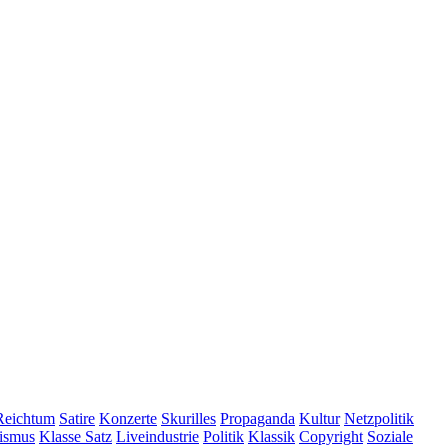
Reichtum
Satire
Konzerte
Skurilles
Propaganda
Kultur
Netzpolitik
lismus
Klasse Satz
Liveindustrie
Politik
Klassik
Copyright
Soziale