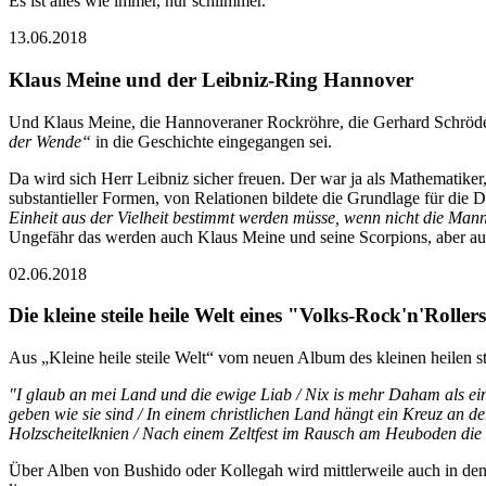
Es ist alles wie immer, nur schlimmer.
13.06.2018
Klaus Meine und der Leibniz-Ring Hannover
Und Klaus Meine, die Hannoveraner Rockröhre, die Gerhard Schröder 
der Wende“
in die Geschichte eingegangen sei.
Da wird sich Herr Leibniz sicher freuen. Der war ja als Mathematik
substantieller Formen, von Relationen bildete die Grundlage für die D
Einheit aus der Vielheit bestimmt werden
müsse, wenn nicht die Mannig
Ungefähr das werden auch Klaus Meine und seine Scorpions, aber a
02.06.2018
Die kleine steile heile Welt eines "Volks-Rock'n'Roller
Aus „Kleine heile steile Welt“ vom neuen Album des kleinen heilen s
"I glaub an mei Land und die ewige Liab / Nix is mehr Daham als ein S
geben wie sie sind / In einem christlichen Land hängt ein Kreuz an d
Holzscheitelknien / Nach einem Zeltfest im Rausch am Heuboden die U
Über Alben von Bushido oder Kollegah wird mittlerweile auch in den