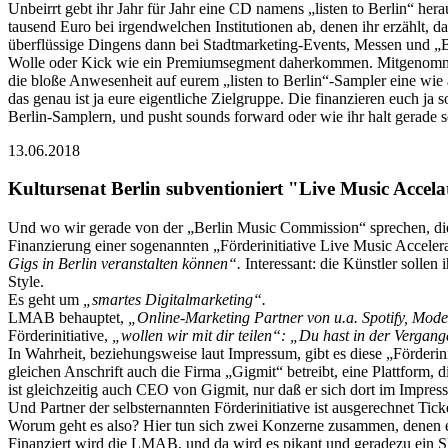
Unbeirrt gebt ihr Jahr für Jahr eine CD namens „listen to Berlin“ herau
tausend Euro bei irgendwelchen Institutionen ab, denen ihr erzählt, da
überflüssige Dingens dann bei Stadtmarketing-Events, Messen und „B
Wolle oder Kick wie ein Premiumsegment daherkommen. Mitgenommen w
die bloße Anwesenheit auf eurem „listen to Berlin“-Sampler eine wie a
das genau ist ja eure eigentliche Zielgruppe. Die finanzieren euch 
Berlin-Samplern, und pusht sounds forward oder wie ihr halt gerade s
13.06.2018
Kultursenat Berlin subventioniert "Live Music Accela
Und wo wir gerade von der „Berlin Music Commission“ sprechen, die j
Finanzierung einer sogenannten „Förderinitiative Live Music Accele
Gigs in Berlin veranstalten können“.
Interessant: die Künstler solle
Style.
Es geht um
„smartes Digitalmarketing“.
LMAB behauptet,
„Online-Marketing Partner von u.a. Spotify, Mod
Förderinitiative,
„wollen wir mit dir teilen“: „Du hast in der Vergange
In Wahrheit, beziehungsweise laut Impressum, gibt es diese „Förderin
gleichen Anschrift auch die Firma „Gigmit“ betreibt, eine Plattfor
ist gleichzeitig auch CEO von Gigmit, nur daß er sich dort im Impres
Und Partner der selbsternannten Förderinitiative ist ausgerechnet Tick
Worum geht es also? Hier tun sich zwei Konzerne zusammen, denen es
Finanziert wird die LMAB, und da wird es pikant und geradezu ein S