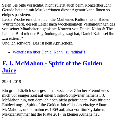
Seien Sie bitte vorsichtig, nicht zuletzt auch beim Konzertbesuch!
Gerade bei und mit Musiker*innen dieser Agentur kann Ihnen so
einiges passieren.
Letzte Woche erreichte mich die Mail eines Kulturamts in Baden-
Württemberg, dessen Leiter nach wochenlangen Verhandlungen das
von seiner Mitarbeiterin geplante Konzert von Daniel Kahn & The
Painted Bird mit der Begründung abgesagt hat, Daniel Kahn sei ihm
„zu extrem.“
Und ich schwöre: Das ist kein Aprilscherz.
Weiterlesen
über Daniel Kahn "zu radikal"!
F. J. McMahon - Spirit of the Golden
Juice
29.01.2019
Ein grundsätzlich sehr geschmackssicherer Zürcher Freund wies
mich vor einiger Zeit auf einen Singer/Songwriter namens F.J.
McMahon hin, von dem ich noch nicht gehört hatte. Was für eine
Entdeckung! „Spirit of the Golden Juice“ ist das einzige Album
McMahons, und er nahm es 1969 auf, also vor fünfzig Jahren;
Mexicansummer hat die Platte 2017 in kleiner Auflage neu