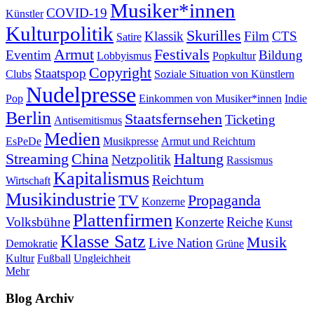
Musiker*innen
COVID-19
Künstler
Kulturpolitik
Skurilles
Klassik
Film
CTS
Satire
Armut
Festivals
Eventim
Bildung
Lobbyismus
Popkultur
Copyright
Staatspop
Clubs
Soziale Situation von Künstlern
Nudelpresse
Pop
Einkommen von Musiker*innen
Indie
Berlin
Staatsfernsehen
Ticketing
Antisemitismus
Medien
EsPeDe
Musikpresse
Armut und Reichtum
Streaming
China
Haltung
Netzpolitik
Rassismus
Kapitalismus
Reichtum
Wirtschaft
Musikindustrie
TV
Propaganda
Konzerne
Plattenfirmen
Volksbühne
Konzerte
Reiche
Kunst
Klasse Satz
Musik
Live Nation
Demokratie
Grüne
Kultur
Fußball
Ungleichheit
Mehr
Blog Archiv