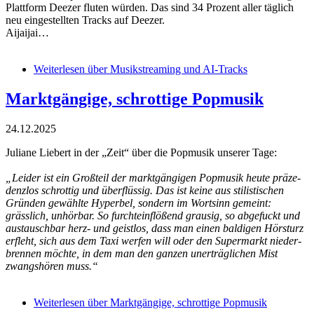
Plattform Deezer fluten würden. Das sind 34 Prozent aller täglich
neu eingestellten Tracks auf Deezer.
Aijaijai…
Weiterlesen
über Musikstreaming und AI-Tracks
Marktgängige, schrottige Popmusik
24.12.2025
Juliane Liebert in der „Zeit“ über die Popmusik unserer Tage:
„Leider ist ein Großteil der markt­gän­gigen Popmusik heute präze­
denzlos schrottig und über­flüssig. Das ist keine aus stilis­ti­schen
Gründen gewählte Hyperbel, sondern im Wortsinn gemeint:
grässlich, unhörbar. So furcht­ein­flößend grausig, so abgefuckt und
austauschbar herz- und geistlos, dass man einen baldigen Hörsturz
erfleht, sich aus dem Taxi werfen will oder den Super­markt nieder­
brennen möchte, in dem man den ganzen uner­träg­li­chen Mist
zwangs­hören muss.“
Weiterlesen
über Marktgängige, schrottige Popmusik