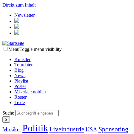
Direkt zum Inhalt
Newsletter
Menü
Toggle menu visibility
Künstler
Tourdaten
Blog
News
Playlist
Poster
Miseria e nobiltà
Roster
Texte
Suche
Politik
Liveindustrie
Sponsoring
Musiker
USA