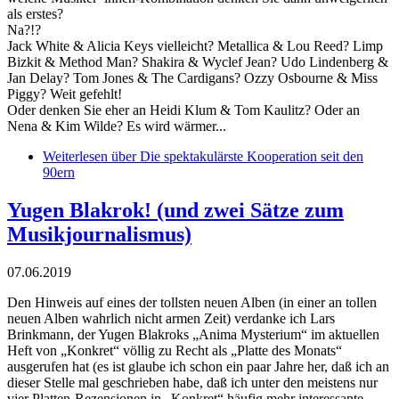
als erstes?
Na?!?
Jack White & Alicia Keys vielleicht? Metallica & Lou Reed? Limp
Bizkit & Method Man? Shakira & Wyclef Jean? Udo Lindenberg &
Jan Delay? Tom Jones & The Cardigans? Ozzy Osbourne & Miss
Piggy? Weit gefehlt!
Oder denken Sie eher an Heidi Klum & Tom Kaulitz? Oder an
Nena & Kim Wilde? Es wird wärmer...
Weiterlesen
über Die spektakulärste Kooperation seit den
90ern
Yugen Blakrok! (und zwei Sätze zum
Musikjournalismus)
07.06.2019
Den Hinweis auf eines der tollsten neuen Alben (in einer an tollen
neuen Alben wahrlich nicht armen Zeit) verdanke ich Lars
Brinkmann, der Yugen Blakroks „Anima Mysterium“ im aktuellen
Heft von „Konkret“ völlig zu Recht als „Platte des Monats“
ausgerufen hat (es ist glaube ich schon ein paar Jahre her, daß ich an
dieser Stelle mal geschrieben habe, daß ich unter den meistens nur
vier Platten-Rezensionen in „Konkret“ häufig mehr interessante