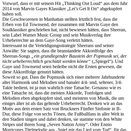
Vorwurf, dass er mit seinem Hit „Thinking Out Loud“ aus dem Jahr
2014 von Marvin Gayes Klassiker „Let’s Get It On“ abgekupfert
haben soll.
Die Geschworenen in Manhattan stellten letztlich fest, dass die
Erben von Ed Townsend, der zusammen mit Marvin Gaye den
Soulklassiker geschrieben hat, nicht bewiesen hätten, dass Sheeran,
sein Label Warner Music Group und sein Musikverlag ihre
Urheberrechte an dem Gaye-Song verletzt hätten.
Interessant ist die Verteidigungsstrategie Sheerans und seiner
Anwälte: Sie sagten, dass die beanstandete Akkordfolge des
Sheeran-Songs
„ein grundlegender Baustein der Popmusik sei, der
nicht urheberrechtlich geschützt werden könne“
(„Spiegel“). Und
Gaye und Townsend seien beileibe nicht die Ersten gewesen, die
diese Akkordfolge genutzt hätten.
Soweit so gut. Dass die Popmusik sich einer mehrere Jahrhunderte
alter Harmonik und Melodien und banaler 4/4- und, seltener, 3/4-
Takte bedient, ist ja nun wahrlich eine Tatsache. Genauso wie es
eine Tatsache ist, dass die meisten Akkorde, Tonfolgen und
Melodien eben abgekupfert sind, und meistens von Musik, die um
einiges älter ist als das geltende Urheberrecht. Denken wir an das
Motiv aus dem ersten Satz von Bruckners Fünfter Sinfonie in B-
Dur, diese Folge von sechs Tönen, die Fußballfans in aller Welt in
den Stadien singen und dabei denken, sie stamme von den White
Stripes und ihrem Song „Seven Nation Army“. Oder Ennio
Morricones Titelmelodie aus „Spiel mir das Lied vom Tod“, für das