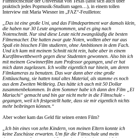
Filmhochschule der Universität von Texas (lässt sich auch über
praktisch jedes Popmusik-Studium sagen…), in einem tollen
Interview mit Maria Wiesner im „FAZ“-Feuilleton:
„Das ist eine große Uni, und das Filmdepartment war damals klein,
die haben nur 30 Leute angenommen, und es ging nach
Notenschnitt. Nur sind diese Leute nicht zwangsläufig die besten
Filmemacher. Die hatten zwar gute Noten, wollten aber nur aus
Spaß ein bisschen Film studieren, ohne Ambitionen in dem Fach.
Und ich kam mit meinem Schnitt nicht rein, habe aber in einem
Kurzfilmwettbewerb gegen diese Studenten gewonnen. Also bin ich
mit meinem Gewinnerfilm zum Professor gegangen, und er hat
mich dann zugelassen. Ich wollte eigentlich nur hinein, um deren
Filmkameras zu benutzen. Das war dann aber eine große
Enttäuschung, sie hatten total altes Material, als stamme es noch
aus dem Zweiten Weltkrieg. Das hätte ich auch mit 50 Dollar
zusammenbekommen. In dem Sommer habe ich dann den Film „El
Mariachi“ gemacht und bin gar nicht mehr in die Filmschule ­
gegangen, weil ich festgestellt hatte, dass sie mir eigentlich nichts
mehr beibringen können.“
Aber woher kam das Geld für seinen ersten Film?
„Ich bin eines von zehn Kindern, von meinen Eltern konnte ich
keine Zuschüsse erwarten. Um für die Filmschule und mein