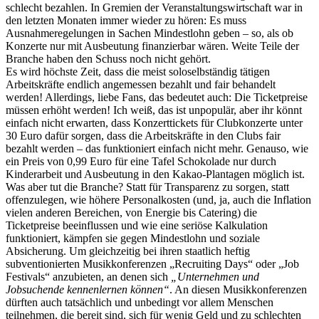
schlecht bezahlen. In Gremien der Veranstaltungswirtschaft war in
den letzten Monaten immer wieder zu hören: Es muss
Ausnahmeregelungen in Sachen Mindestlohn geben – so, als ob
Konzerte nur mit Ausbeutung finanzierbar wären. Weite Teile der
Branche haben den Schuss noch nicht gehört.
Es wird höchste Zeit, dass die meist soloselbständig tätigen
Arbeitskräfte endlich angemessen bezahlt und fair behandelt
werden! Allerdings, liebe Fans, das bedeutet auch: Die Ticketpreise
müssen erhöht werden! Ich weiß, das ist unpopulär, aber ihr könnt
einfach nicht erwarten, dass Konzerttickets für Clubkonzerte unter
30 Euro dafür sorgen, dass die Arbeitskräfte in den Clubs fair
bezahlt werden – das funktioniert einfach nicht mehr. Genauso, wie
ein Preis von 0,99 Euro für eine Tafel Schokolade nur durch
Kinderarbeit und Ausbeutung in den Kakao-Plantagen möglich ist.
Was aber tut die Branche? Statt für Transparenz zu sorgen, statt
offenzulegen, wie höhere Personalkosten (und, ja, auch die Inflation
vielen anderen Bereichen, von Energie bis Catering) die
Ticketpreise beeinflussen und wie eine seriöse Kalkulation
funktioniert, kämpfen sie gegen Mindestlohn und soziale
Absicherung. Um gleichzeitig bei ihren staatlich heftig
subventionierten Musikkonferenzen „Recruiting Days“ oder „Job
Festivals“ anzubieten, an denen sich
„Unternehmen und
Jobsuchende kennenlernen können“
. An diesen Musikkonferenzen
dürften auch tatsächlich und unbedingt vor allem Menschen
teilnehmen, die bereit sind, sich für wenig Geld und zu schlechten