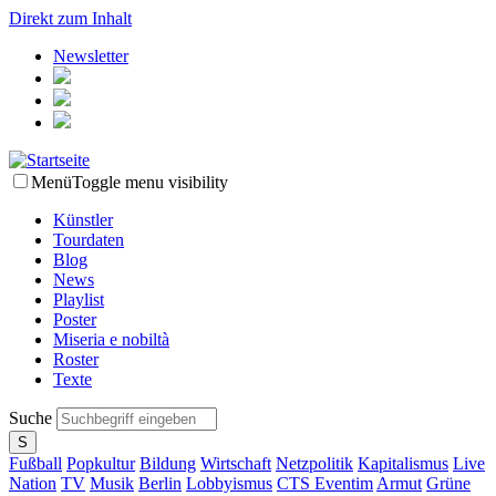
Direkt zum Inhalt
Newsletter
Menü
Toggle menu visibility
Künstler
Tourdaten
Blog
News
Playlist
Poster
Miseria e nobiltà
Roster
Texte
Suche
Fußball
Popkultur
Bildung
Wirtschaft
Netzpolitik
Kapitalismus
Live
Nation
TV
Musik
Berlin
Lobbyismus
CTS Eventim
Armut
Grüne