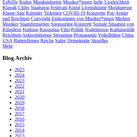
EsPeDe
Kultur
Musikindustrie
Musiker*innen
Indie
Ungleichheit
Klassik
Clubs
Staatspop
Festivals
Kunst
Liveindustrie
Musikpresse
Klasse Satz
Künstler
Ticketing
COVID-19
Konzerne
Pop
Armut
und Reichtum
Copyright
Einkommen von Musiker*innen
Medien
Musiker
Staatsfernsehen
Sponsoring
Konzerte
Soziale Situation von
Künstlern
Haltung
Rassismus
Film
Politik
Nudelpresse
Kulturpolitik
Reichtum
Antisemitismus
Streaming
Propaganda
Volksbühne
China
USA
Plattenfirmen
Reiche
Satire
Demokratie
Skurilles
Mehr
Blog Archiv
2025
2024
2023
2022
2021
2020
2019
2018
2017
2016
2015
2014
2013