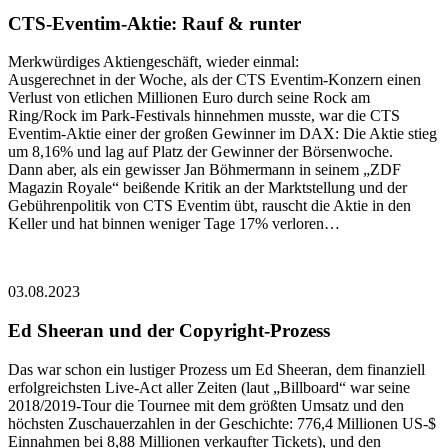
CTS-Eventim-Aktie: Rauf & runter
Merkwürdiges Aktiengeschäft, wieder einmal:
Ausgerechnet in der Woche, als der CTS Eventim-Konzern einen
Verlust von etlichen Millionen Euro durch seine Rock am
Ring/Rock im Park-Festivals hinnehmen musste, war die CTS
Eventim-Aktie einer der großen Gewinner im DAX: Die Aktie stieg
um 8,16% und lag auf Platz der Gewinner der Börsenwoche.
Dann aber, als ein gewisser Jan Böhmermann in seinem „ZDF
Magazin Royale“ beißende Kritik an der Marktstellung und der
Gebührenpolitik von CTS Eventim übt, rauscht die Aktie in den
Keller und hat binnen weniger Tage 17% verloren…
03.08.2023
Ed Sheeran und der Copyright-Prozess
Das war schon ein lustiger Prozess um Ed Sheeran, dem finanziell
erfolgreichsten Live-Act aller Zeiten (laut „Billboard“ war seine
2018/2019-Tour die Tournee mit dem größten Umsatz und den
höchsten Zuschauerzahlen in der Geschichte: 776,4 Millionen US-$
Einnahmen bei 8,88 Millionen verkaufter Tickets), und den