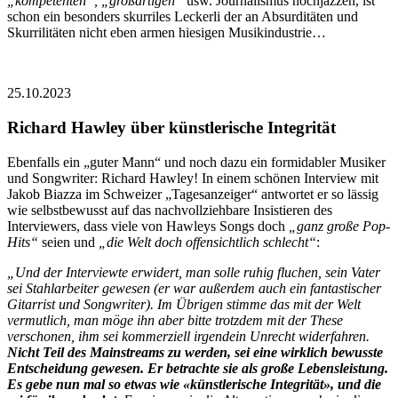
„kompetenten“, „großartigen“
usw. Journalismus hochjazzen, ist
schon ein besonders skurriles Leckerli der an Absurditäten und
Skurrilitäten nicht eben armen hiesigen Musikindustrie…
25.10.2023
Richard Hawley über künstlerische Integrität
Ebenfalls ein „guter Mann“ und noch dazu ein formidabler Musiker
und Songwriter: Richard Hawley! In einem schönen Interview mit
Jakob Biazza im Schweizer „Tagesanzeiger“ antwortet er so lässig
wie selbstbewusst auf das nachvollziehbare Insistieren des
Interviewers, dass viele von Hawleys Songs doch
„ganz große Pop-
Hits“
seien und
„die Welt doch offensichtlich schlecht“
:
„Und der Interviewte erwidert, man solle ruhig fluchen, sein Vater
sei Stahlarbeiter gewesen (er war außerdem auch ein fantastischer
Gitarrist und Songwriter). Im Übrigen stimme das mit der Welt
vermutlich, man möge ihn aber bitte trotzdem mit der These
verschonen, ihm sei kommerziell irgendein Unrecht widerfahren.
Nicht Teil des Mainstreams zu werden, sei eine wirklich bewusste
Entscheidung gewesen. Er betrachte sie als große Lebensleistung.
Es gebe nun mal so etwas wie «künstlerische Integrität», und die