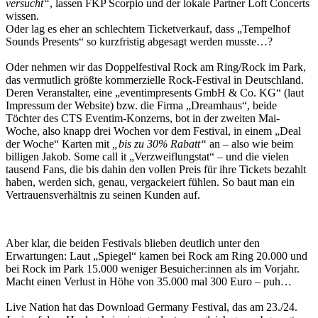
versucht“
, lassen FKP Scorpio und der lokale Partner Loft Concerts
wissen.
Oder lag es eher an schlechtem Ticketverkauf, dass „Tempelhof
Sounds Presents“ so kurzfristig abgesagt werden musste…?
Oder nehmen wir das Doppelfestival Rock am Ring/Rock im Park,
das vermutlich größte kommerzielle Rock-Festival in Deutschland.
Deren Veranstalter, eine „eventimpresents GmbH & Co. KG“ (laut
Impressum der Website) bzw. die Firma „Dreamhaus“, beide
Töchter des CTS Eventim-Konzerns, bot in der zweiten Mai-
Woche, also knapp drei Wochen vor dem Festival, in einem „Deal
der Woche“ Karten mit
„bis zu 30% Rabatt“
an – also wie beim
billigen Jakob. Some call it „Verzweiflungstat“ – und die vielen
tausend Fans, die bis dahin den vollen Preis für ihre Tickets bezahlt
haben, werden sich, genau, vergackeiert fühlen. So baut man ein
Vertrauensverhältnis zu seinen Kunden auf.
Aber klar, die beiden Festivals blieben deutlich unter den
Erwartungen: Laut „Spiegel“ kamen bei Rock am Ring 20.000 und
bei Rock im Park 15.000 weniger Besuicher:innen als im Vorjahr.
Macht einen Verlust in Höhe von 35.000 mal 300 Euro – puh…
Live Nation hat das Download Germany Festival, das am 23./24.