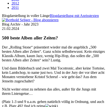
2012
2011
Blogdarstellung in voller Länge
Blogdarstellung mit Anrisstexten
Blog Archiv - Jahr 2023
21.02.2024
500 beste Alben aller Zeiten?
Der „Rolling Stone“ präsentiert wieder mal die angeblich „500
besten Alben aller Zeiten“. Ganz schön selbstbewusst. Kein einziges
Klassik-Album, kaum Jazz, wenig Hip-Hop, das sollen die „500
besten Alben aller Zeiten“ sein? Lustig.
Und dann Bilderbuch und zwei Mal Tocotronic, aber keine Tortoise,
kein Lambchop, to name just two. Und in der Jury der vor über acht
Monaten verstorbene Kristof Schreuf – wie geht das? Aus dem
Jenseits zugeschaltet?
Nicht weiter ernst zu nehmen das alles, außer für die Jungs mit
ihrem Listengetue…
(Platz 1-3 und 9 u.a.m. gehen natürlich völlig in Ordnung, und auch
z.B. Platz 492 find ich prima
)