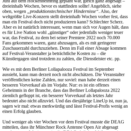
Juni auf dem Hockenheimring geplant war, gleich ganz abgesagt –
dreieinhalb Wochen, bevor es stattfinden sollte! Angeblich, siehe
oben, wegen
„produktionstechnischer Hindernisse“
. Also, der
weltgrößte Live-Konzern stellt dreieinhalb Wochen vorher fest, dass
man ein Festival doch nicht produzieren kann? Schlechter Scherz.
Aber es ist natürlich interessant, wenn man sich vor Augen hält, dass
es für Live Nation wohl „günstiger“ oder jedenfalls weniger teuer
war, das Festival, zu dem bei seiner Premiere 2022 noch 70.000
Fans gekommen waren, ganz abzusagen, als es mit geringerer
Zuschauerzahl durchzuziehen. Denn im Fall einer Absage kommen
auf Festival-Veranstalter ja beträchtliche Kosten zu – die
Künstlergagen sind trotzdem zu zahlen, die Dienstleister etc. pp.
Wie es mit dem Berliner Lollapalooza Festival im September
aussieht, kann man derzeit noch nicht abschätzen. Die Veranstalter
veröffentlichen keine Zahlen, nur soviel: man habe derzeit einen
besseren Vorverkauf als im Vorjahr. Nur: es ist ein offenes
Geheimnis in der Branche, dass das Berliner Lollapalooza 2022
ziemlich gefloppt ist, ein besserer Vorverkauf als letztes Jahr
bedeutet also nicht allzuviel. Und das diesjährige LineUp ist, nun ja,
sagen wir mal: etwas merkwürdig und lässt Festival-Profis wenig an
einen Erfolg glauben.
Und weniger als vier Wochen vor dem Festival musste die DEAG
mitteilen, dass ihr Münchner Rock Antenne Open Air abgesagt