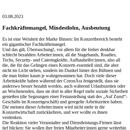
03.08.2023
Fachkräftemangel, Mindestlohn, Ausbeutung
Es ist eine Weisheit der Marke Binsen: Im Konzertbereich besteht
ein gigantischer Fachkräftemangel.
Und das gilt, Überraschung!, vor allem für die bisher denkbar
schlecht bezahlten Arbeiter:innen, all die Stagehands, Roadies,
Techs, Security- und Cateringkräfte, Aufbauhelfer:innen, also all
die, die für das Gelingen eines Konzerts essentiell sind, die aber
nicht im Licht stehen, sondern im Dunkel hinter den Bühnen und
die man bisher kaum je wahrgenommen hat. Doch viele dieser
Arbeitskräfte haben während der CoronÄra festgestellt, dass sie
anderswo besser bezahlt werden, auch während Urlaubszeiten oder
an Wochenenden, dass sie dort in aller Regel mehr soziale Sicherheit
genießen (die Segnungen einer Festanstellung statt des „Auf Zuruf“-
Geschäfts im Konzertgeschäft) und geregelte Arbeitszeiten haben.
Die meisten dieser Arbeiter:innen wird nicht mehr in die
Konzertwirtschaft zurückkehren, und wer wollte es ihnen
verdenken.
Die Reaktion vieler Veranstalter und Dienstleistungs-Firmen lässt
tief blicken: Sie wollen ihre freien Mitarbeiter:innen gerne weiterhin