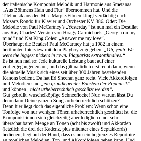
der italienische Komponist Melodik und Harmonie aus Smetanas
„Aus Böhmens Hain und Flur“ übernommen hat. Und die
Titelmusik aus den Miss Marple-Filmen klingt verdächtig nach
Mozarts Rondo für Klavier und Orchester KV 386. Oder: Die
Melodie von Paul McCartney’s „Yesterday“ ist nun mal ein Destillat
aus Ray Charles‘ Version von Hoagy Carmichaels „Georgia on my
mind“ und Nat King Coles‘ „Answer me my love“.
Überhaupt die Beatles! Paul McCartney hat ja 1982 in einem
berühmten Interview mit dem Playboy zugegeben:
„Oh, yeah. We
were the biggest nickers in town. Plagiarists extraordinaires.“
Es ist nun mal so: Jede kulturelle Leistung baut auf einer
vorhergegangenen auf, und das gilt natürlich erst recht dann, wenn
die aktuelle Musik sich eines seit über 300 Jahren bestehenden
Kanons bedient. Da hat Ed Sheeran ganz recht: Viele Akkordfolgen
und Melodien sind
„ein grundlegender Baustein der Popmusik“
und können
„nicht urheberrechtlich geschützt werden“.
Gut gebrüllt, wuschelköpfige Schneeflocke! Nur: warum lässt Du
denn dann Deine ganzen Songs urheberrechtlich schützen?
Denn hier liegt doch das eigentliche Problem: Wenn schon eine
Tonfolge von nur wenigen Tönen urheberrechtlich geschützt ist, die
Komponist:innen sich gleichzeitig aber lediglich einer sehr
überschaubaren Menge an Tönen (acht bis zwölf) und Akkorden
(letztlich die drei der Kadenz, plus mitunter eines Septakkords)
bedienen, liegt auf der Hand, dass es nur ein begrenztes Reportoire
an möglichen Melodien, Ton- und Akkordfolgen geben kann. Und