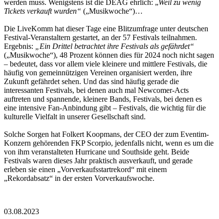
werden muss. Wenigstens ist die DEAG ehrlich: „
Weil zu wenig
Tickets verkauft wurden“
(„Musikwoche“)…
Die LiveKomm hat dieser Tage eine Blitzumfrage unter deutschen
Festival-Veranstaltern gestartet, an der 57 Festivals teilnahmen.
Ergebnis:
„Ein Drittel betrachtet ihre Festivals als gefährdet“
(„Musikwoche“), 48 Prozent können dies für 2024 noch nicht sagen
– bedeutet, dass vor allem viele kleinere und mittlere Festivals, die
häufig von gemeinnützigen Vereinen organisiert werden, ihre
Zukunft gefährdet sehen. Und das sind häufig gerade die
interessanten Festivals, bei denen auch mal Newcomer-Acts
auftreten und spannende, kleinere Bands, Festivals, bei denen es
eine intensive Fan-Anbindung gibt – Festivals, die wichtig für die
kulturelle Vielfalt in unserer Gesellschaft sind.
Solche Sorgen hat Folkert Koopmans, der CEO der zum Eventim-
Konzern gehörenden FKP Scorpio, jedenfalls nicht, wenn es um die
von ihm veranstalteten Hurricane und Southside geht. Beide
Festivals waren dieses Jahr praktisch ausverkauft, und gerade
erleben sie einen „Vorverkaufsstartrekord“ mit einem
„Rekordabsatz“ in der ersten Vorverkaufswoche.
03.08.2023