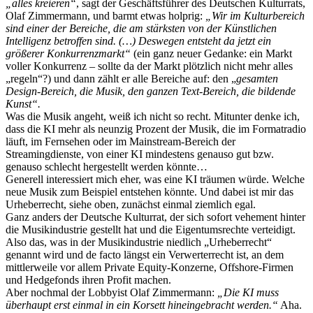
„alles kreieren“
, sagt der Geschäftsführer des Deutschen Kulturrats,
Olaf Zimmermann, und barmt etwas holprig:
„Wir im Kulturbereich
sind einer der Bereiche, die am stärksten von der Künstlichen
Intelligenz betroffen sind. (…) Deswegen entsteht da jetzt ein
größerer Konkurrenzmarkt“
(ein ganz neuer Gedanke: ein Markt
voller Konkurrenz – sollte da der Markt plötzlich nicht mehr alles
„regeln“?) und dann zählt er alle Bereiche auf: den „
gesamten
Design-Bereich, die Musik, den ganzen Text-Bereich, die bildende
Kunst“.
Was die Musik angeht, weiß ich nicht so recht. Mitunter denke ich,
dass die KI mehr als neunzig Prozent der Musik, die im Formatradio
läuft, im Fernsehen oder im Mainstream-Bereich der
Streamingdienste, von einer KI mindestens genauso gut bzw.
genauso schlecht hergestellt werden könnte…
Generell interessiert mich eher, was eine KI träumen würde. Welche
neue Musik zum Beispiel entstehen könnte. Und dabei ist mir das
Urheberrecht, siehe oben, zunächst einmal ziemlich egal.
Ganz anders der Deutsche Kulturrat, der sich sofort vehement hinter
die Musikindustrie gestellt hat und die Eigentumsrechte verteidigt.
Also das, was in der Musikindustrie niedlich „Urheberrecht“
genannt wird und de facto längst ein Verwerterrecht ist, an dem
mittlerweile vor allem Private Equity-Konzerne, Offshore-Firmen
und Hedgefonds ihren Profit machen.
Aber nochmal der Lobbyist Olaf Zimmermann:
„Die KI muss
überhaupt erst einmal in ein Korsett hineingebracht werden.“
Aha.