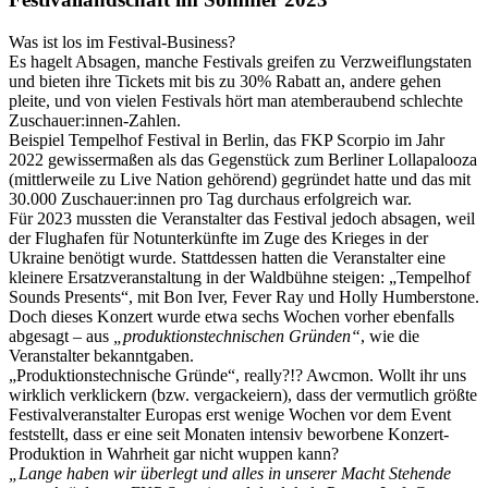
Was ist los im Festival-Business?
Es hagelt Absagen, manche Festivals greifen zu Verzweiflungstaten
und bieten ihre Tickets mit bis zu 30% Rabatt an, andere gehen
pleite, und von vielen Festivals hört man atemberaubend schlechte
Zuschauer:innen-Zahlen.
Beispiel Tempelhof Festival in Berlin, das FKP Scorpio im Jahr
2022 gewissermaßen als das Gegenstück zum Berliner Lollapalooza
(mittlerweile zu Live Nation gehörend) gegründet hatte und das mit
30.000 Zuschauer:innen pro Tag durchaus erfolgreich war.
Für 2023 mussten die Veranstalter das Festival jedoch absagen, weil
der Flughafen für Notunterkünfte im Zuge des Krieges in der
Ukraine benötigt wurde. Stattdessen hatten die Veranstalter eine
kleinere Ersatzveranstaltung in der Waldbühne steigen: „Tempelhof
Sounds Presents“, mit Bon Iver, Fever Ray und Holly Humberstone.
Doch dieses Konzert wurde etwa sechs Wochen vorher ebenfalls
abgesagt – aus
„produktionstechnischen Gründen“
, wie die
Veranstalter bekanntgaben.
„Produktionstechnische Gründe“, really?!? Awcmon. Wollt ihr uns
wirklich verklickern (bzw. vergackeiern), dass der vermutlich größte
Festivalveranstalter Europas erst wenige Wochen vor dem Event
feststellt, dass er eine seit Monaten intensiv beworbene Konzert-
Produktion in Wahrheit gar nicht wuppen kann?
„Lange haben wir überlegt und alles in unserer Macht Stehende