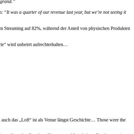
f grand.”
in:
“It was a quarter of our rev­enue last year, but we’re not see­ing it
dem Streaming auf 82%, während der Anteil von physischen Produkten
trie“ wird unbeirrt aufrechterhalten…
auch das „Loft“ ist als Venue längst Geschichte… Those were the