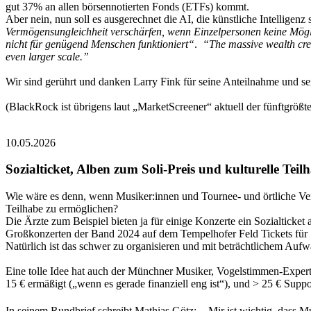
gut 37% an allen börsennotierten Fonds (ETFs) kommt.
Aber nein, nun soll es ausgerechnet die AI, die künstliche Intelligenz
Vermögensungleichheit verschärfen, wenn Einzelpersonen keine Mögli
nicht für genügend Menschen funktioniert“
.
“The massive wealth crea
even larger scale.”
Wir sind gerührt und danken Larry Fink für seine Anteilnahme und sein
(BlackRock ist übrigens laut „MarketScreener“ aktuell der fünftgrößt
10.05.2026
Sozialticket, Alben zum Soli-Preis und kulturelle Teil
Wie wäre es denn, wenn Musiker:innen und Tournee- und örtliche V
Teilhabe zu ermöglichen?
Die Ärzte zum Beispiel bieten ja für einige Konzerte ein Sozialticke
Großkonzerten der Band 2024 auf dem Tempelhofer Feld Tickets für
Natürlich ist das schwer zu organisieren und mit beträchtlichem Aufw
Eine tolle Idee hat auch der Münchner Musiker, Vogelstimmen-Experte
15 € ermäßigt („wenn es gerade finanziell eng ist“), und > 25 € Suppo
In seinem Rundbrief schreibt Mathias Götz: „Mir ist wichtig, dass Mus