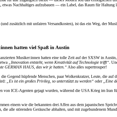
ng, etwas Nachhaltiges aufzubauen — ein Label, das Raum für Haltung l
(und zusätzlich mit unfairen Versandkosten), ist das ein Weg, der Mus
nnen hatten viel Spaß in Austin
inanzierten Musiker:innen hatten eine tolle Zeit auf der SXSW in Austin,
, etwa
„Innovation entsteht, wenn Kreativität auf Technologie trifft“
. Un
s beste GERMAN HAUS, das wir je hatten.“
Also alles supertrouper!
h die Gegend hüpfende Menschen, paar Wolkenkratzer, Leute, die auf d
ird:
„Es ist ein großes Privileg, so unterstützt zu werden“
oder
„Eine de
innen von ICE-Agenten gejagt wurden, während die USA Krieg im Iran 
mmen einem wie die bekannten drei Affen aus dem japanischen Sprichwo
rn, die alle störenden Geräusche abhalten, und mit zugebundenem Mund 