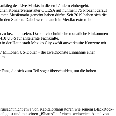
Aufstieg des Live-Markts in diesen Ländern einhergeht.
ischen Konzertveranstalter OCESA auf nunmehr 75 Prozent darauf
mten Musikmarkt gemeint haben dürfte. Seit 2019 haben sich die
s in den Stadien. Dabei werden auch in Mexiko extrem hohe
n zu bezahlen seien. Das durchschnittliche monatliche Einkommen
 418 US-$ für angelernte Fachkräfte.
in in der Hauptstadt Mexiko City zwölf ausverkaufte Konzerte mit
 Millionen US-Dollar – die zweithöchste Einnahme einer
ium.
Fans, die sich zum Teil sogar überschulden, um die hohen
erursacht nicht etwa von Kapitalorganisatoren wie seinem BlackRock-
ligt ist und mit seinen „iShares“ auf einen weltweiten Anteil von