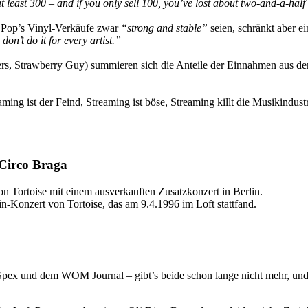
t least 300 – and if you only sell 100, you’ve lost about two-and-a-hal
 Pop’s Vinyl-Verkäufe zwar
“strong and stable”
seien, schränkt aber e
on’t do it for every artist.”
ers, Straw­berry Guy) summieren sich die Anteile der Einnahmen aus 
eaming ist der Feind, Streaming ist böse, Streaming killt die Musikindus
 Circo Braga
on Tortoise mit einem ausverkauften Zusatzkonzert in Berlin.
in-Konzert von Tortoise, das am 9.4.1996 im Loft stattfand.
Spex und dem WOM Journal – gibt’s beide schon lange nicht mehr, und 