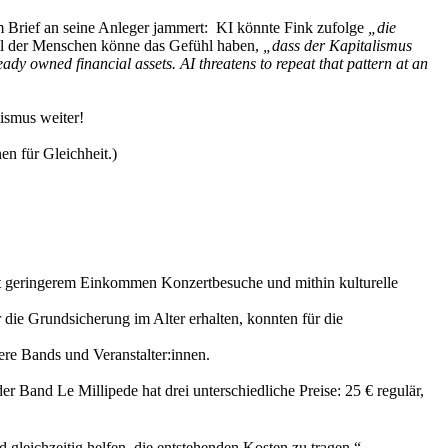
“ im Brief an seine Anleger jammert: KI könnte Fink zufolge
„die
il der Menschen könne das Gefühl haben,
„dass der Kapitalismus
dy owned financial assets. AI threatens to repeat that pattern at an
lismus weiter!
en für Gleichheit.)
t geringerem Einkommen Konzertbesuche und mithin kulturelle
 die Grundsicherung im Alter erhalten, konnten für die
ere Bands und Veranstalter:innen.
Band Le Millipede hat drei unterschiedliche Preise: 25 € regulär,
 gleichzeitig helfen, die entstehenden Kosten zu tragen.“