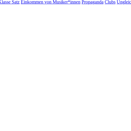
Klasse Satz
Einkommen von Musiker*innen
Propaganda
Clubs
Ungleic