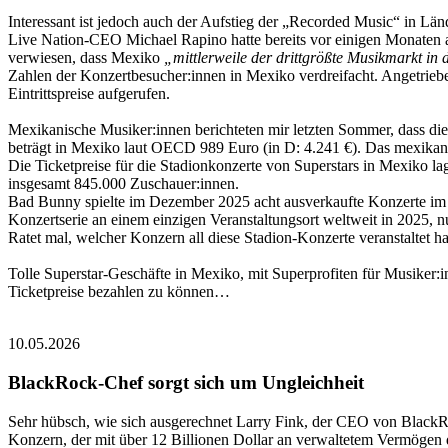
Interessant ist jedoch auch der Aufstieg der „Recorded Music“ in Lä
Live Nation-CEO Michael Rapino hatte bereits vor einigen Monaten 
verwiesen, dass Mexiko
„mittlerweile der drittgrößte Musikmarkt in 
Zahlen der Konzertbesucher:innen in Mexiko verdreifacht. Angetriebe
Eintrittspreise aufgerufen.
Mexikanische Musiker:innen berichteten mir letzten Sommer, dass di
beträgt in Mexiko laut OECD 989 Euro (in D: 4.241 €). Das mexikani
Die Ticketpreise für die Stadionkonzerte von Superstars in Mexiko l
insgesamt 845.000 Zuschauer:innen.
Bad Bunny spielte im Dezember 2025 acht ausverkaufte Konzerte im
Konzertserie an einem einzigen Veranstaltungsort weltweit in 2025
Ratet mal, welcher Konzern all diese Stadion-Konzerte veranstaltet 
Tolle Superstar-Geschäfte in Mexiko, mit Superprofiten für Musiker
Ticketpreise bezahlen zu können…
10.05.2026
BlackRock-Chef sorgt sich um Ungleichheit
Sehr hübsch, wie sich ausgerechnet Larry Fink, der CEO von BlackRo
Konzern, der mit über 12 Billionen Dollar an verwaltetem Vermögen d