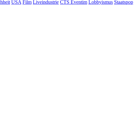
hheit
USA
Film
Liveindustrie
CTS Eventim
Lobbyismus
Staatspop