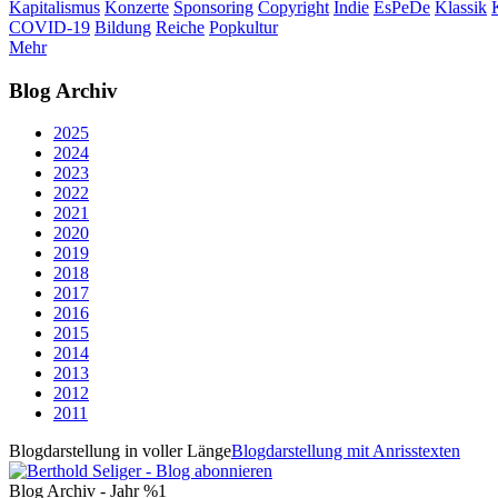
Kapitalismus
Konzerte
Sponsoring
Copyright
Indie
EsPeDe
Klassik
COVID-19
Bildung
Reiche
Popkultur
Mehr
Blog Archiv
2025
2024
2023
2022
2021
2020
2019
2018
2017
2016
2015
2014
2013
2012
2011
Blogdarstellung in voller Länge
Blogdarstellung mit Anrisstexten
Blog Archiv - Jahr %1