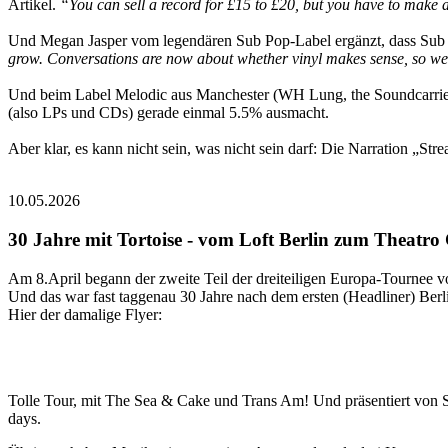
Artikel.
“You can sell a record for £15 to £20, but you have to make a
Und Megan Jasper vom legendären Sub Pop-Label ergänzt, dass Sub
grow. Con­ver­sa­tions are now about whether vinyl makes sense, so we d
Und beim Label Melodic aus Manchester (WH Lung, the Sound­car­ri­
(also LPs und CDs) gerade einmal 5.5% ausmacht.
Aber klar, es kann nicht sein, was nicht sein darf: Die Narration „Str
10.05.2026
30 Jahre mit Tortoise - vom Loft Berlin zum Theatro
Am 8.April begann der zweite Teil der dreiteiligen Europa-Tournee v
Und das war fast taggenau 30 Jahre nach dem ersten (Headliner) Berl
Hier der damalige Flyer:
Tolle Tour, mit The Sea & Cake und Trans Am! Und präsentiert von 
days.