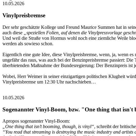
10.05.2026
Vinylpreisbremse
Der sehr geschätzte Kollege und Freund Maurice Summen hat in seinem
auch diese
„speziellen Folien, auf denen die Vinylpressvorlage geschn
Und weil die Straße von Hormus wohl noch eine ziemliche Weile bloc
werden als sowieso schon.
Eigentlich eine gute Idee, diese Vinylpreisbremse, wenn, ja, wenn e
ungefähr das raus, was auch bei der Benzinpreisbremse passiert: Die
überbietenden Maßnahme der Bundesregierung: Der Benzinpreis ist je
Wobei, Herr Weimer in seiner einzigartigen politischen Klugheit würde
Vinylpreisbremse um 12:30 Uhr nachschieben…
10.05.2026
Sogenannter Vinyl-Boom, bzw. "One thing that isn't 
Apropos sogenannter Vinyl-Boom:
„One thing that isn’t booming, though, is vinyl“
, schreibt der britisc
“You read that stream­ing is des­troy­ing the music industry and artists a