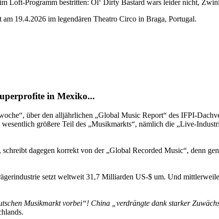
im Loft-Programm bestritten: Ol‘ Dirty Bastard wars leider nicht, Z
 am 19.4.2026 im legendären Theatro Circo in Braga, Portugal.
perprofite in Mexiko...
woche“, über den alljährlichen „Global Music Report“ des IFPI-Dachv
ren wesentlich größere Teil des „Musikmarkts“, nämlich die „Live-Industri
 schreibt dagegen korrekt von der „Global Recorded Music“, denn genau
rägerindustrie setzt weltweit 31,7 Milliarden US-$ um. Und mittlerwei
utschen Musikmarkt vorbei“! China „verdrängte dank starker Zuwächs
chlands.