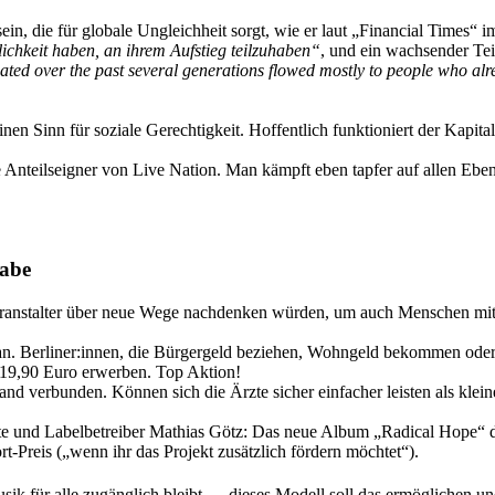
 sein, die für globale Ungleichheit sorgt, wie er laut „Financial Times
chkeit haben, an ihrem Aufstieg teilzuhaben“
, und ein wachsender Te
ted over the past several generations flowed mostly to people who alrea
en Sinn für soziale Gerechtigkeit. Hoffentlich funktioniert der Kapita
e Anteilseigner von Live Nation. Man kämpft eben tapfer auf allen Eben
habe
eranstalter über neue Wege nachdenken würden, um auch Menschen mi
t an. Berliner:innen, die Bürgergeld beziehen, Wohngeld bekommen oder
 19,90 Euro erwerben. Top Aktion!
and verbunden. Können sich die Ärzte sicher einfacher leisten als klein
 und Labelbetreiber Mathias Götz: Das neue Album „Radical Hope“ der 
rt-Preis („wenn ihr das Projekt zusätzlich fördern möchtet“).
ik für alle zugänglich bleibt — dieses Modell soll das ermöglichen und