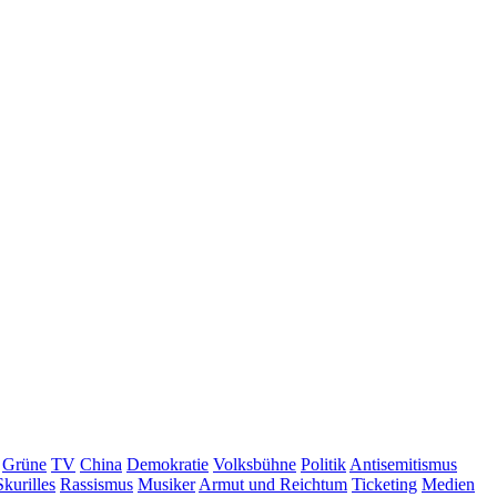
Grüne
TV
China
Demokratie
Volksbühne
Politik
Antisemitismus
Skurilles
Rassismus
Musiker
Armut und Reichtum
Ticketing
Medien