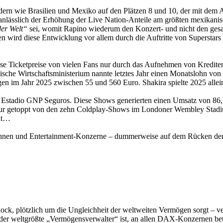
ndern wie Brasilien und Mexiko auf den Plätzen 8 und 10, der mit dem 
anlässlich der Erhöhung der Live Nation-Anteile am größten mexikan
der Welt“
sei, womit Rapino wiederum den Konzert- und nicht den gesa
n wird diese Entwicklung vor allem durch die Auftritte von Superstar
ese Ticketpreise von vielen Fans nur durch das Aufnehmen von Kredite
sche Wirtschaftsministerium nannte letztes Jahr einen Monatslohn von
agen im Jahr 2025 zwischen 55 und 560 Euro. Shakira spielte 2025 alle
 Estadio GNP Seguros. Diese Shows generierten einen Umsatz von 86,7
, nur getoppt von den zehn Coldplay-Shows im Londoner Wembley Stad
hat…
:innen und Entertainment-Konzerne – dummerweise auf dem Rücken der 
ck, plötzlich um die Ungleichheit der weltweiten Vermögen sorgt – v
er weltgrößte „Vermögensverwalter“ ist, an allen DAX-Konzernen betei