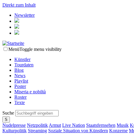
Direkt zum Inhalt
Newsletter
Menü
Toggle menu visibility
Künstler
Tourdaten
Blog
News
Playlist
Poster
Miseria e nobiltà
Roster
Texte
Suche
Nudelpresse
Netzpolitik
Armut
Live Nation
Staatsfernsehen
Musik
Ku
Kulturpolitik
Streaming
Soziale Situation von Künstlern
Konzerne
Mu