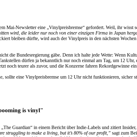
 Mai-Newsletter eine „Vinylpreisbremse“ gefordert. Weil, ihr wisst sch
itten wird, die leider nur noch von einer einzigen Firma in Japan herge
kiert bleiben dürfte, wird auch der Vinylpreis in den nächsten Woche
s nicht die Bundesregierung gäbe. Denn ich halte jede Wette: Wenn Ku
 Tankstellen dürfen ja bekanntlich nur noch einmal am Tag, um 12 Uhr,
tzt noch teurer als zuvor, und die Konzerne fahren Rekordgewinne ein
, sollte eine Vinylpreisbremse um 12 Uhr nicht funktionieren, sicher s
booming is vinyl"
he „The Guardian“ in einem Bericht über Indie-Labels und zitiert Insider
re strug­gling to make a liv­ing, but it’s 80% of our profit,”
sagt zum Bei