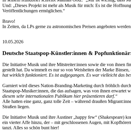
Und: „Dieses Projekt ist mehr als Musik für mich: Es ist die Hoffnu
Veröffentlichungen ermöglichen.“
Bravo!
In Zeiten, da LPs gerne zu astronomischen Preisen angeboten werden 
10.05.2026
Deutsche Staatspop-Künstler:innen & Popfunktionär:i
Die Initiative Musik und ihre Mitstreiter:innen sowie die von ihnen f
gestellt hat. Da wimmelt es nur so von Weisheiten der Marke Binsen
hat wirklich funktioniert. Es ist aufgegangen. Es war vielleicht da
Garniert wird dieses Nation-Branding-Marketing durch fröhlich durc
Staatspop-Musiker:innen, die das aufsagen, was von ihnen erwartet w
diesem sehr internationalen Publikum hier präsentieren darf.“
Alle hatten eine ganz, ganz tolle Zeit – während draußen Migrant:
Straßen liegen.
Die Initiative Musik und ihre Austiner „happy few“ (Shakespeare) ko
ein vierter Affe hinzu, der – mit geschlossenen Augen, mit Kopfhöre
tanzt. Alles so schön bunt hier!