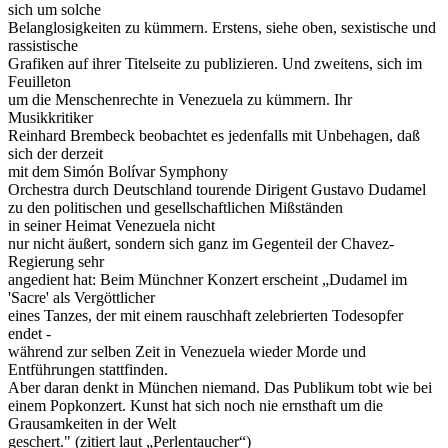
sich um solche
Belanglosigkeiten zu kümmern. Erstens, siehe oben, sexistische und
rassistische
Grafiken auf ihrer Titelseite zu publizieren. Und zweitens, sich im
Feuilleton
um die Menschenrechte in Venezuela zu kümmern. Ihr
Musikkritiker
Reinhard Brembeck beobachtet es jedenfalls mit Unbehagen, daß
sich der derzeit
mit dem Simón Bolívar Symphony
Orchestra durch Deutschland tourende Dirigent Gustavo Dudamel
zu den politischen und gesellschaftlichen Mißständen
in seiner Heimat Venezuela nicht
nur nicht äußert, sondern sich ganz im Gegenteil der Chavez-
Regierung sehr
angedient hat: Beim Münchner Konzert erscheint „Dudamel im
'Sacre' als Vergöttlicher
eines Tanzes, der mit einem rauschhaft zelebrierten Todesopfer
endet -
während zur selben Zeit in Venezuela wieder Morde und
Entführungen stattfinden.
Aber daran denkt in München niemand. Das Publikum tobt wie bei
einem Popkonzert. Kunst hat sich noch nie ernsthaft um die
Grausamkeiten in der Welt
geschert." (zitiert laut „Perlentaucher“)