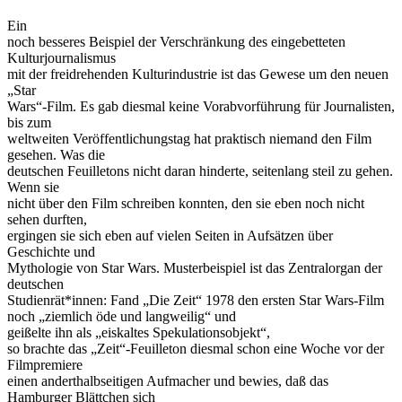
Ein
noch besseres Beispiel der Verschränkung des eingebetteten
Kulturjournalismus
mit der freidrehenden Kulturindustrie ist das Gewese um den neuen
„Star
Wars“-Film. Es gab diesmal keine Vorabvorführung für Journalisten,
bis zum
weltweiten Veröffentlichungstag hat praktisch niemand den Film
gesehen. Was die
deutschen Feuilletons nicht daran hinderte, seitenlang steil zu gehen.
Wenn sie
nicht über den Film schreiben konnten, den sie eben noch nicht
sehen durften,
ergingen sie sich eben auf vielen Seiten in Aufsätzen über
Geschichte und
Mythologie von Star Wars. Musterbeispiel ist das Zentralorgan der
deutschen
Studienrät*innen: Fand „Die Zeit“ 1978 den ersten Star Wars-Film
noch „ziemlich öde und langweilig“ und
geißelte ihn als „eiskaltes Spekulationsobjekt“,
so brachte das „Zeit“-Feuilleton diesmal schon eine Woche vor der
Filmpremiere
einen anderthalbseitigen Aufmacher und bewies, daß das
Hamburger Blättchen sich