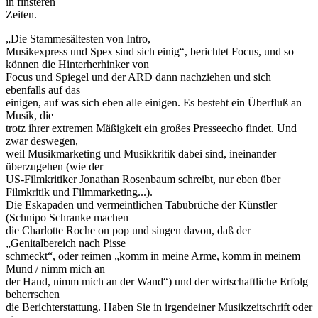
in finsteren
Zeiten.
„Die Stammesältesten von Intro,
Musikexpress und Spex sind sich einig“, berichtet Focus, und so
können die Hinterherhinker von
Focus und Spiegel und der ARD dann nachziehen und sich
ebenfalls auf das
einigen, auf was sich eben alle einigen. Es besteht ein Überfluß an
Musik, die
trotz ihrer extremen Mäßigkeit ein großes Presseecho findet. Und
zwar deswegen,
weil Musikmarketing und Musikkritik dabei sind, ineinander
überzugehen (wie der
US-Filmkritiker Jonathan Rosenbaum schreibt, nur eben über
Filmkritik und Filmmarketing...).
Die Eskapaden und vermeintlichen Tabubrüche der Künstler
(Schnipo Schranke machen
die Charlotte Roche on pop und singen davon, daß der
„Genitalbereich nach Pisse
schmeckt“, oder reimen „komm in meine Arme, komm in meinem
Mund / nimm mich an
der Hand, nimm mich an der Wand“) und der wirtschaftliche Erfolg
beherrschen
die Berichterstattung. Haben Sie in irgendeiner Musikzeitschrift oder