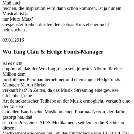
Muß auch
reichen, die Inspiration wird dann schon kommen. Ist ja nur ein
Musical, ist ja
nur Murx.Marx’
Gespenster freilich dürften den Tobias Künzel eher nicht
heimsuchen...
03.01.2016
Wu Tang Clan & Hedge Fonds-Manager
Ist es nicht
empörend, daß der Wu-Tang-Clan sein jüngstes Album für eine
Million dem
umstrittenen Pharmaunternehmer und ehemaligen Hedgefonds-
Manager Martin Shrkeli
verkauft hat? In Zeiten, da das Musik-Streaming eine gewisse
Gleichheit, eine
Art demokratischer Teilhabe an der Musik ermöglicht, verkauft eine
der tollsten
aktuellen Bands seine Musik an einen Pharma-Tycoon, der dafür
gesorgt hat, daß
sich der Preis eines AIDS-Medikament, seitdem er die Rechte an
diesem
Medikament erworben hat, um das fünfzigfache von 13,50 auf 750