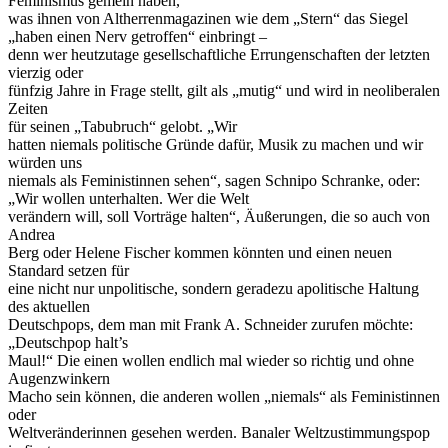
Feminismus gemein haben,
was ihnen von Altherrenmagazinen wie dem „Stern“ das Siegel
„haben einen Nerv getroffen“ einbringt –
denn wer heutzutage gesellschaftliche Errungenschaften der letzten
vierzig oder
fünfzig Jahre in Frage stellt, gilt als „mutig“ und wird in neoliberalen
Zeiten
für seinen „Tabubruch“ gelobt. „Wir
hatten niemals politische Gründe dafür, Musik zu machen und wir
würden uns
niemals als Feministinnen sehen“, sagen Schnipo Schranke, oder:
„Wir wollen unterhalten. Wer die Welt
verändern will, soll Vorträge halten“, Äußerungen, die so auch von
Andrea
Berg oder Helene Fischer kommen könnten und einen neuen
Standard setzen für
eine nicht nur unpolitische, sondern geradezu apolitische Haltung
des aktuellen
Deutschpops, dem man mit Frank A. Schneider zurufen möchte:
„Deutschpop halt’s
Maul!“ Die einen wollen endlich mal wieder so richtig und ohne
Augenzwinkern
Macho sein können, die anderen wollen „niemals“ als Feministinnen
oder
Weltveränderinnen gesehen werden. Banaler Weltzustimmungspop