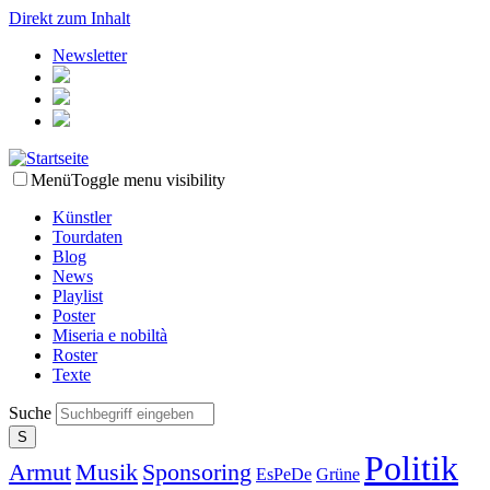
Direkt zum Inhalt
Newsletter
Menü
Toggle menu visibility
Künstler
Tourdaten
Blog
News
Playlist
Poster
Miseria e nobiltà
Roster
Texte
Suche
Politik
Armut
Musik
Sponsoring
EsPeDe
Grüne