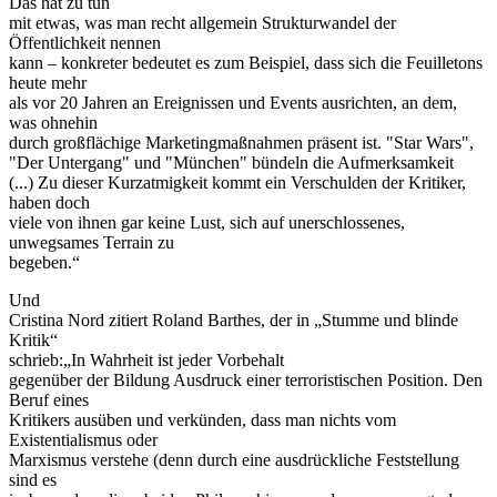
Das hat zu tun
mit etwas, was man recht allgemein Strukturwandel der
Öffentlichkeit nennen
kann – konkreter bedeutet es zum Beispiel, dass sich die Feuilletons
heute mehr
als vor 20 Jahren an Ereignissen und Events ausrichten, an dem,
was ohnehin
durch großflächige Marketingmaßnahmen präsent ist. "Star Wars",
"Der Untergang" und "München" bündeln die Aufmerksamkeit
(...) Zu dieser Kurzatmigkeit kommt ein Verschulden der Kritiker,
haben doch
viele von ihnen gar keine Lust, sich auf unerschlossenes,
unwegsames Terrain zu
begeben.“
Und
Cristina Nord zitiert Roland Barthes, der in „Stumme und blinde
Kritik“
schrieb:„In Wahrheit ist jeder Vorbehalt
gegenüber der Bildung Ausdruck einer terroristischen Position. Den
Beruf eines
Kritikers ausüben und verkünden, dass man nichts vom
Existentialismus oder
Marxismus verstehe (denn durch eine ausdrückliche Feststellung
sind es