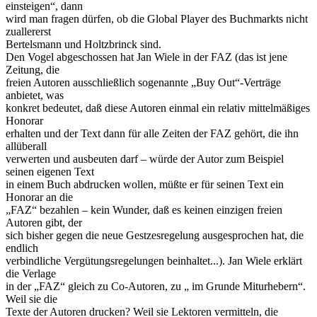
einsteigen“, dann
wird man fragen dürfen, ob die Global Player des Buchmarkts nicht
zuallererst
Bertelsmann und Holtzbrinck sind.
Den Vogel abgeschossen hat Jan Wiele in der FAZ (das ist jene
Zeitung, die
freien Autoren ausschließlich sogenannte „Buy Out“-Verträge
anbietet, was
konkret bedeutet, daß diese Autoren einmal ein relativ mittelmäßiges
Honorar
erhalten und der Text dann für alle Zeiten der FAZ gehört, die ihn
allüberall
verwerten und ausbeuten darf – würde der Autor zum Beispiel
seinen eigenen Text
in einem Buch abdrucken wollen, müßte er für seinen Text ein
Honorar an die
„FAZ“ bezahlen – kein Wunder, daß es keinen einzigen freien
Autoren gibt, der
sich bisher gegen die neue Gestzesregelung ausgesprochen hat, die
endlich
verbindliche Vergütungsregelungen beinhaltet...). Jan Wiele erklärt
die Verlage
in der „FAZ“ gleich zu Co-Autoren, zu „ im Grunde Miturhebern“.
Weil sie die
Texte der Autoren drucken? Weil sie Lektoren vermitteln, die