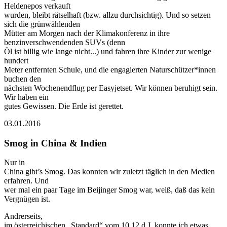
Heldenepos verkauft
wurden, bleibt rätselhaft (bzw. allzu durchsichtig). Und so setzen
sich die grünwählenden
Mütter am Morgen nach der Klimakonferenz in ihre
benzinverschwendenden SUVs (denn
Öl ist billig wie lange nicht...) und fahren ihre Kinder zur wenige
hundert
Meter entfernten Schule, und die engagierten Naturschützer*innen
buchen den
nächsten Wochenendflug per Easyjetset. Wir können beruhigt sein.
Wir haben ein
gutes Gewissen. Die Erde ist gerettet.
03.01.2016
Smog in China & Indien
Nur in
China gibt’s Smog. Das konnten wir zuletzt täglich in den Medien
erfahren. Und
wer mal ein paar Tage im Beijinger Smog war, weiß, daß das kein
Vergnügen ist.
Andrerseits,
im österreichischen „Standard“ vom 10.12.d.J. konnte ich etwas