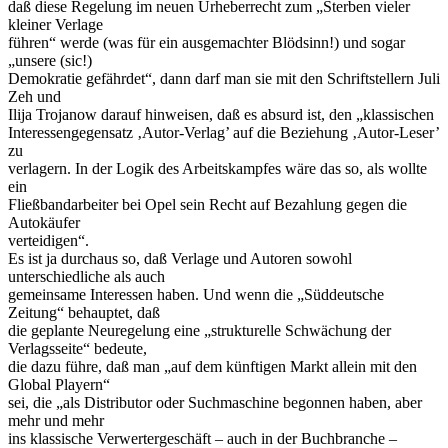
daß diese Regelung im neuen Urheberrecht zum „Sterben vieler
kleiner Verlage
führen“ werde (was für ein ausgemachter Blödsinn!) und sogar
„unsere (sic!)
Demokratie gefährdet“, dann darf man sie mit den Schriftstellern Juli
Zeh und
Ilija Trojanow darauf hinweisen, daß es absurd ist, den „klassischen
Interessengegensatz ‚Autor-Verlag’ auf die Beziehung ‚Autor-Leser’
zu
verlagern. In der Logik des Arbeitskampfes wäre das so, als wollte
ein
Fließbandarbeiter bei Opel sein Recht auf Bezahlung gegen die
Autokäufer
verteidigen“.
Es ist ja durchaus so, daß Verlage und Autoren sowohl
unterschiedliche als auch
gemeinsame Interessen haben. Und wenn die „Süddeutsche
Zeitung“ behauptet, daß
die geplante Neuregelung eine „strukturelle Schwächung der
Verlagsseite“ bedeute,
die dazu führe, daß man „auf dem künftigen Markt allein mit den
Global Playern“
sei, die „als Distributor oder Suchmaschine begonnen haben, aber
mehr und mehr
ins klassische Verwertergeschäft – auch in der Buchbranche –