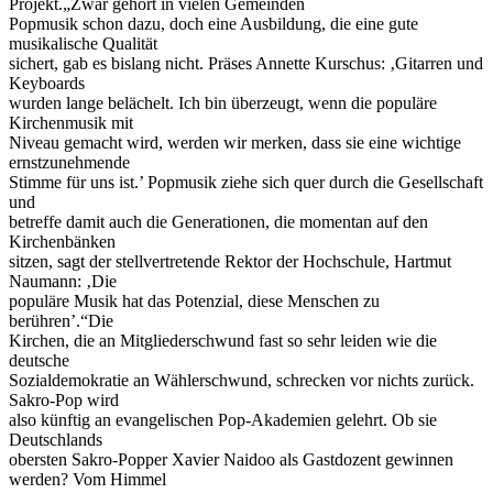
Projekt.„Zwar gehört in vielen Gemeinden
Popmusik schon dazu, doch eine Ausbildung, die eine gute
musikalische Qualität
sichert, gab es bislang nicht. Präses Annette Kurschus: ‚Gitarren und
Keyboards
wurden lange belächelt. Ich bin überzeugt, wenn die populäre
Kirchenmusik mit
Niveau gemacht wird, werden wir merken, dass sie eine wichtige
ernstzunehmende
Stimme für uns ist.’ Popmusik ziehe sich quer durch die Gesellschaft
und
betreffe damit auch die Generationen, die momentan auf den
Kirchenbänken
sitzen, sagt der stellvertretende Rektor der Hochschule, Hartmut
Naumann: ‚Die
populäre Musik hat das Potenzial, diese Menschen zu
berühren’.“Die
Kirchen, die an Mitgliederschwund fast so sehr leiden wie die
deutsche
Sozialdemokratie an Wählerschwund, schrecken vor nichts zurück.
Sakro-Pop wird
also künftig an evangelischen Pop-Akademien gelehrt. Ob sie
Deutschlands
obersten Sakro-Popper Xavier Naidoo als Gastdozent gewinnen
werden? Vom Himmel