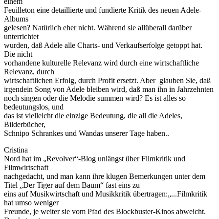
einem
Feuilleton eine detaillierte und fundierte Kritik des neuen Adele-
Albums
gelesen? Natürlich eher nicht. Während sie allüberall darüber
unterrichtet
wurden, daß Adele alle Charts- und Verkaufserfolge getoppt hat.
Die nicht
vorhandene kulturelle Relevanz wird durch eine wirtschaftliche
Relevanz, durch
wirtschaftlichen Erfolg, durch Profit ersetzt. Aber glauben Sie, daß
irgendein Song von Adele bleiben wird, daß man ihn in Jahrzehnten
noch singen oder die Melodie summen wird? Es ist alles so
bedeutungslos, und
das ist vielleicht die einzige Bedeutung, die all die Adeles,
Bilderbücher,
Schnipo Schrankes und Wandas unserer Tage haben..
Cristina
Nord hat im „Revolver“-Blog unlängst über Filmkritik und
Filmwirtschaft
nachgedacht, und man kann ihre klugen Bemerkungen unter dem
Titel „Der Tiger auf dem Baum“ fast eins zu
eins auf Musikwirtschaft und Musikkritik übertragen:„...Filmkritik
hat umso weniger
Freunde, je weiter sie vom Pfad des Blockbuster-Kinos abweicht.