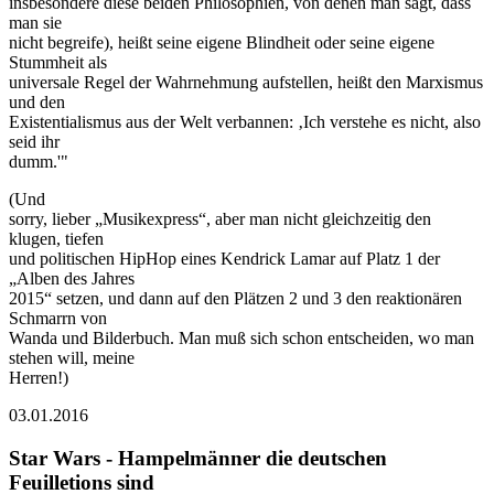
insbesondere diese beiden Philosophien, von denen man sagt, dass
man sie
nicht begreife), heißt seine eigene Blindheit oder seine eigene
Stummheit als
universale Regel der Wahrnehmung aufstellen, heißt den Marxismus
und den
Existentialismus aus der Welt verbannen: ‚Ich verstehe es nicht, also
seid ihr
dumm.'"
(Und
sorry, lieber „Musikexpress“, aber man nicht gleichzeitig den
klugen, tiefen
und politischen HipHop eines Kendrick Lamar auf Platz 1 der
„Alben des Jahres
2015“ setzen, und dann auf den Plätzen 2 und 3 den reaktionären
Schmarrn von
Wanda und Bilderbuch. Man muß sich schon entscheiden, wo man
stehen will, meine
Herren!)
03.01.2016
Star Wars - Hampelmänner die deutschen
Feuilletions sind