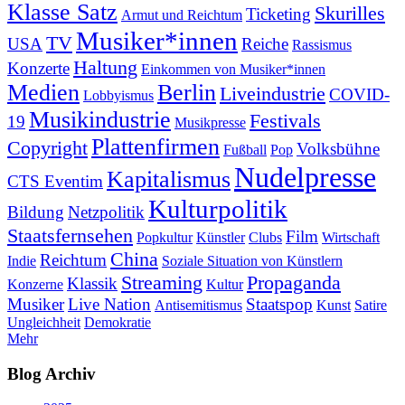
Klasse Satz
Skurilles
Ticketing
Armut und Reichtum
Musiker*innen
TV
USA
Reiche
Rassismus
Haltung
Konzerte
Einkommen von Musiker*innen
Medien
Berlin
Liveindustrie
COVID-
Lobbyismus
Musikindustrie
Festivals
19
Musikpresse
Plattenfirmen
Copyright
Volksbühne
Fußball
Pop
Nudelpresse
Kapitalismus
CTS Eventim
Kulturpolitik
Bildung
Netzpolitik
Staatsfernsehen
Film
Popkultur
Künstler
Clubs
Wirtschaft
China
Reichtum
Indie
Soziale Situation von Künstlern
Streaming
Propaganda
Klassik
Konzerne
Kultur
Musiker
Live Nation
Staatspop
Antisemitismus
Kunst
Satire
Ungleichheit
Demokratie
Mehr
Blog Archiv