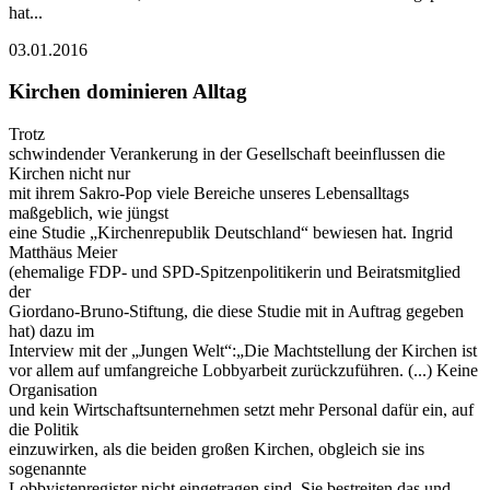
hat...
03.01.2016
Kirchen dominieren Alltag
Trotz
schwindender Verankerung in der Gesellschaft beeinflussen die
Kirchen nicht nur
mit ihrem Sakro-Pop viele Bereiche unseres Lebensalltags
maßgeblich, wie jüngst
eine Studie „Kirchenrepublik Deutschland“ bewiesen hat. Ingrid
Matthäus Meier
(ehemalige FDP- und SPD-Spitzenpolitikerin und Beiratsmitglied
der
Giordano-Bruno-Stiftung, die diese Studie mit in Auftrag gegeben
hat) dazu im
Interview mit der „Jungen Welt“:„Die Machtstellung der Kirchen ist
vor allem auf umfangreiche Lobbyarbeit zurückzuführen. (...) Keine
Organisation
und kein Wirtschaftsunternehmen setzt mehr Personal dafür ein, auf
die Politik
einzuwirken, als die beiden großen Kirchen, obgleich sie ins
sogenannte
Lobbyistenregister nicht eingetragen sind. Sie bestreiten das und