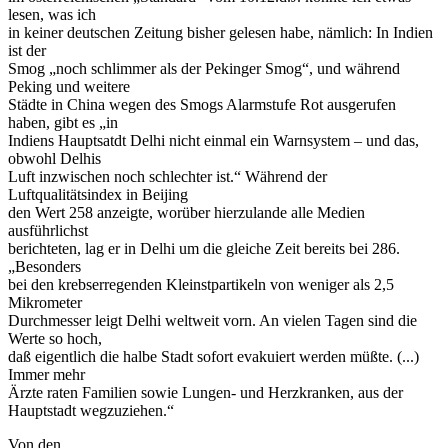
lesen, was ich
in keiner deutschen Zeitung bisher gelesen habe, nämlich: In Indien
ist der
Smog „noch schlimmer als der Pekinger Smog“, und während
Peking und weitere
Städte in China wegen des Smogs Alarmstufe Rot ausgerufen
haben, gibt es „in
Indiens Hauptsatdt Delhi nicht einmal ein Warnsystem – und das,
obwohl Delhis
Luft inzwischen noch schlechter ist.“ Während der
Luftqualitätsindex in Beijing
den Wert 258 anzeigte, worüber hierzulande alle Medien
ausführlichst
berichteten, lag er in Delhi um die gleiche Zeit bereits bei 286.
„Besonders
bei den krebserregenden Kleinstpartikeln von weniger als 2,5
Mikrometer
Durchmesser leigt Delhi weltweit vorn. An vielen Tagen sind die
Werte so hoch,
daß eigentlich die halbe Stadt sofort evakuiert werden müßte. (...)
Immer mehr
Ärzte raten Familien sowie Lungen- und Herzkranken, aus der
Hauptstadt wegzuziehen.“
Von den