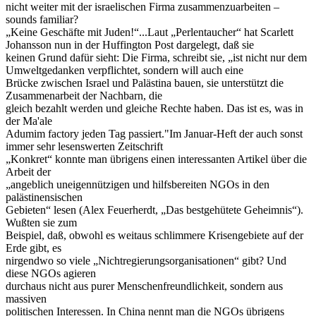
nicht weiter mit der israelischen Firma zusammenzuarbeiten –
sounds familiar?
„Keine Geschäfte mit Juden!“...Laut „Perlentaucher“ hat Scarlett
Johansson nun in der Huffington Post dargelegt, daß sie
keinen Grund dafür sieht: Die Firma, schreibt sie, „ist nicht nur dem
Umweltgedanken verpflichtet, sondern will auch eine
Brücke zwischen Israel und Palästina bauen, sie unterstützt die
Zusammenarbeit der Nachbarn, die
gleich bezahlt werden und gleiche Rechte haben. Das ist es, was in
der Ma'ale
Adumim factory jeden Tag passiert."Im Januar-Heft der auch sonst
immer sehr lesenswerten Zeitschrift
„Konkret“ konnte man übrigens einen interessanten Artikel über die
Arbeit der
„angeblich uneigennützigen und hilfsbereiten NGOs in den
palästinensischen
Gebieten“ lesen (Alex Feuerherdt, „Das bestgehütete Geheimnis“).
Wußten sie zum
Beispiel, daß, obwohl es weitaus schlimmere Krisengebiete auf der
Erde gibt, es
nirgendwo so viele „Nichtregierungsorganisationen“ gibt? Und
diese NGOs agieren
durchaus nicht aus purer Menschenfreundlichkeit, sondern aus
massiven
politischen Interessen. In China nennt man die NGOs übrigens