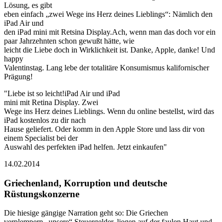
Lösung, es gibt
eben einfach „zwei Wege ins Herz deines Lieblings“: Nämlich den
iPad Air und
den iPad mini mit Retsina Display.Ach, wenn man das doch vor ein
paar Jahrzehnten schon gewußt hätte, wie
leicht die Liebe doch in Wirklichkeit ist. Danke, Apple, danke! Und
happy
Valentinstag. Lang lebe der totalitäre Konsumismus kalifornischer
Prägung!
"Liebe ist so leicht!iPad Air und iPad
mini mit Retina Display. Zwei
Wege ins Herz deines Lieblings. Wenn du online bestellst, wird das
iPad kostenlos zu dir nach
Hause geliefert. Oder komm in den Apple Store und lass dir von
einem Specialist bei der
Auswahl des perfekten iPad helfen. Jetzt einkaufen"
14.02.2014
Griechenland, Korruption und deutsche
Rüstungskonzerne
Die hiesige gängige Narration geht so: Die Griechen
verplempern „unsere“ Steuergelder, liegen auf der faulen Haut und