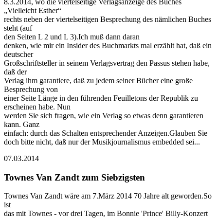
8.3.2014, wo die viertelseitige Verlagsanzeige des Buches
„Vielleicht Esther“
rechts neben der viertelseitigen Besprechung des nämlichen Buches
steht (auf
den Seiten L 2 und L 3).Ich muß dann daran
denken, wie mir ein Insider des Buchmarkts mal erzählt hat, daß ein
deutscher
Großschriftsteller in seinem Verlagsvertrag den Passus stehen habe,
daß der
Verlag ihm garantiere, daß zu jedem seiner Bücher eine große
Besprechung von
einer Seite Länge in den führenden Feuilletons der Republik zu
erscheinen habe. Nun
werden Sie sich fragen, wie ein Verlag so etwas denn garantieren
kann. Ganz
einfach: durch das Schalten entsprechender Anzeigen.Glauben Sie
doch bitte nicht, daß nur der Musikjournalismus embedded sei...
07.03.2014
Townes Van Zandt zum Siebzigsten
Townes Van Zandt wäre am 7.März 2014 70 Jahre alt geworden.So
ist
das mit Townes - vor drei Tagen, im Bonnie 'Prince' Billy-Konzert