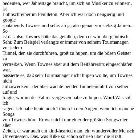
bedeuten, wer Jahrestage braucht, um sich an Musiker zu erinnern,
ist
Lohnschreiber im Feuilleton. Aber ich war doch neugierig und
google
spätabends Townes und sehe: ah ja, also genau vor siebzig Jahren...
So
ist das also.Townes hätte das gefallen, denn er war abergläubisch.
Sehr. Zum Beispiel verlangte er immer von seinem Tourmanager,
vor jedem
Tunnel, den sie durchfuhren, groß zu hupen, um die bösen Geister
zu
vertreiben. Wenn Townes aber auf dem Beifahrersitz eingeschlafen
war,
passierte es, daß sein Tourmanager nicht hupen wollte, um Townes
nicht
aufzuwecken - der aber wachte bei der Tunneleinfahrt von selber
auf und
fragte, warum der Fahrer vergessen habe zu hupen. Word.Was soll
ich
sagen. Ich habe heute noch Tränen in den Augen, wenn ich manche
Songs
von Townes höre. Er war nicht nur einer der größten Songwriter
aller
Zeiten, er war auch ein kind-hearted man, ein wundervoller Mensch.
Unvergessen. Das, was Rilke so schön schrieb über die Kraft