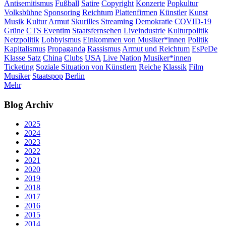
Antisemitismus
Fußball
Satire
Copyright
Konzerte
Popkultur
Volksbühne
Sponsoring
Reichtum
Plattenfirmen
Künstler
Kunst
Musik
Kultur
Armut
Skurilles
Streaming
Demokratie
COVID-19
Grüne
CTS Eventim
Staatsfernsehen
Liveindustrie
Kulturpolitik
Netzpolitik
Lobbyismus
Einkommen von Musiker*innen
Politik
Kapitalismus
Propaganda
Rassismus
Armut und Reichtum
EsPeDe
Klasse Satz
China
Clubs
USA
Live Nation
Musiker*innen
Ticketing
Soziale Situation von Künstlern
Reiche
Klassik
Film
Musiker
Staatspop
Berlin
Mehr
Blog Archiv
2025
2024
2023
2022
2021
2020
2019
2018
2017
2016
2015
2014