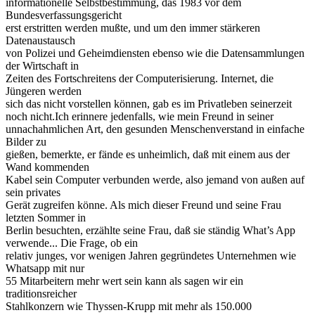
informationelle Selbstbestimmung, das 1983 vor dem
Bundesverfassungsgericht
erst erstritten werden mußte, und um den immer stärkeren
Datenaustausch
von Polizei und Geheimdiensten ebenso wie die Datensammlungen
der Wirtschaft in
Zeiten des Fortschreitens der Computerisierung. Internet, die
Jüngeren werden
sich das nicht vorstellen können, gab es im Privatleben seinerzeit
noch nicht.Ich erinnere jedenfalls, wie mein Freund in seiner
unnachahmlichen Art, den gesunden Menschenverstand in einfache
Bilder zu
gießen, bemerkte, er fände es unheimlich, daß mit einem aus der
Wand kommenden
Kabel sein Computer verbunden werde, also jemand von außen auf
sein privates
Gerät zugreifen könne. Als mich dieser Freund und seine Frau
letzten Sommer in
Berlin besuchten, erzählte seine Frau, daß sie ständig What’s App
verwende... Die Frage, ob ein
relativ junges, vor wenigen Jahren gegründetes Unternehmen wie
Whatsapp mit nur
55 Mitarbeitern mehr wert sein kann als sagen wir ein
traditionsreicher
Stahlkonzern wie Thyssen-Krupp mit mehr als 150.000