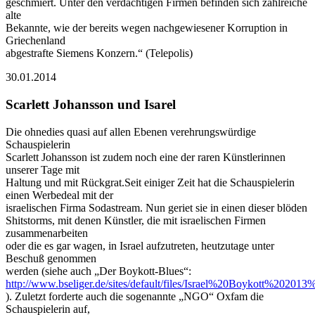
geschmiert. Unter den verdächtigen Firmen befinden sich zahlreiche
alte
Bekannte, wie der bereits wegen nachgewiesener Korruption in
Griechenland
abgestrafte Siemens Konzern.“ (Telepolis)
30.01.2014
Scarlett Johansson und Isarel
Die ohnedies quasi auf allen Ebenen verehrungswürdige
Schauspielerin
Scarlett Johansson ist zudem noch eine der raren Künstlerinnen
unserer Tage mit
Haltung und mit Rückgrat.Seit einiger Zeit hat die Schauspielerin
einen Werbedeal mit der
israelischen Firma Sodastream. Nun geriet sie in einen dieser blöden
Shitstorms, mit denen Künstler, die mit israelischen Firmen
zusammenarbeiten
oder die es gar wagen, in Israel aufzutreten, heutzutage unter
Beschuß genommen
werden (siehe auch „Der Boykott-Blues“:
http://www.bseliger.de/sites/default/files/Israel%20Boykott%202013
). Zuletzt forderte auch die sogenannte „NGO“ Oxfam die
Schauspielerin auf,