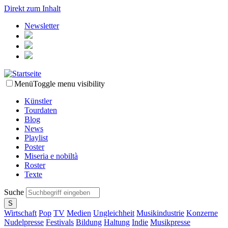
Direkt zum Inhalt
Newsletter
Menü
Toggle menu visibility
Künstler
Tourdaten
Blog
News
Playlist
Poster
Miseria e nobiltà
Roster
Texte
Suche
Wirtschaft
Pop
TV
Medien
Ungleichheit
Musikindustrie
Konzerne
Nudelpresse
Festivals
Bildung
Haltung
Indie
Musikpresse