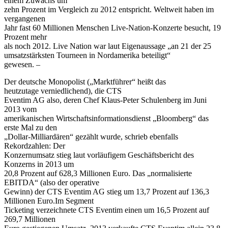
einem Zuwachs um
zehn Prozent im Vergleich zu 2012 entspricht. Weltweit haben im
vergangenen
Jahr fast 60 Millionen Menschen Live-Nation-Konzerte besucht, 19
Prozent mehr
als noch 2012. Live Nation war laut Eigenaussage „an 21 der 25
umsatzstärksten Tourneen in Nordamerika beteiligt“
gewesen. –
Der deutsche Monopolist („Marktführer“ heißt das
heutzutage verniedlichend), die CTS
Eventim AG also, deren Chef Klaus-Peter Schulenberg im Juni
2013 vom
amerikanischen Wirtschaftsinformationsdienst „Bloomberg“ das
erste Mal zu den
„Dollar-Milliardären“ gezählt wurde, schrieb ebenfalls
Rekordzahlen: Der
Konzernumsatz stieg laut vorläufigem Geschäftsbericht des
Konzerns in 2013 um
20,8 Prozent auf 628,3 Millionen Euro. Das „normalisierte
EBITDA“ (also der operative
Gewinn) der CTS Eventim AG stieg um 13,7 Prozent auf 136,3
Millionen Euro.Im Segment
Ticketing verzeichnete CTS Eventim einen um 16,5 Prozent auf
269,7 Millionen