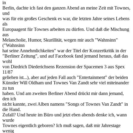
in
Berlin, dachte ich fast den ganzen Abend an meine Zeit mit Townes,
und
was für ein großes Geschenk es war, die letzten Jahre seines Lebens
als
Europaagent für Townes arbeiten zu dürfen. Und daß die Mischung
aus
Melancholie, Humor, Skurillität, wegen mir auch "Wahnsinn"
("Wahnsinn
hat seine Annehmlichkeiten" war der Titel der Konzertkritik in der
"Berliner Zeitung", und auf Facebook fand jemand heraus, daß das
wohl
von Diedrich Diederichsens Rezension der Spacemen 3 aus Spex
11/87
geliehen ist...), aber auf jeden Fall auch "Entertainment" der beiden
Künstler Will Oldham und Townes Van Zandt sehr viel miteinander
zu tun
haben. Und am zweiten Berliner Abend drückt mir dann jemand,
den ich
nicht kannte, zwei Alben namens "Songs of Townes Van Zandt" in
die Hand.
Zufall? Und heute im Büro und jetzt eben abends denke ich, wann
wurde
Townes eigentlich geboren? Ich muß sagen, daß mir Jahrestage
wenig