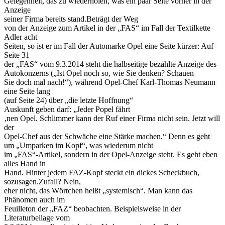
Gelegenheit, das zu wiederholen, was ein paar Seite vorher in der
Anzeige
seiner Firma bereits stand.Beträgt der Weg
von der Anzeige zum Artikel in der „FAS“ im Fall der Textilkette
Adler acht
Seiten, so ist er im Fall der Automarke Opel eine Seite kürzer: Auf
Seite 31
der „FAS“ vom 9.3.2014 steht die halbseitige bezahlte Anzeige des
Autokonzerns („Ist Opel noch so, wie Sie denken? Schauen
Sie doch mal nach!“), während Opel-Chef Karl-Thomas Neumann
eine Seite lang
(auf Seite 24) über „die letzte Hoffnung“
Auskunft geben darf: „Jeder Popel fährt
‚nen Opel. Schlimmer kann der Ruf einer Firma nicht sein. Jetzt will
der
Opel-Chef aus der Schwäche eine Stärke machen.“ Denn es geht
um „Umparken im Kopf“, was wiederum nicht
im „FAS“-Artikel, sondern in der Opel-Anzeige steht. Es geht eben
alles Hand in
Hand. Hinter jedem FAZ-Kopf steckt ein dickes Scheckbuch,
sozusagen.Zufall? Nein,
eher nicht, das Wörtchen heißt „systemisch“. Man kann das
Phänomen auch im
Feuilleton der „FAZ“ beobachten. Beispielsweise in der
Literaturbeilage vom