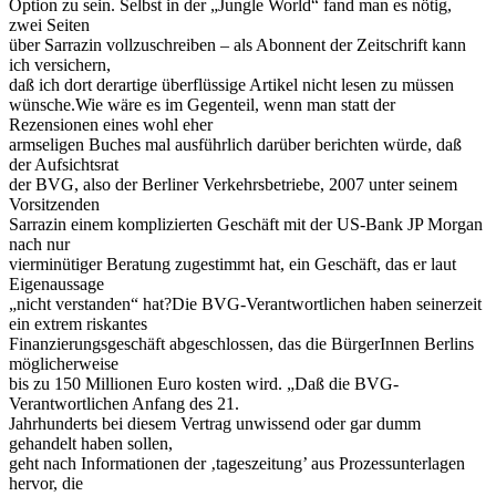
Option zu sein. Selbst in der „Jungle World“ fand man es nötig,
zwei Seiten
über Sarrazin vollzuschreiben – als Abonnent der Zeitschrift kann
ich versichern,
daß ich dort derartige überflüssige Artikel nicht lesen zu müssen
wünsche.Wie wäre es im Gegenteil, wenn man statt der
Rezensionen eines wohl eher
armseligen Buches mal ausführlich darüber berichten würde, daß
der Aufsichtsrat
der BVG, also der Berliner Verkehrsbetriebe, 2007 unter seinem
Vorsitzenden
Sarrazin einem komplizierten Geschäft mit der US-Bank JP Morgan
nach nur
vierminütiger Beratung zugestimmt hat, ein Geschäft, das er laut
Eigenaussage
„nicht verstanden“ hat?Die BVG-Verantwortlichen haben seinerzeit
ein extrem riskantes
Finanzierungsgeschäft abgeschlossen, das die BürgerInnen Berlins
möglicherweise
bis zu 150 Millionen Euro kosten wird. „Daß die BVG-
Verantwortlichen Anfang des 21.
Jahrhunderts bei diesem Vertrag unwissend oder gar dumm
gehandelt haben sollen,
geht nach Informationen der ‚tageszeitung’ aus Prozessunterlagen
hervor, die