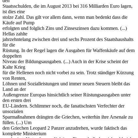
den
Staatsschulden, die im August 2013 bei 316 Milliarden Euro lagen,
ist dies eine
stolze Zahl. Das gilt vor allem dann, wenn man bedenkt dass die
Käufe auf Pump
erfolgten und folglich Zins und Zinseszinsen dazu kommen. (...)
Hellas zahlte
jahrzehntelang zwischen drei und sechs Prozent des Staatshaushalts
für die
Rüstung. In der Regel lagen die Ausgaben für Waffenkäufe auf dem
doppelten
Niveau der Bildungsausgaben. (...) Auch in der Krise scheint der
Kalte Krieg
für die Hellenen noch nicht vorbei zu sein. Trotz ständiger Kürzung
von Renten,
Löhnen und Sozialleistungen und immer neuen Steuern bleibt das
Land an der
Außengrenze Europas hinsichtlich seiner Rüstungsausgaben unter
den ersten drei
EU-Ländern. Schlimmer noch, die fanatischsten Verfechter der
unsozialen
Sparmaßnahmen drängten die Griechen, weiterhin ihre Arsenale zu
füllen. (...) Um
den Griechen Leopard 2 Panzer anzudrehen, wurde faktisch das
komplette Ministerium