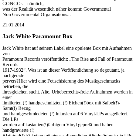
GONGOs – nämlich,
was der Realität wesentlich näher kommt: Governmental
Non Governmental Organisations...
21.01.2014
Jack White Paramount-Box
Jack White hat auf seinem Label eine opulente Box mit Aufnahmen
von
Paramount Records veröffentlicht: „The Rise and Fall of Paramount
Records
1917-1932“. Was ist an dieser Veröffentlichung so degoutant, ja
nachgerade
pervers?Hier wird eine Fetischisierung des Musikgeschmacks
betrieben, die
ihresgleichen sucht. Alte, Urheberrechts-freie Aufnahmen werden in
einer
limitierten (!) handgeschnitzten (!) Eichen(!)box mit Salbei(!)-
Samt(!)-Bezug
und handgeschmiedeten (!) Intarsien auf 6 Vinyl-LPs ausgeliefert.
Die LPs
wurden auf kastanien(!)farbigem Vinyl gepreßt und haben
handgravierte (!)
Blattgold(!)-Etiketten mit einer aufwendigen Blindprägung; die LPs