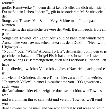
wirklich
großer Kunstwerke ("...denn da ist keine Stelle, die dich nicht sieht.
Du mußt dein Leben ändern."), gilt in besonderem Maße für viele
der
Songs von Townes Van Zandt. Vergeßt bitte mal, für ein paar
Minuten
wenigstens, das alltägliche Gewese der Welt. Besinnt euch. Hört ein
paar
Songs von Townes Van Zandt.Auf Youtube kann man wunderbare
Ausschnitte von Townes sehen, etwa aus dem Dokfilm "Heartworn
Highways" -
"Nothin'" oder "Waitin' Around To Die", dem ersten Song, den er je
geschrieben hat... und Chrigel Fisch hat eine sehr schöne Liste mit
Townes-Songs zusammengestellt, auch auf Facebook zu finden. Ich
habe
lange überlegt, welches Video ich zu dieser Nachricht packe, und es
ist
aus vielerlei Gründen, die zu erläutern hier zu weit führen würde,
"Tecumseh Valley" in einer Liveaufnahme von 1993 geworden -
auch wenn
die Aufnahme leider eiert, zeigt sie doch sehr schön, wer Townes
war,
und warum man ihn so sehr liebt und verehrt. Townes, we'll send
you
dead flowers by the mail, and we won't forget to put roses on your