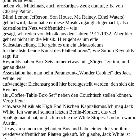
(und es ist wohl,
neben viel Mittelmaß, auch großartiges Zeug darauf, z.B. von
Charley Patton,
Blind Lemon Jefferson, Son House, Ma Rainey, Ethel Waters)
gehört wird, dann hätte er diese Musik zugänglich gemacht, also
kostenlos im Netz veröffentlicht – wie
gesagt, wir reden von Musik aus den Jahren 1917-1932..Aber hier
geht es nicht um die Musik. Hier geht es um eitle
Selbstdarstellung. Hier geht es um ein „Mausoleum
für die absterbende Kunst des Plattenhörens“, wie Simon Reynolds
sagt; für
Reynolds haben Box Sets immer etwas mit „Särgen“ zu tun, und
genau diese
Assoziation hat man beim Paramount-„Wonder Cabinet“ des Jack
White: ein
aufwendiger Eichensarg soll hier bereitgestellt werden, den sich die
Reichen
als „Coffee-Table-Box-Set“ neben den Couchtisch stellen können.
Vergriffene
schwarze Musik als High End-Nischen-Kapitalismus.Ich mag Jack
White. Ich war auf seinem letzten Berlin-Konzert, das viel
Spaß gemacht hat, und ich mochte die White Stripes. Und ich war in
Austin,
Texas, an seinem umgebauten Bus und habe einige der von ihm
wiederveröffentlichten Platten gekauft. Ich glaube, Jack White ist