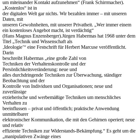
um miteinander Kontakt aufzunehmen“ (Frank Schirrmacher).
„Kostenlos“ ist in
der digitalen Welt gar nichts. Wir bezahlen immer – mit unseren
Daten, mit
unseren Gewohnheiten, mit unserer Privatheit. „Wer immer einem
ein kostenloses Angebot macht, ist verdächtig“
(Hans Magnus Enzensberger).Jürgen Habermas hat 1968 unter dem
Titel „Technik und Wissenschaft als
‚Ideologie’“ eine Festschrift für Herbert Marcuse veröffentlicht.
Darin
beschreibt Habermas „eine große Zahl von
Techniken der Verhaltenskontrolle und der
Persönlichkeitsveränderung: neue und
alles durchdringende Techniken zur Überwachung, ständiger
Beobachtung und der
Kontrolle von Individuen und Organisationen; neue und
zuverlässige
erzieherische und werbemäßige Techniken um menschliches
Verhalten zu
beeinflussen – privat und öffentlich; praktische Anwendung
unmittelbarer
elektronischer Kommunikation, die mit den Gehirnen operiert; neue
und relativ
effiziente Techniken zur Widerstands-Bekämpfung.“ Es geht um die
„manipulativen Zwänge eines