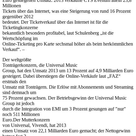
Euro gestiegenen Umsatz. 2013 verkaufte CTS Eventim allein 23,8
Millionen
Tickets über das Internet, was eine Steigerung von rund 16 Prozent
gegenüber 2012
bedeutet. Der Ticketverkauf über das Internet ist für die
Ticketingkonzerne
bekanntlich besonders profitabel, laut Schulenberg „ist die
Wertschöpfung im
Online-Ticketing pro Karte sechsmal höher als beim herkömmlichen
Verkauf“. –
Der weltgrößte
Tonträgerkonzern, die Universal Music
Group, hat den Umsatz 2013 um 13 Prozent auf 4,9 Milliarden Euro
gesteigert. Dabei überstiegen die Online-Verkäufe laut „FAZ“
erstmals den
Umsatz mit Tonträgern. Die Erlöse mit Abonnements und Streaming
sind demnach um
75 Prozent gewachsen. Der Betriebsgewinn der Universal Music
Group ist jedoch
durch die Integration von EMI um 3 Prozent gesungen auf "nur"
noch 511 Millionen
Euro.Der Mutterkonzern
von Universal, Vivendi, hat 2013
einen Umsatz von 22,1 Milliarden Euro gemacht; der Nettogewinn