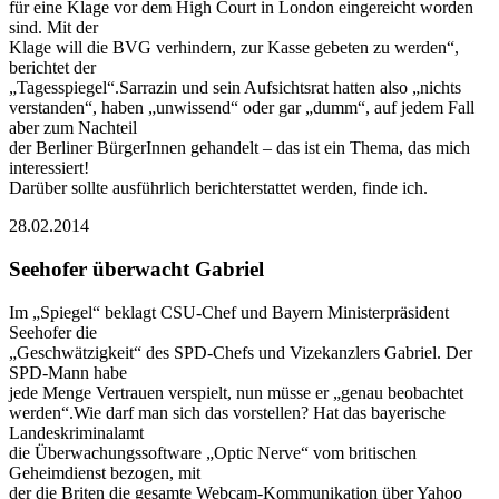
für eine Klage vor dem High Court in London eingereicht worden
sind. Mit der
Klage will die BVG verhindern, zur Kasse gebeten zu werden“,
berichtet der
„Tagesspiegel“.Sarrazin und sein Aufsichtsrat hatten also „nichts
verstanden“, haben „unwissend“ oder gar „dumm“, auf jedem Fall
aber zum Nachteil
der Berliner BürgerInnen gehandelt – das ist ein Thema, das mich
interessiert!
Darüber sollte ausführlich berichterstattet werden, finde ich.
28.02.2014
Seehofer überwacht Gabriel
Im „Spiegel“ beklagt CSU-Chef und Bayern Ministerpräsident
Seehofer die
„Geschwätzigkeit“ des SPD-Chefs und Vizekanzlers Gabriel. Der
SPD-Mann habe
jede Menge Vertrauen verspielt, nun müsse er „genau beobachtet
werden“.Wie darf man sich das vorstellen? Hat das bayerische
Landeskriminalamt
die Überwachungssoftware „Optic Nerve“ vom britischen
Geheimdienst bezogen, mit
der die Briten die gesamte Webcam-Kommunikation über Yahoo