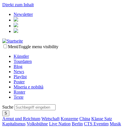
Direkt zum Inhalt
Newsletter
Menü
Toggle menu visibility
Künstler
Tourdaten
Blog
News
Playlist
Poster
Miseria e nobiltà
Roster
Texte
Suche
Armut und Reichtum
Wirtschaft
Konzerne
China
Klasse Satz
Kapitalismus
Volksbühne
Live Nation
Berlin
CTS Eventim
Musik