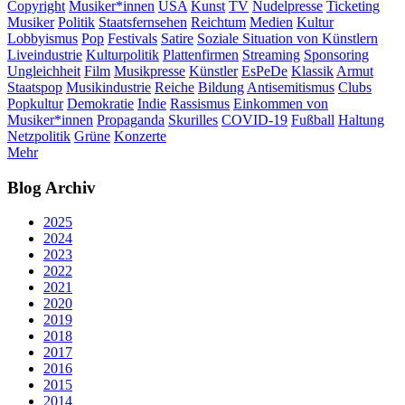
Copyright
Musiker*innen
USA
Kunst
TV
Nudelpresse
Ticketing
Musiker
Politik
Staatsfernsehen
Reichtum
Medien
Kultur
Lobbyismus
Pop
Festivals
Satire
Soziale Situation von Künstlern
Liveindustrie
Kulturpolitik
Plattenfirmen
Streaming
Sponsoring
Ungleichheit
Film
Musikpresse
Künstler
EsPeDe
Klassik
Armut
Staatspop
Musikindustrie
Reiche
Bildung
Antisemitismus
Clubs
Popkultur
Demokratie
Indie
Rassismus
Einkommen von
Musiker*innen
Propaganda
Skurilles
COVID-19
Fußball
Haltung
Netzpolitik
Grüne
Konzerte
Mehr
Blog Archiv
2025
2024
2023
2022
2021
2020
2019
2018
2017
2016
2015
2014