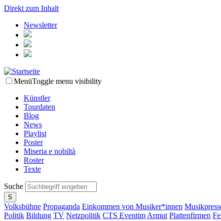
Direkt zum Inhalt
Newsletter
Menü
Toggle menu visibility
Künstler
Tourdaten
Blog
News
Playlist
Poster
Miseria e nobiltà
Roster
Texte
Suche
Volksbühne
Propaganda
Einkommen von Musiker*innen
Musikpress
Politik
Bildung
TV
Netzpolitik
CTS Eventim
Armut
Plattenfirmen
Fe