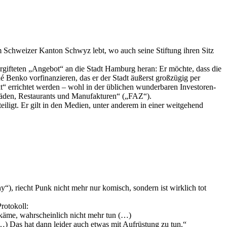
m Schweizer Kanton Schwyz lebt, wo auch seine Stiftung ihren Sitz
ergifteten „Angebot“ an die Stadt Hamburg heran: Er möchte, dass die
Benko vorfinanzieren, das er der Stadt äußerst großzügig per
“ errichtet werden – wohl in der üblichen wunderbaren Investoren-
 Läden, Restaurants und Manufakturen“ („FAZ“).
igt. Er gilt in den Medien, unter anderem in einer weitgehend
y“), riecht Punk nicht mehr nur komisch, sondern ist wirklich tot
rotokoll:
ekäme, wahrscheinlich nicht mehr tun (…)
…) Das hat dann leider auch etwas mit Aufrüstung zu tun.“