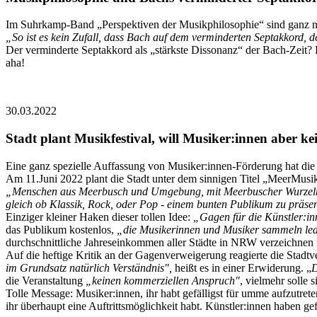
Im Suhrkamp-Band „Perspektiven der Musikphilosophie“ sind ganz ne
„So ist es kein Zufall, dass Bach auf dem verminderten Septakkord, d
Der verminderte Septakkord als „stärkste Dissonanz“ der Bach-Zeit? 
aha!
30.03.2022
Stadt plant Musikfestival, will Musiker:innen aber k
Eine ganz spezielle Auffassung von Musiker:innen-Förderung hat die
Am 11.Juni 2022 plant die Stadt unter dem sinnigen Titel „MeerMusi
„Menschen aus Meerbusch und Umgebung, mit Meerbuscher Wurzeln oder
gleich ob Klassik, Rock, oder Pop - einem bunten Publikum zu präsen
Einziger kleiner Haken dieser tollen Idee:
„Gagen für die Künstler:i
das Publikum kostenlos,
„die Musikerinnen und Musiker sammeln le
durchschnittliche Jahreseinkommen aller Städte in NRW verzeichnen un
Auf die heftige Kritik an der Gagenverweigerung reagierte die Stadt
im Grundsatz natürlich Verständnis",
heißt es in einer Erwiderung. „
D
die Veranstaltung
„keinen kommerziellen Anspruch"
, vielmehr solle
Tolle Message: Musiker:innen, ihr habt gefälligst für umme aufzutrete
ihr überhaupt eine Auftrittsmöglichkeit habt. Künstler:innen haben g