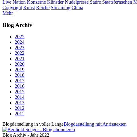
Live Nation
Konzerne
Künstler
Nudelpresse
Satire
Staatsfernsehen
M
Copyright
Kunst
Reiche
Streaming
China
Mehr
Blog Archiv
2025
2024
2023
2022
2021
2020
2019
2018
2017
2016
2015
2014
2013
2012
2011
Blogdarstellung in voller Länge
Blogdarstellung mit Anrisstexten
Blog Archiv - Jahr 2022