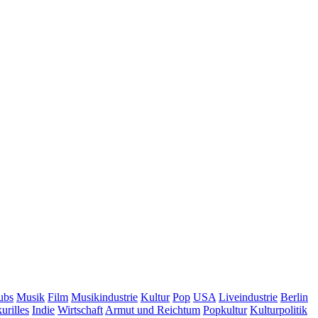
ubs
Musik
Film
Musikindustrie
Kultur
Pop
USA
Liveindustrie
Berlin
urilles
Indie
Wirtschaft
Armut und Reichtum
Popkultur
Kulturpolitik