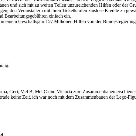
auen und sich mit zu weiten Teilen unzureichenden Hilfen oder der Gr
, den Veranstaltern mit ihren Ticketkäufen zinslose Kredite zu gewäh
nd Bearbeitungsgebühren einfach ein.
in in einem Geschäftsjahr 157 Millionen Hilfen von der Bundesregieru
ötig.
mma, Geri, Mel B, Mel C und Victoria zum Zusammenbauen erschienen, 
rade keine Zeit, ich war noch mit dem Zusammenbauen der Lego-Figuren
rd