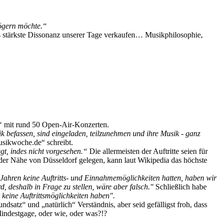
zögern möchte.“
ls stärkste Dissonanz unserer Tage verkaufen… Musikphilosophie,
“
mit rund 50 Open-Air-Konzerten.
 befassen, sind eingeladen, teilzunehmen und ihre Musik - ganz
Musikwoche.de“ schreibt.
gt, indes nicht vorgesehen.“
Die allermeisten der Auftritte seien für
der Nähe von Düsseldorf gelegen, kann laut Wikipedia das höchste
i Jahren keine Auftritts- und Einnahmemöglichkeiten hatten, haben wir
 deshalb in Frage zu stellen, wäre aber falsch."
Schließlich habe
keine Auftrittsmöglichkeiten haben".
dsatz“ und „natürlich“ Verständnis, aber seid gefälligst froh, dass
Mindestgage, oder wie, oder was?!?