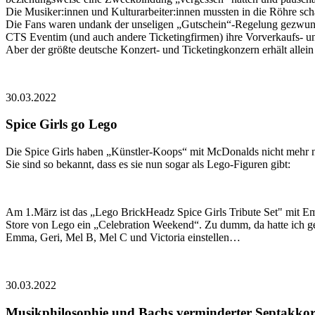
Die Musiker:innen und Kulturarbeiter:innen mussten in die Röhre sch
Die Fans waren undank der unseligen „Gutschein“-Regelung gezwungen
CTS Eventim (und auch andere Ticketingfirmen) ihre Vorverkaufs- u
Aber der größte deutsche Konzert- und Ticketingkonzern erhält alle
30.03.2022
Spice Girls go Lego
Die Spice Girls haben „Künstler-Koops“ mit McDonalds nicht mehr n
Sie sind so bekannt, dass es sie nun sogar als Lego-Figuren gibt:
Am 1.März ist das „Lego BrickHeadz Spice Girls Tribute Set" mit E
Store von Lego ein „Celebration Weekend“. Zu dumm, da hatte ich ge
Emma, Geri, Mel B, Mel C und Victoria einstellen…
30.03.2022
Musikphilosophie und Bachs verminderter Septakko