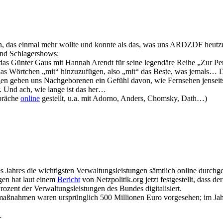
n, das einmal mehr wollte und konnte als das, was uns ARDZDF heutzu
und Schlagershows:
as Günter Gaus mit Hannah Arendt für seine legendäre Reihe „Zur Perso
das Wörtchen „mit“ hinzuzufügen, also „mit“ das Beste, was jemals… 
en geben uns Nachgeborenen ein Gefühl davon, wie Fernsehen jenseits
 Und ach, wie lange ist das her…
spräche
online
gestellt, u.a. mit Adorno, Anders, Chomsky, Dath…)
 Jahres die wichtigsten Verwaltungsleistungen sämtlich online durchg
gen hat laut einem
Bericht
von Netzpolitik.org jetzt festgestellt, dass 
rozent der Verwaltungsleistungen des Bundes digitalisiert.
maßnahmen waren ursprünglich 500 Millionen Euro vorgesehen; im Jahr
…