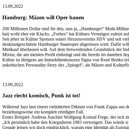
13.09.2022
Hamburg: Mäzen will Oper bauen
200 Millionen Dollar sind für den, nun ja, „Hamburger“ Multi-Millia
hat) wohl eher ein Klacks. „Forbes“ hat Kühnes Vermögen zuletzt auf
Seit jeher ist Kühne Sponsor seines Herzensvereins HSV und seit vie
denkmalgeschützte Hamburger Staatsoper abgerissen wird. Dafür will
Mietkauf überlassen will. Auf dem freiwerdenden Grundstück der bis
Mixtur, die am meisten Profit einbringt und die bereits im daneben
Kühne ist übrigens am Immobilienkonzern Signa von René Benko (ein 
unkritischen Personality-Story des „Spiegel“, als Mäzen und Kulturf
13.09.2022
Jazz riecht komisch, Punk ist tot!
Während Jazz laut einem vielzitierten Diktum von Frank Zappa aus dem 
beziehungsweise ein komplett erledigter Fall.
Erstes Beispiel: Andreas Joachim Wolfgang Konrad Frege, der sich i
„Ich persönlich habe den Kriegsdienst 1983 verweigert. Das würde i
Gerade lernen wir doch eindrücklich, warum eine Identität als Europ