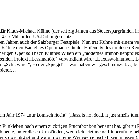
rdär Klaus-Michael Kühne (der seit zig Jahren aus Steuerspargründen i
 42,5 Milliarden US-Dollar geschätzt.
len Jahren auch der Salzburger Festspiele. Nun trat Kühne mit einem v
 Kühne den Bau eines Opernhauses in der Hafencity des dubiosen René 
herigen Oper soll nach Kühnes Willen ein „modernes Immobilienprojekt
 liegenden Projekt „Lessinghöfe“ verwirklicht wird: „Luxuswohnungen,
„Schlawiner“, so der „Spiegel“ – was haben wir geschmunzelt…) beteil
örderer…
Jahr 1974 „nur komisch riecht“ („Jazz is not dead, it just smells funn
m Punkleben nach einem zuckrigen Fruchtbonbon benannt hat, gibt zu P
ch heute, unter diesen Umständen, wenn ich jetzt meine Einberufung b
äer so wichtig ist und warum wir eine Wertegemeinschaft sein müssen (