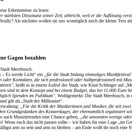
ue Erkenntnisse zu lesen:
er stärksten Dissonanz seiner Zeit, abbricht, weil er die Auflösung ver
Really? Als nächstes wollen sie uns womöglich noch die kleine Terz a
eine Gagen bezahlen
 Stadt Meerbusch.
k – Es werde Licht“ ein
„für die Stadt bislang einmaliges Musikfestival
 Kontakten, die sich professionell oder halbprofessionell mit Musik
tieren"
, heißt es in einem Aufruf der Stadt, wie Knut Schlinger auf „
nnen sind in dem Konzept und bei einem Budget, das bei 11.000 Euro lie
diglich Spenden im Publikum"
. Wohlgemerkt: Die Stadt Meerbusch, in 
d gilt als „Stadt der Millionäre“.
verwaltung:
„Für die Kritik der Musikerinnen und Musiker, die seit zwe
en Grundgedanken des Konzerttages, der ehrenamtlich organisiert wird,
 sie auch Musizierenden eine Chance geben,
„die ansonsten wenige oder 
n! Wenn euch das nicht passen sollte – wir haben für eure Lage „im Grun
efälligst arm zu sein und arm zu bleiben – am Ende wollt ihr noch eine 