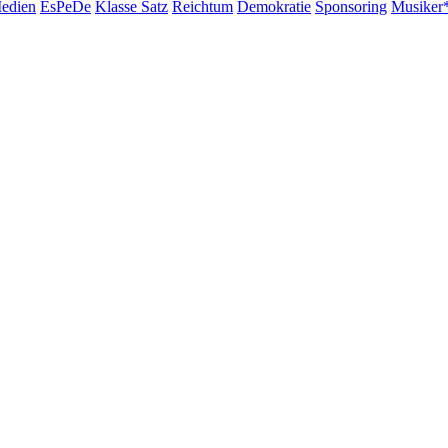
edien
EsPeDe
Klasse Satz
Reichtum
Demokratie
Sponsoring
Musiker