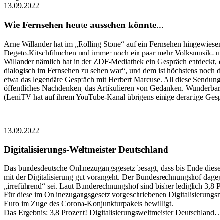
13.09.2022
Wie Fernsehen heute aussehen könnte...
Arne Willander hat im „Rolling Stone“ auf ein Fernsehen hingewiese
Degeto-Kitschfilmchen und immer noch ein paar mehr Volksmusik- 
Willander nämlich hat in der ZDF-Mediathek ein Gespräch entdeckt, d
dialogisch im Fernsehen zu sehen war“, und dem ist höchstens noch 
etwa das legendäre Gespräch mit Herbert Marcuse. All diese Sendung
öffentliches Nachdenken, das Artikulieren von Gedanken. Wunderbar.
(LeniTV hat auf ihrem YouTube-Kanal übrigens einige derartige Ge
13.09.2022
Digitalisierungs-Weltmeister Deutschland
Das bundesdeutsche Onlinezugangsgesetz besagt, dass bis Ende dieses
mit der Digitalisierung gut vorangeht. Der Bundesrechnungshof dage
„irreführend“ sei. Laut Bunderechnungshof sind bisher lediglich 3,8 P
Für diese im Onlinezugangsgesetz vorgeschriebenen Digitalisierungs
Euro im Zuge des Corona-Konjunkturpakets bewilligt.
Das Ergebnis: 3,8 Prozent! Digitalisierungsweltmeister Deutschland