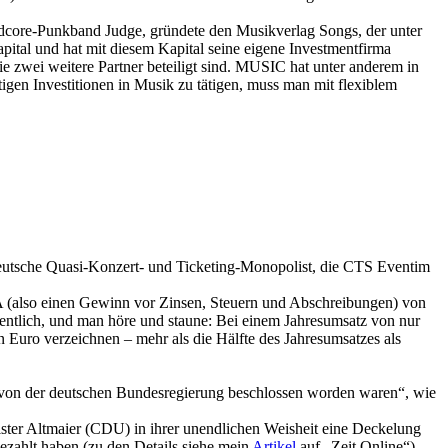
rdcore-Punkband Judge, gründete den Musikverlag Songs, der unter
ital und hat mit diesem Kapital seine eigene Investmentfirma
 zwei weitere Partner beteiligt sind. MUSIC hat unter anderem in
igen Investitionen in Musik zu tätigen, muss man mit flexiblem
 deutsche Quasi-Konzert- und Ticketing-Monopolist, die CTS Eventim
A (also einen Gewinn vor Zinsen, Steuern und Abschreibungen) von
ntlich, und man höre und staune: Bei einem Jahresumsatz von nur
Euro verzeichnen – mehr als die Hälfte des Jahresumsatzes als
e von der deutschen Bundesregierung beschlossen worden waren“, wie
ster Altmaier (CDU) in ihrer unendlichen Weisheit eine Deckelung
zahlt haben (zu den Details siehe mein
Artikel
auf „Zeit Online“).