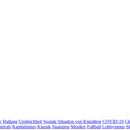
e
Haltung
Ungleichheit
Soziale Situation von Künstlern
COVID-19
Cl
stivals
Kapitalismus
Klassik
Staatspop
Musiker
Fußball
Lobbyismus
Sk