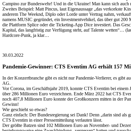
Campino zur Bundeswehr! Und in die Ukraine! Man kann sich auch m
Zweites Beispiel: Matt Pincus, laut Eigenaussage „das verkorkste K
anderem The Weeknd, Diplo oder Lorde unter Vertrag nahm, verkaufte
namens MUSIC gegründet, ein Investmentvehikel, das über gut 200 Mi
die Plattform Splice oder die Ticketing-App Dice investiert. Das Ges
Kapital, das langfristig zur Verfügung steht, auf Talente wetten“… (
Hardcore-Punk, ja klar…
30.03.2022
Pandemie-Gewinner: CTS Eventim AG erhält 157 Mil
In der Konzertbranche gibt es nicht nur Pandemie-Verlierer, es gibt
AG.
Vor Corona, im Geschäftsjahr 2019, konnte CTS Eventim bei einem J
über 286 Millionen Euro verzeichnen. Ende März 2022 hat CTS Event
noch 407,8 Millionen Euro konnte der Großkonzern mitten in der Pan
Gewinn!
Wie geschieht so etwas?
Ganz einfach: Der Bundesregierung sei Dank! Denn „darin sind als g
CTS Eventim in einer Pressemitteilung verlauten lässt.
Der größte Batzen sind 102 Millionen Euro an November- und Dezemb
beziehungsweise eine Zweckbindung „vergessen“ hatten und pauschal