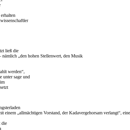
e
erhalten
wissenschaftler
t ließ die
 – nämlich „den hohen Stellenwert, den Musik
ahlt werden“,
 unter sage und
 im
setzt
ngsterladen
mit einem „allmächtigen Vorstand, der Kadavergehorsam verlangt“, ein
 die
a