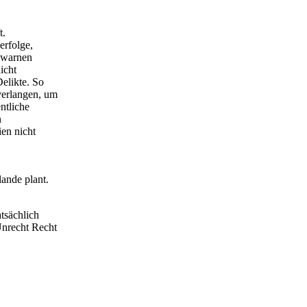
t.
erfolge,
, warnen
icht
elikte. So
verlangen, um
ntliche
n
ien nicht
ande plant.
tsächlich
Unrecht Recht