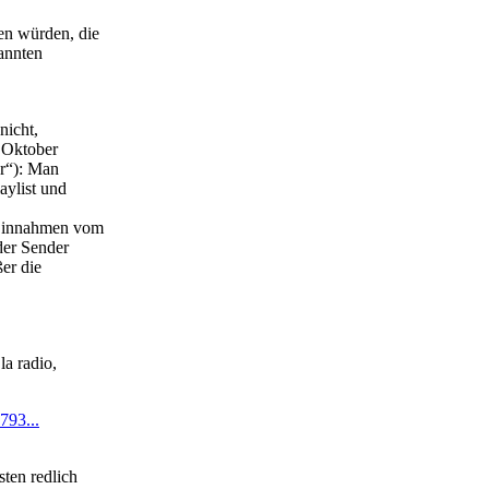
en würden, die
kannten
nicht,
e Oktober
er“): Man
aylist und
n Einnahmen vom
der Sender
ßer die
a radio,
793...
ten redlich