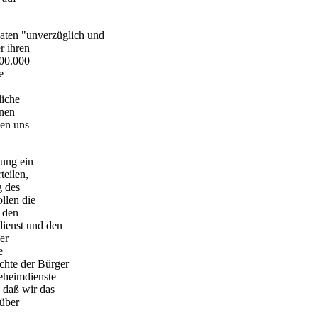
aten "unverzüglich und
r ihren
100.000
e
liche
rnen
en uns
nung ein
eilen,
g des
ollen die
 den
dienst und den
er
e
chte der Bürger
eheimdienste
 daß wir das
rüber