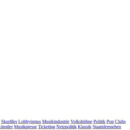
Skurilles
Lobbyismus
Musikindustrie
Volksbühne
Politik
Pop
Clubs
ünstler
Musikpresse
Ticketing
Netzpolitik
Klassik
Staatsfernsehen