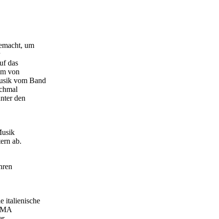
gemacht, um
uf das
 um von
Musik vom Band
ochmal
unter den
Musik
ern ab.
hren
 italienische
GEMA
er