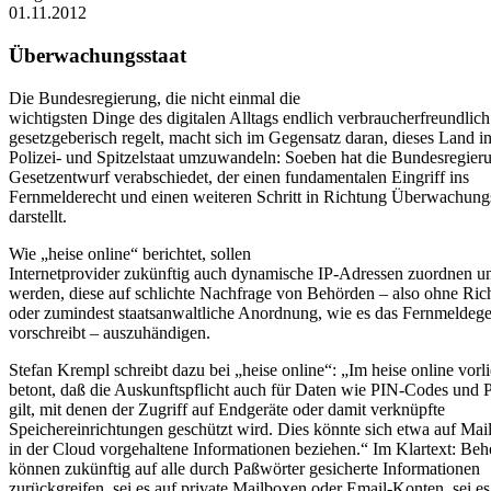
01.11.2012
Überwachungsstaat
Die Bundesregierung, die nicht einmal die
wichtigsten Dinge des digitalen Alltags endlich verbraucherfreundlich
gesetzgeberisch regelt, macht sich im Gegensatz daran, dieses Land i
Polizei- und Spitzelstaat umzuwandeln: Soeben hat die Bundesregier
Gesetzentwurf verabschiedet, der einen fundamentalen Eingriff ins
Fernmelderecht und einen weiteren Schritt in Richtung Überwachungs
darstellt.
Wie „heise online“ berichtet, sollen
Internetprovider zukünftig auch dynamische IP-Adressen zuordnen un
werden, diese auf schlichte Nachfrage von Behörden – also ohne Ric
oder zumindest staatsanwaltliche Anordnung, wie es das Fernmeldege
vorschreibt – auszuhändigen.
Stefan Krempl schreibt dazu bei „heise online“: „Im heise online vor
betont, daß die Auskunftspflicht auch für Daten wie PIN-Codes und 
gilt, mit denen der Zugriff auf Endgeräte oder damit verknüpfte
Speichereinrichtungen geschützt wird. Dies könnte sich etwa auf Mai
in der Cloud vorgehaltene Informationen beziehen.“ Im Klartext: Be
können zukünftig auf alle durch Paßwörter gesicherte Informationen
zurückgreifen, sei es auf private Mailboxen oder Email-Konten, sei es