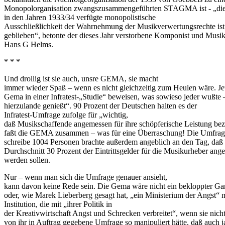
Monopolorganisation zwangszusammengeführten STAGMA ist - „di
in den Jahren 1933/34 verfügte monopolistische
Ausschließlichkeit der Wahrnehmung der Musikverwertungsrechte ist 
geblieben“, betonte der dieses Jahr verstorbene Komponist und Musik
Hans G Helms.
* * *
Und drollig ist sie auch, unsre GEMA, sie macht
immer wieder Spaß – wenn es nicht gleichzeitig zum Heulen wäre. Jetz
Gema in einer Infratest-„Studie“ beweisen, was sowieso jeder wußte
hierzulande genießt“. 90 Prozent der Deutschen halten es der
Infratest-Umfrage zufolge für „wichtig,
daß Musikschaffende angemessen für ihre schöpferische Leistung bez
faßt die GEMA zusammen – was für eine Überraschung! Die Umfrage
schreibe 1004 Personen brachte außerdem angeblich an den Tag, daß
Durchschnitt 30 Prozent der Eintrittsgelder für die Musikurheber ange
werden sollen.
Nur – wenn man sich die Umfrage genauer ansieht,
kann davon keine Rede sein. Die Gema wäre nicht ein bekloppter Ga
oder, wie Marek Lieberberg gesagt hat, „ein Ministerium der Angst“ 
Institution, die mit „ihrer Politik in
der Kreativwirtschaft Angst und Schrecken verbreitet“, wenn sie nicht
von ihr in Auftrag gegebene Umfrage so manipuliert hätte, daß auch j