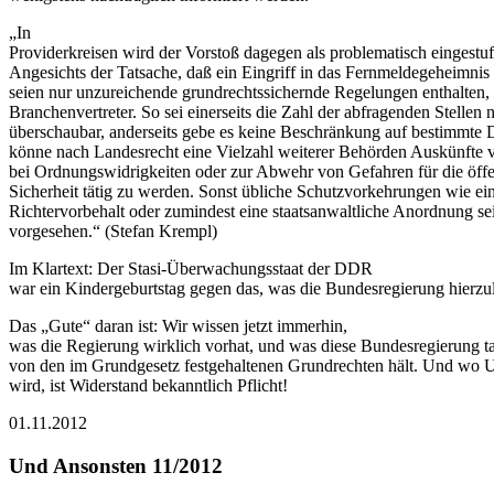
„In
Providerkreisen wird der Vorstoß dagegen als problematisch eingestuf
Angesichts der Tatsache, daß ein Eingriff in das Fernmeldegeheimnis 
seien nur unzureichende grundrechtssichernde Regelungen enthalten
Branchenvertreter. So sei einerseits die Zahl der abfragenden Stellen n
überschaubar, anderseits gebe es keine Beschränkung auf bestimmte D
könne nach Landesrecht eine Vielzahl weiterer Behörden Auskünfte 
bei Ordnungswidrigkeiten oder zur Abwehr von Gefahren für die öffe
Sicherheit tätig zu werden. Sonst übliche Schutzvorkehrungen wie ei
Richtervorbehalt oder zumindest eine staatsanwaltliche Anordnung se
vorgesehen.“ (Stefan Krempl)
Im Klartext: Der Stasi-Überwachungsstaat der DDR
war ein Kindergeburtstag gegen das, was die Bundesregierung hierzul
Das „Gute“ daran ist: Wir wissen jetzt immerhin,
was die Regierung wirklich vorhat, und was diese Bundesregierung ta
von den im Grundgesetz festgehaltenen Grundrechten hält. Und wo 
wird, ist Widerstand bekanntlich Pflicht!
01.11.2012
Und Ansonsten 11/2012