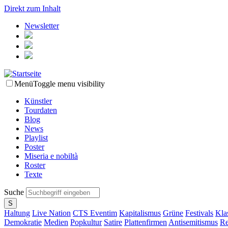
Direkt zum Inhalt
Newsletter
Menü
Toggle menu visibility
Künstler
Tourdaten
Blog
News
Playlist
Poster
Miseria e nobiltà
Roster
Texte
Suche
Haltung
Live Nation
CTS Eventim
Kapitalismus
Grüne
Festivals
Kla
Demokratie
Medien
Popkultur
Satire
Plattenfirmen
Antisemitismus
Re