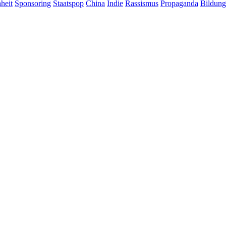
heit
Sponsoring
Staatspop
China
Indie
Rassismus
Propaganda
Bildung