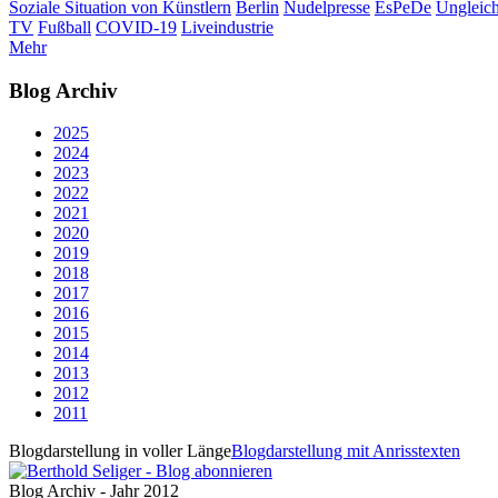
Soziale Situation von Künstlern
Berlin
Nudelpresse
EsPeDe
Ungleich
TV
Fußball
COVID-19
Liveindustrie
Mehr
Blog Archiv
2025
2024
2023
2022
2021
2020
2019
2018
2017
2016
2015
2014
2013
2012
2011
Blogdarstellung in voller Länge
Blogdarstellung mit Anrisstexten
Blog Archiv - Jahr 2012