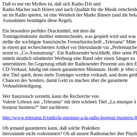
Daß es nur ein Mythos ist, daß sich Radio-DJs und
Radio-Macher nach Hören und nach Qualität für die Musik entscheid
sie im Radio spielen, ist eine Weisheit der Marke Binsen (und die be
Ausnahmen bestätigen diese Regel).
Ein besonders perfides Druckmittel, mit dem die
Tonträgerindustrie darüber mitentscheidet, was gespielt wird und was 
stellte die wichtigste französische Fernsehzeitschrift „Telerama“ Mitt
in einem gut recherchierten Artikel vor (hierzulande via „Perlentauch
nennt es „Co-Ausnutzung“. Ein Radiosender beschließt, über seine Pl
mittels deutlich rabattierter Werbung eine Band oder einen Sänger zu
unterstützen. Im Gegenzug erhält der Radiosender Prozente aus de
CD-Verkauf, häufig mit einem garantierten Minimum. Heißt: je öfter 
den Titel spielt, desto mehr Tonträger werden verkauft, und desto grö
Chancen des Senders, damit Geld zu machen über die garantierte
Verkaufsbeteiligung.
Wer französisch versteht, kann die Recherche von
Valerie Lehoux aus „Telerama“ mit dem schönen Titel „La musique à l
bonjour business?“ hier nachlesen:
http://www.telerama.fr/radio/la-musique-a-la-radio-bonjour-business,8
Ob jemand garantieren kann, daß solche Praktiken
hierzulande nicht vorkommen? Ob all unsere Radiomacher ihre Playlis