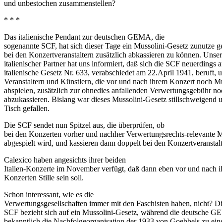
und unbestochen zusammenstellen?
* * *
Das italienische Pendant zur deutschen GEMA, die
sogenannte SCF, hat sich dieser Tage ein Mussolini-Gesetz zunutze 
bei den Konzertveranstaltern zusätzlich abkassieren zu können. Unser
italienischer Partner hat uns informiert, daß sich die SCF neuerdings a
italienische Gesetz Nr. 633, verabschiedet am 22.April 1941, beruft,
Veranstaltern und Künstlern, die vor und nach ihrem Konzert noch 
abspielen, zusätzlich zur ohnedies anfallenden Verwertungsgebühr n
abzukassieren. Bislang war dieses Mussolini-Gesetz stillschweigend 
Tisch gefallen.
Die SCF sendet nun Spitzel aus, die überprüfen, ob
bei den Konzerten vorher und nachher Verwertungsrechts-relevante 
abgespielt wird, und kassieren dann doppelt bei den Konzertveranstalt
Calexico haben angesichts ihrer beiden
Italien-Konzerte im November verfügt, daß dann eben vor und nach i
Konzerten Stille sein soll.
Schon interessant, wie es die
Verwertungsgesellschaften immer mit den Faschisten haben, nicht? Die
SCF bezieht sich auf ein Mussolini-Gesetz, während die deutsche 
bekanntlich die Nachfolgeorganisation der 1933 von Goebbels zu ein