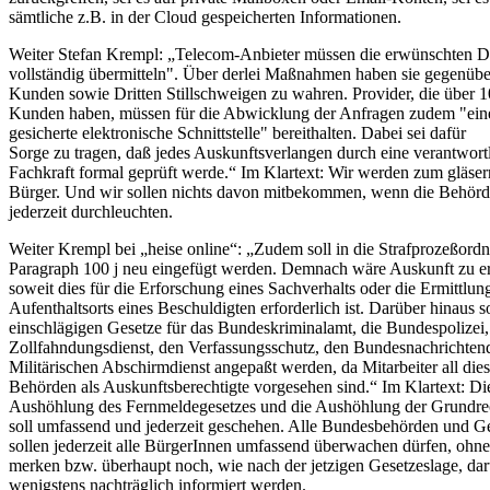
sämtliche z.B. in der Cloud gespeicherten Informationen.
Weiter Stefan Krempl: „Telecom-Anbieter müssen die erwünschten D
vollständig übermitteln". Über derlei Maßnahmen haben sie gegenübe
Kunden sowie Dritten Stillschweigen zu wahren. Provider, die über 
Kunden haben, müssen für die Abwicklung der Anfragen zudem "ein
gesicherte elektronische Schnittstelle" bereithalten. Dabei sei dafür
Sorge zu tragen, daß jedes Auskunftsverlangen durch eine verantwort
Fachkraft formal geprüft werde.“ Im Klartext: Wir werden zum gläse
Bürger. Und wir sollen nichts davon mitbekommen, wenn die Behörd
jederzeit durchleuchten.
Weiter Krempl bei „heise online“: „Zudem soll in die Strafprozeßord
Paragraph 100 j neu eingefügt werden. Demnach wäre Auskunft zu ert
soweit dies für die Erforschung eines Sachverhalts oder die Ermittlun
Aufenthaltsorts eines Beschuldigten erforderlich ist. Darüber hinaus s
einschlägigen Gesetze für das Bundeskriminalamt, die Bundespolizei,
Zollfahndungsdienst, den Verfassungsschutz, den Bundesnachrichten
Militärischen Abschirmdienst angepaßt werden, da Mitarbeiter all dies
Behörden als Auskunftsberechtigte vorgesehen sind.“ Im Klartext: Di
Aushöhlung des Fernmeldegesetzes und die Aushöhlung der Grundre
soll umfassend und jederzeit geschehen. Alle Bundesbehörden und G
sollen jederzeit alle BürgerInnen umfassend überwachen dürfen, ohne
merken bzw. überhaupt noch, wie nach der jetzigen Gesetzeslage, da
wenigstens nachträglich informiert werden.