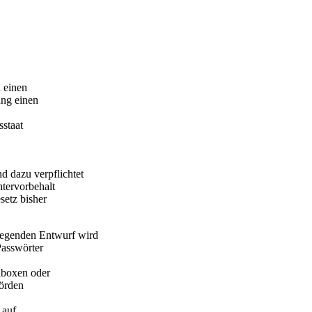
n einen
ung einen
staat
d dazu verpflichtet
htervorbehalt
setz bisher
liegenden Entwurf wird
Passwörter
lboxen oder
hörden
 auf