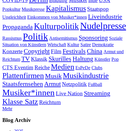
COVID-19
Bildung
Musiker
USA
Indie
Kapitalismus
Staatspop
Popkultur
Musikpresse
Liveindustrie
Ungleichheit
Einkommen von Musiker*innen
Nudelpresse
Kulturpolitik
Propaganda
Politik
Sponsoring
Rassismus
Antisemitismus
Soziale
Situation von Künstlern
Wirtschaft
Kultur
Satire
Demokratie
Copyright
Festivals
China
Konzerte
Film
Armut und
TV
Skurilles
Haltung
Klassik
Reichtum
Künstler
Pop
Medien
CTS Eventim
Reiche
EsPeDe
Clubs
Plattenfirmen
Musikindustrie
Musik
Staatsfernsehen
Armut
Netzpolitik
Fußball
Musiker*innen
Streaming
Live Nation
Klasse Satz
Reichtum
Mehr
Blog Archiv