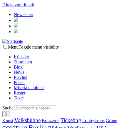
Direkt zum Inhalt
Newsletter
Menü
Toggle menu visibility
Künstler
Tourdaten
Blog
News
Playlist
Poster
Miseria e nobiltà
Roster
Texte
Suche
Volksbühne
Ticketing
Kunst
Konzerne
Lobbyismus
Grüne
Berlin