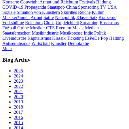
Konzerte
Copyright
Armut und Reichtum
Festivals
Bildung
COVID-19
Propaganda
Staatspop
China
Sponsoring
TV
USA
Soziale Situation von Künstlern
Skurilles
Reiche
Kultur
Musiker*innen
Armut
Satire
Netzpolitik
Klasse Satz
Konzerne
Volksbühne
Reichtum
Clubs
Ungleichheit
Streaming
Rassismus
Fußball
Grüne
Musiker
CTS Eventim
Musik
Medien
Staatsfernsehen
Musikindustrie
Musikpresse
Indie
Politik
Liveindustrie
Kapitalismus
Klassik
Ticketing
EsPeDe
Pop
Haltung
Antisemitismus
Wirtschaft
Künstler
Demokratie
Mehr
Blog Archiv
2025
2024
2023
2022
2021
2020
2019
2018
2017
2016
2015
2014