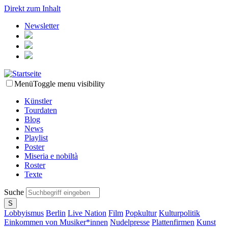
Direkt zum Inhalt
Newsletter
Menü
Toggle menu visibility
Künstler
Tourdaten
Blog
News
Playlist
Poster
Miseria e nobiltà
Roster
Texte
Suche
Lobbyismus
Berlin
Live Nation
Film
Popkultur
Kulturpolitik
Einkommen von Musiker*innen
Nudelpresse
Plattenfirmen
Kunst