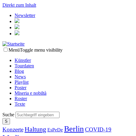
Direkt zum Inhalt
Newsletter
Menü
Toggle menu visibility
Künstler
Tourdaten
Blog
News
Playlist
Poster
Miseria e nobiltà
Roster
Texte
Suche
Berlin
Haltung
Konzerte
COVID-19
EsPeDe