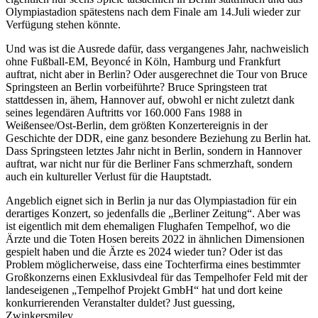
Olympiastadion spätestens nach dem Finale am 14.Juli wieder zur
Verfügung stehen könnte.
Und was ist die Ausrede dafür, dass vergangenes Jahr, nachweislich
ohne Fußball-EM, Beyoncé in Köln, Hamburg und Frankfurt
auftrat, nicht aber in Berlin? Oder ausgerechnet die Tour von Bruce
Springsteen an Berlin vorbeiführte? Bruce Springsteen trat
stattdessen in, ähem, Hannover auf, obwohl er nicht zuletzt dank
seines legendären Auftritts vor 160.000 Fans 1988 in
Weißensee/Ost-Berlin, dem größten Konzertereignis in der
Geschichte der DDR, eine ganz besondere Beziehung zu Berlin hat.
Dass Springsteen letztes Jahr nicht in Berlin, sondern in Hannover
auftrat, war nicht nur für die Berliner Fans schmerzhaft, sondern
auch ein kultureller Verlust für die Hauptstadt.
Angeblich eignet sich in Berlin ja nur das Olympiastadion für ein
derartiges Konzert, so jedenfalls die „Berliner Zeitung“. Aber was
ist eigentlich mit dem ehemaligen Flughafen Tempelhof, wo die
Ärzte und die Toten Hosen bereits 2022 in ähnlichen Dimensionen
gespielt haben und die Ärzte es 2024 wieder tun? Oder ist das
Problem möglicherweise, dass eine Tochterfirma eines bestimmter
Großkonzerns einen Exklusivdeal für das Tempelhofer Feld mit der
landeseigenen „Tempelhof Projekt GmbH“ hat und dort keine
konkurrierenden Veranstalter duldet? Just guessing,
Zwinkersmiley…