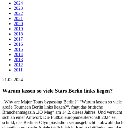
2024
2023
2022
2021
2020
2019
2018
2017
2016
2015
2014
2013
2012
2011
21.02.2024
Warum lassen so viele Stars Berlin links liegen?
„Why are Major Tours bypassing Berlin?” “Warum lassen so viele
große Tourneen Berlin links liegen?“, fragt das britische
Branchenmagazin „IQ Mag“ am 14.2. dieses Jahres. Und versucht
sich an einer Antwort: Die Fußballeuropameisterschaft 2024 sei
schuld, das Berliner Olympiastadion sei ausgebucht – obwohl doch
eigentlich nur sechs Spiele tatsächlich in Berlin stattfinden und das