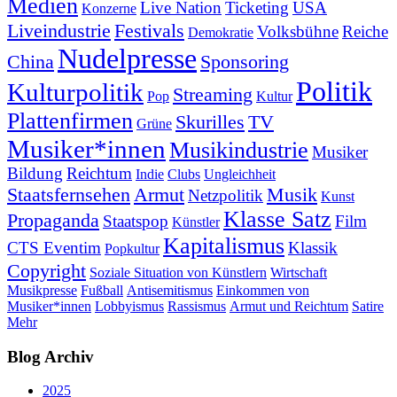
Medien
Live Nation
Ticketing
USA
Konzerne
Liveindustrie
Festivals
Volksbühne
Reiche
Demokratie
Nudelpresse
China
Sponsoring
Politik
Kulturpolitik
Streaming
Pop
Kultur
Plattenfirmen
Skurilles
TV
Grüne
Musiker*innen
Musikindustrie
Musiker
Bildung
Reichtum
Indie
Clubs
Ungleichheit
Staatsfernsehen
Armut
Musik
Netzpolitik
Kunst
Klasse Satz
Propaganda
Staatspop
Film
Künstler
Kapitalismus
CTS Eventim
Klassik
Popkultur
Copyright
Soziale Situation von Künstlern
Wirtschaft
Musikpresse
Fußball
Antisemitismus
Einkommen von
Musiker*innen
Lobbyismus
Rassismus
Armut und Reichtum
Satire
Mehr
Blog Archiv
2025