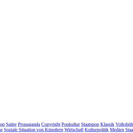
op
Satire
Propaganda
Copyright
Popkultur
Staatspop
Klassik
Volksbü
se
Soziale Situation von Künstlern
Wirtschaft
Kulturpolitik
Medien
Sta