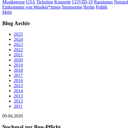
Musikpresse
USA
Ticketing
Konzerte
COVID-19
Rassismus
Netzpol
Einkommen von Musiker*innen
Sponsoring
Berlin
Politik
Mehr
Blog Archiv
2025
2024
2023
2022
2021
2020
2019
2018
2017
2016
2015
2014
2013
2012
2011
09.04.2020
Nochmal zur Bon-Pflicht