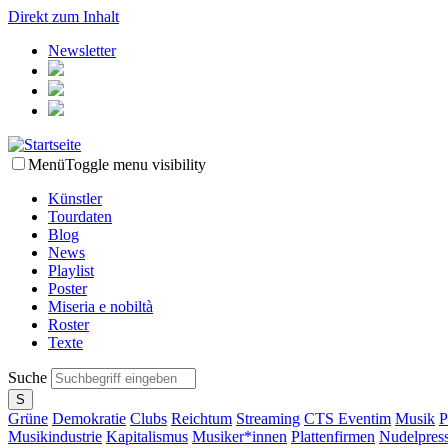
Direkt zum Inhalt
Newsletter
Menü
Toggle menu visibility
Künstler
Tourdaten
Blog
News
Playlist
Poster
Miseria e nobiltà
Roster
Texte
Suche
Grüne
Demokratie
Clubs
Reichtum
Streaming
CTS Eventim
Musik
P
Musikindustrie
Kapitalismus
Musiker*innen
Plattenfirmen
Nudelpres