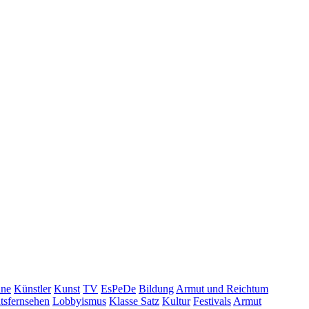
hne
Künstler
Kunst
TV
EsPeDe
Bildung
Armut und Reichtum
atsfernsehen
Lobbyismus
Klasse Satz
Kultur
Festivals
Armut