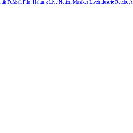
itik
Fußball
Film
Haltung
Live Nation
Musiker
Liveindustrie
Reiche
A