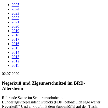
2025
2024
2023
2022
2021
2020
2019
2018
2017
2016
2015
2014
2013
2012
2011
02.07.2020
Negerkuß und Zigeunerschnitzel im BRD-
Altersheim
Rührende Szene im Seniorenwohnheim:
Bundestagsvizepräsident Kubicki (FDP) betont: „Ich sage weiter
Negerkuß!“ Und er klopft mit dem Suppenlöffel auf den Tisch: