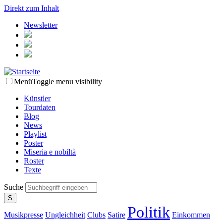
Direkt zum Inhalt
Newsletter
Menü
Toggle menu visibility
Künstler
Tourdaten
Blog
News
Playlist
Poster
Miseria e nobiltà
Roster
Texte
Suche
Politik
Musikpresse
Ungleichheit
Clubs
Satire
Einkommen