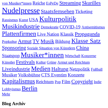
Streaming
Skurilles
Reiche
von Musiker*innen
EsPeDe
Nudelpresse
Staatsfernsehen
Ticketing
Kulturpolitik
USA
Rassismus
Kunst
Musikindustrie
COVID-19
Demokratie
Antisemitismus
Plattenfirmen
Propaganda
Live Nation
Klassik
Klasse Satz
Armut
TV
Musik
Bildung
Popkultur
Sponsoring
China
Soziale Situation von Künstlern
Musiker*innen
Staatspop
Wirtschaft
Konzerne
Festivals
Künstler
Kultur
Grüne
Armut und Reichtum
Medien
Liveindustrie
Haltung
Netzpolitik
Fußball
Musiker
Volksbühne
CTS Eventim
Konzerte
Kapitalismus
Copyright
Reichtum
Film
Pop
Indie
Berlin
Lobbyismus
Mehr
Blog Archiv