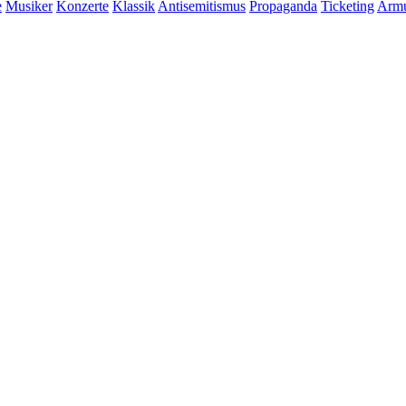
e
Musiker
Konzerte
Klassik
Antisemitismus
Propaganda
Ticketing
Armu