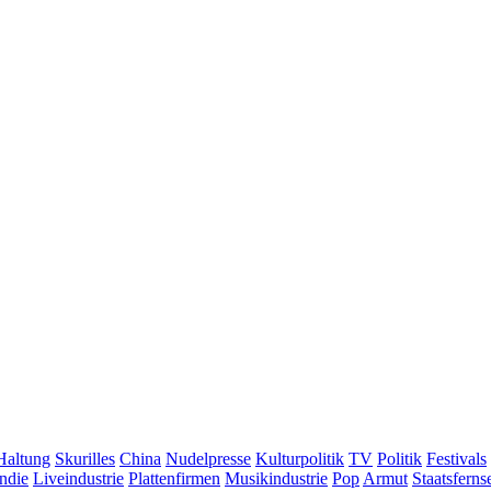
Haltung
Skurilles
China
Nudelpresse
Kulturpolitik
TV
Politik
Festivals
Indie
Liveindustrie
Plattenfirmen
Musikindustrie
Pop
Armut
Staatsferns