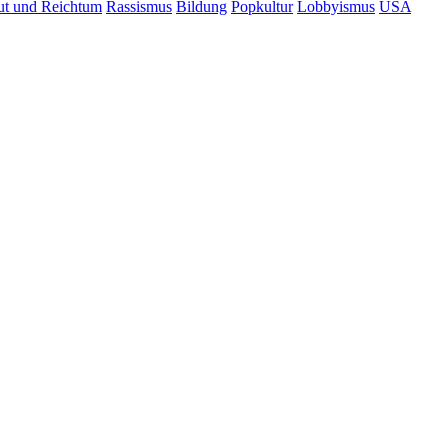
t und Reichtum
Rassismus
Bildung
Popkultur
Lobbyismus
USA