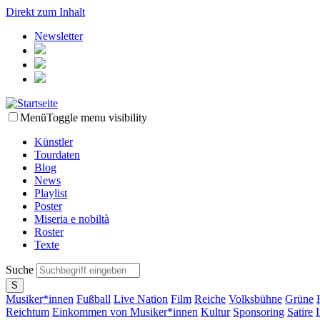
Direkt zum Inhalt
Newsletter
Menü
Toggle menu visibility
Künstler
Tourdaten
Blog
News
Playlist
Poster
Miseria e nobiltà
Roster
Texte
Suche
Musiker*innen
Fußball
Live Nation
Film
Reiche
Volksbühne
Grüne
Reichtum
Einkommen von Musiker*innen
Kultur
Sponsoring
Satire