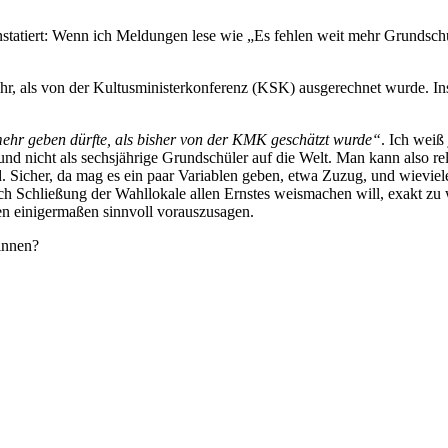
nstatiert: Wenn ich Meldungen lese wie „Es fehlen weit mehr Grundschu
r, als von der Kultusministerkonferenz (KSK) ausgerechnet wurde. In
hr geben dürfte, als bisher von der KMK geschätzt wurde“
. Ich weiß
nicht als sechsjährige Grundschüler auf die Welt. Man kann also rela
. Sicher, da mag es ein paar Variablen geben, etwa Zuzug, und wievi
ch Schließung der Wahllokale allen Ernstes weismachen will, exakt zu 
hlen einigermaßen sinnvoll vorauszusagen.
innen?