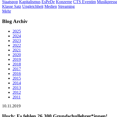
Staatspop
Kapitalismus
EsPeDe
Konzerne
CTS Eventim
Musikpress
Klasse Satz
Ungleichheit
Medien
Streaming
Mehr
Blog Archiv
2025
2024
2023
2022
2021
2020
2019
2018
2017
2016
2015
2014
2013
2012
2011
10.11.2019
Huch: Es fehlen 26.300 Grundschullehrer*innen!