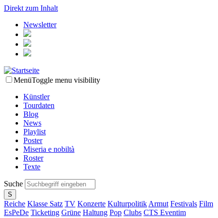
Direkt zum Inhalt
Newsletter
Menü
Toggle menu visibility
Künstler
Tourdaten
Blog
News
Playlist
Poster
Miseria e nobiltà
Roster
Texte
Suche
Reiche
Klasse Satz
TV
Konzerte
Kulturpolitik
Armut
Festivals
Film
EsPeDe
Ticketing
Grüne
Haltung
Pop
Clubs
CTS Eventim