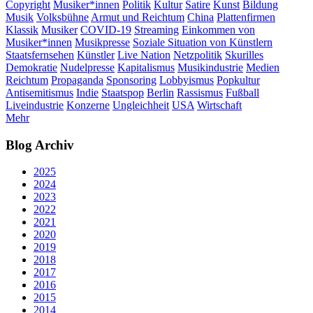
Copyright
Musiker*innen
Politik
Kultur
Satire
Kunst
Bildung
Musik
Volksbühne
Armut und Reichtum
China
Plattenfirmen
Klassik
Musiker
COVID-19
Streaming
Einkommen von
Musiker*innen
Musikpresse
Soziale Situation von Künstlern
Staatsfernsehen
Künstler
Live Nation
Netzpolitik
Skurilles
Demokratie
Nudelpresse
Kapitalismus
Musikindustrie
Medien
Reichtum
Propaganda
Sponsoring
Lobbyismus
Popkultur
Antisemitismus
Indie
Staatspop
Berlin
Rassismus
Fußball
Liveindustrie
Konzerne
Ungleichheit
USA
Wirtschaft
Mehr
Blog Archiv
2025
2024
2023
2022
2021
2020
2019
2018
2017
2016
2015
2014