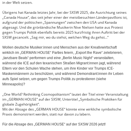
in der Welt setzen.
Übrigens hat Kanada letztes Jahr, bei der SXSW 2025, die Ausrichtung seines
„Canada House“, das seit jeher einer der meistbesuchten Länderpavillons ist,
aufgrund der politischen „Spannungen“ zwischen den USA und Kanada
abgesagt. Und die grönländische Musikerin Nive Nielsen hatte aus Protest
gegen Trumps Politik ebenfalls bereits 2025 kurzfristig ihren Auftritt bei der
SXSW gecancelt. „Sag mir, wo du stehst, welchen Weg du gehst…“
Wollen deutsche Musiker:innen und Menschen aus der Kreativwirtschaft
wirklich im „GERMAN HOUSE“ Parties feiern, „Export the Rave“ zelebrieren,
„tanzbare Beats“ performen und eine „Berlin Music Night“ veranstalten,
während die ICE auf den texanischen Straßen Migrant:innen jagt, während
Eltern vor den Schulen Wache stehen, um ihre Kinder vor Trumps ICE-
Maskenmännern zu beschützen, und während Demonstrant:innen ihr Leben
aufs Spiel setzen, um gegen Trumps Politik zu protestieren (siehe
Minneapolis)?
„One World? Rethinking Cosmopolitanism“ lautet der Titel einer Veranstaltung
im „GERMAN HOUSE“ auf der SXSW, Untertitel „Symbolische Praktiken für
globale Zugehörigkeit“.
Mit der Absage des „GERMAN HOUSE“ könnte eine wirkliche symbolische
Praxis demonstriert werden, statt nur davon zu labern.
Für die Absage des „GERMAN HOUSE“ auf der SXSW 2026 jetzt!