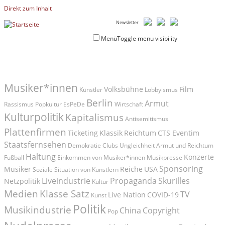
Direkt zum Inhalt
Newsletter
Menü
Toggle menu visibility
Musiker*innen
Volksbühne
Film
Künstler
Lobbyismus
Berlin
Armut
Rassismus
Popkultur
EsPeDe
Wirtschaft
Kulturpolitik
Kapitalismus
Antisemitismus
Plattenfirmen
Ticketing
Klassik
Reichtum
CTS Eventim
Staatsfernsehen
Demokratie
Clubs
Ungleichheit
Armut und Reichtum
Haltung
Konzerte
Fußball
Einkommen von Musiker*innen
Musikpresse
Sponsoring
Musiker
Reiche
USA
Soziale Situation von Künstlern
Liveindustrie
Propaganda
Skurilles
Netzpolitik
Kultur
Medien
Klasse Satz
TV
Live Nation
COVID-19
Kunst
Politik
Musikindustrie
China
Copyright
Pop