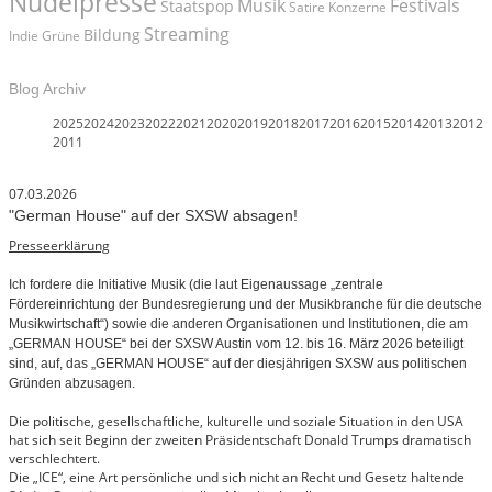
Nudelpresse
Musik
Festivals
Staatspop
Satire
Konzerne
Streaming
Bildung
Indie
Grüne
Blog Archiv
2025
2024
2023
2022
2021
2020
2019
2018
2017
2016
2015
2014
2013
2012
2011
07.03.2026
"German House" auf der SXSW absagen!
Presseerklärung
Ich fordere die Initiative Musik (die laut Eigenaussage „zentrale
Fördereinrichtung der Bundesregierung und der Musikbranche für die deutsche
Musikwirtschaft“) sowie die anderen Organisationen und Institutionen, die am
„GERMAN HOUSE“ bei der SXSW Austin vom 12. bis 16. März 2026 beteiligt
sind, auf, das „GERMAN HOUSE“ auf der diesjährigen SXSW aus politischen
Gründen abzusagen.
Die politische, gesellschaftliche, kulturelle und soziale Situation in den USA
hat sich seit Beginn der zweiten Präsidentschaft Donald Trumps dramatisch
verschlechtert.
Die „ICE“, eine Art persönliche und sich nicht an Recht und Gesetz haltende