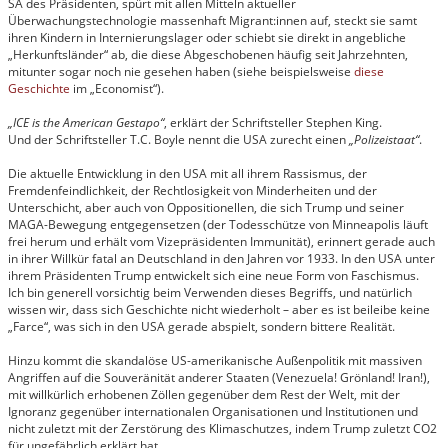
SA des Präsidenten, spürt mit allen Mitteln aktueller
Überwachungstechnologie massenhaft Migrant:innen auf, steckt sie samt
ihren Kindern in Internierungslager oder schiebt sie direkt in angebliche
„Herkunftsländer“ ab, die diese Abgeschobenen häufig seit Jahrzehnten,
mitunter sogar noch nie gesehen haben (siehe beispielsweise
diese
Geschichte
im „Economist“).
„ICE is the American Gestapo“
, erklärt der Schriftsteller Stephen King.
Und der Schriftsteller T.C. Boyle nennt die USA zurecht einen
„Polizeistaat“
.
Die aktuelle Entwicklung in den USA mit all ihrem Rassismus, der
Fremdenfeindlichkeit, der Rechtlosigkeit von Minderheiten und der
Unterschicht, aber auch von Oppositionellen, die sich Trump und seiner
MAGA-Bewegung entgegensetzen (der Todesschütze von Minneapolis läuft
frei herum und erhält vom Vizepräsidenten Immunität), erinnert gerade auch
in ihrer Willkür fatal an Deutschland in den Jahren vor 1933. In den USA unter
ihrem Präsidenten Trump entwickelt sich eine neue Form von Faschismus.
Ich bin generell vorsichtig beim Verwenden dieses Begriffs, und natürlich
wissen wir, dass sich Geschichte nicht wiederholt – aber es ist beileibe keine
„Farce“, was sich in den USA gerade abspielt, sondern bittere Realität.
Hinzu kommt die skandalöse US-amerikanische Außenpolitik mit massiven
Angriffen auf die Souveränität anderer Staaten (Venezuela! Grönland! Iran!),
mit willkürlich erhobenen Zöllen gegenüber dem Rest der Welt, mit der
Ignoranz gegenüber internationalen Organisationen und Institutionen und
nicht zuletzt mit der Zerstörung des Klimaschutzes, indem Trump zuletzt CO2
für ungefährlich erklärt hat.