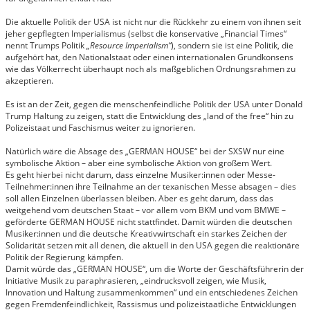
Die aktuelle Politik der USA ist nicht nur die Rückkehr zu einem von ihnen seit
jeher gepflegten Imperialismus (selbst die konservative „Financial Times“
nennt Trumps Politik
„Resource Imperialism“
), sondern sie ist eine Politik, die
aufgehört hat, den Nationalstaat oder einen internationalen Grundkonsens
wie das Völkerrecht überhaupt noch als maßgeblichen Ordnungsrahmen zu
akzeptieren.
Es ist an der Zeit, gegen die menschenfeindliche Politik der USA unter Donald
Trump Haltung zu zeigen, statt die Entwicklung des „land of the free“ hin zu
Polizeistaat und Faschismus weiter zu ignorieren.
Natürlich wäre die Absage des „GERMAN HOUSE“ bei der SXSW nur eine
symbolische Aktion – aber eine symbolische Aktion von großem Wert.
Es geht hierbei nicht darum, dass einzelne Musiker:innen oder Messe-
Teilnehmer:innen ihre Teilnahme an der texanischen Messe absagen – dies
soll allen Einzelnen überlassen bleiben. Aber es geht darum, dass das
weitgehend vom deutschen Staat – vor allem vom BKM und vom BMWE –
geförderte GERMAN HOUSE nicht stattfindet. Damit würden die deutschen
Musiker:innen und die deutsche Kreativwirtschaft ein starkes Zeichen der
Solidarität setzen mit all denen, die aktuell in den USA gegen die reaktionäre
Politik der Regierung kämpfen.
Damit würde das „GERMAN HOUSE“, um die Worte der Geschäftsführerin der
Initiative Musik zu paraphrasieren, „eindrucksvoll zeigen, wie Musik,
Innovation und Haltung zusammenkommen“ und ein entschiedenes Zeichen
gegen Fremdenfeindlichkeit, Rassismus und polizeistaatliche Entwicklungen