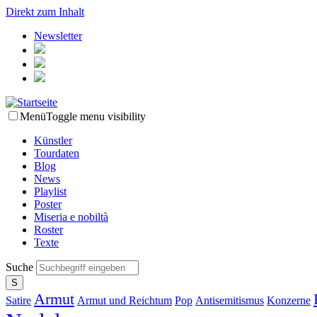
Direkt zum Inhalt
Newsletter
Menü
Toggle menu visibility
Künstler
Tourdaten
Blog
News
Playlist
Poster
Miseria e nobiltà
Roster
Texte
Suche
Armut
Satire
Armut und Reichtum
Pop
Antisemitismus
Konzerne