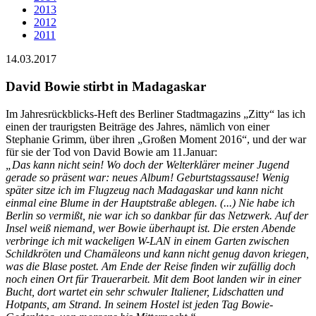
2013
2012
2011
14.03.2017
David Bowie stirbt in Madagaskar
Im Jahresrückblicks-Heft des Berliner Stadtmagazins „Zitty“ las ich
einen der traurigsten Beiträge des Jahres, nämlich von einer
Stephanie Grimm, über ihren „Großen Moment 2016“, und der war
für sie der Tod von David Bowie am 11.Januar:
„Das kann nicht sein! Wo doch der Welterklärer meiner Jugend
gerade so präsent war: neues Album! Geburtstagssause! Wenig
später sitze ich im Flugzeug nach Madagaskar und kann nicht
einmal eine Blume in der Hauptstraße ablegen. (...) Nie habe ich
Berlin so vermißt, nie war ich so dankbar für das Netzwerk. Auf der
Insel weiß niemand, wer Bowie überhaupt ist. Die ersten Abende
verbringe ich mit wackeligen W-LAN in einem Garten zwischen
Schildkröten und Chamäleons und kann nicht genug davon kriegen,
was die Blase postet. Am Ende der Reise finden wir zufällig doch
noch einen Ort für Trauerarbeit. Mit dem Boot landen wir in einer
Bucht, dort wartet ein sehr schwuler Italiener, Lidschatten und
Hotpants, am Strand. In seinem Hostel ist jeden Tag Bowie-