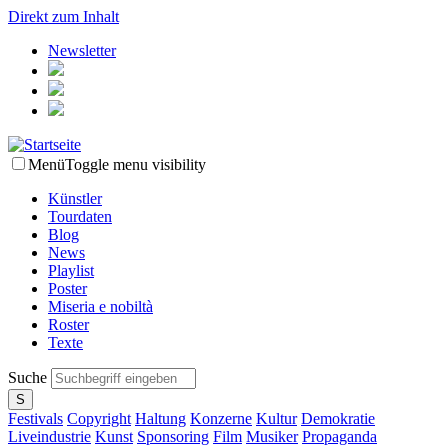
Direkt zum Inhalt
Newsletter
Menü
Toggle menu visibility
Künstler
Tourdaten
Blog
News
Playlist
Poster
Miseria e nobiltà
Roster
Texte
Suche
Festivals
Copyright
Haltung
Konzerne
Kultur
Demokratie
Liveindustrie
Kunst
Sponsoring
Film
Musiker
Propaganda