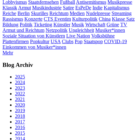
Lobbyismus
Staatsfernsehen
Fußball
Antisemitismus
Musikpresse
Klassik
Armut
Musikindustrie
Satire
EsPeDe
Indie
Kapitalismus
Reiche
Berlin
Skurilles
Reichtum
Medien
Nudelpresse
Streaming
Rassismus
Konzerte
CTS Eventim
Kulturpolitik
China
Klasse Satz
Bildung
Politik
Ticketing
Künstler
Musik
Wirtschaft
Grüne
TV
Armut und Reichtum
Netzpolitik
Ungleichheit
Musiker*innen
Soziale Situation von Künstlern
Live Nation
Volksbühne
Plattenfirmen
Popkultur
USA
Clubs
Pop
Staatspop
COVID-19
Einkommen von Musiker*innen
Mehr
Blog Archiv
2025
2024
2023
2022
2021
2020
2019
2018
2017
2016
2015
2014