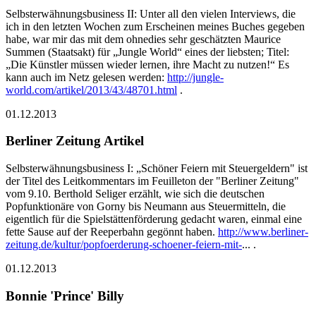
Selbsterwähnungsbusiness II: Unter all den vielen Interviews, die
ich in den letzten Wochen zum Erscheinen meines Buches gegeben
habe, war mir das mit dem ohnedies sehr geschätzten Maurice
Summen (Staatsakt) für „Jungle World“ eines der liebsten; Titel:
„Die Künstler müssen wieder lernen, ihre Macht zu nutzen!“ Es
kann auch im Netz gelesen werden:
http://jungle-
world.com/artikel/2013/43/48701.html
.
01.12.2013
Berliner Zeitung Artikel
Selbsterwähnungsbusiness I: „Schöner Feiern mit Steuergeldern" ist
der Titel des Leitkommentars im Feuilleton der "Berliner Zeitung"
vom 9.10. Berthold Seliger erzählt, wie sich die deutschen
Popfunktionäre von Gorny bis Neumann aus Steuermitteln, die
eigentlich für die Spielstättenförderung gedacht waren, einmal eine
fette Sause auf der Reeperbahn gegönnt haben.
http://www.berliner-
zeitung.de/kultur/popfoerderung-schoener-feiern-mit-
... .
01.12.2013
Bonnie 'Prince' Billy