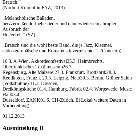
Bratsch.“
(Norbert Krampf in FAZ, 2013)
„Melancholische Balladen,
herzzerreißende Liebeslieder und dann wieder ein abrupter
Ausbruch der
Heiterkeit.“ (SZ)
„Bratsch sind die wohl beste Band, die je Jazz, Klezmer,
südosteuropäische und Romamusik vermischte.“ (Concerto)
16.3. A-Wien, Akkordeonfestival25.3. Helmbrechts,
Oberfränkisches Textilmuseum26.3.
Regensburg, Alte Mälzerei27.3. Frankfurt, Brotfabrik28.3.
Reutlingen, Franz.k 29.3. Leipzig, Nato30.3. Berlin, Grüner Salon
(Volksbühne) 31.3. Dresden,
Dreikönigskirche 01.4. Hamburg, Fabrik 02.4. Worpswede, Music
Hall03.4.
Düsseldorf, ZAKK01.6. CH-Zürich, El Lokal(weitere Daten in
Vorbereitung)
01.12.2013
Ausmitteilung II