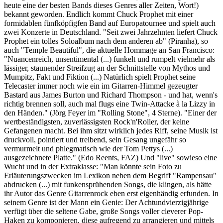
heute eine der besten Bands dieses Genres aller Zeiten, Wort!)
bekannt geworden. Endlich kommt Chuck Prophet mit einer
formidablen fünfköpfigfen Band auf Europatournee und spielt auch
zwei Konzerte in Deutschland. "Seit zwei Jahrzehnten liefert Chuck
Prophet ein tolles Soloalbum nach dem anderen ab" (Piranha), so
auch "Temple Beautiful", die aktuelle Hommage an San Francisco:
"Nuancenreich, unsentimental (...) funkelt und rumpelt vielmehr als
lässiger, staunender Streifzug an der Schnittstelle von Mythos und
Mumpitz, Fakt und Fiktion (...) Natürlich spielt Prophet seine
Telecaster immer noch wie ein im Gitarren-Himmel gezeugter
Bastard aus James Burton und Richard Thompson - und hat, wenn's
richtig brennen soll, auch mal flugs eine Twin-Attacke à la Lizzy in
den Händen." (Jörg Feyer im "Rolling Stone", 4 Sterne). "Einer der
wertbeständigsten, zuverlässigsten Rock'n'Roller, der keine
Gefangenen macht. Bei ihm sitzt wirklich jedes Riff, seine Musik ist
druckvoll, pointiert und treibend, sein Gesang ungefähr so
vermurmelt und phlegmatisch wie der Tom Pettys (...)
ausgezeichnete Platte." (Edo Reents, FAZ) Und "live" sowieso eine
Wucht und in der Extraklasse: "Man könnte sein Foto zu
Erläuterungszwecken im Lexikon neben dem Begriff "Rampensau"
abdrucken (...) mit funkensprühenden Songs, die klingen, als hätte
ihr Autor das Genre Gitarrenrock eben erst eigenhändig erfunden. In
seinem Genre ist der Mann ein Genie: Der Achtundvierzigjährige
verfügt über die seltene Gabe, große Songs voller cleverer Pop-
Haken zu komponieren, diese aufregend zu arrangieren und mittels