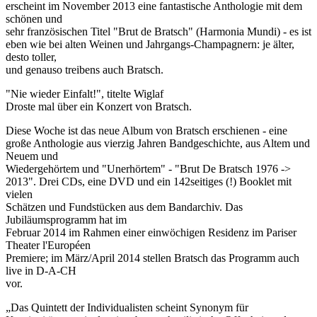
erscheint im November 2013 eine fantastische Anthologie mit dem
schönen und
sehr französischen Titel "Brut de Bratsch" (Harmonia Mundi) - es ist
eben wie bei alten Weinen und Jahrgangs-Champagnern: je älter,
desto toller,
und genauso treibens auch Bratsch.
"Nie wieder Einfalt!", titelte Wiglaf
Droste mal über ein Konzert von Bratsch.
Diese Woche ist das neue Album von Bratsch erschienen - eine
große Anthologie aus vierzig Jahren Bandgeschichte, aus Altem und
Neuem und
Wiedergehörtem und "Unerhörtem" - "Brut De Bratsch 1976 ->
2013". Drei CDs, eine DVD und ein 142seitiges (!) Booklet mit
vielen
Schätzen und Fundstücken aus dem Bandarchiv. Das
Jubiläumsprogramm hat im
Februar 2014 im Rahmen einer einwöchigen Residenz im Pariser
Theater l'Européen
Premiere; im März/April 2014 stellen Bratsch das Programm auch
live in D-A-CH
vor.
„Das Quintett der Individualisten scheint Synonym für