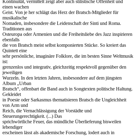
Kontinuität, vermittelt zeigt aber auch stilistische Offenheit und
einen wachen
Geist. Von je her schlägt das Herz der Bratsch-Mitglieder für
musikalische
Nomaden, insbesondere die Leidenschaft der Sinti und Roma.
Traditionen aus
Osteuropa oder Armenien und die Freiheitsliebe des Jazz inspirieren
ebenfalls
die von Bratsch meist selbst komponierten Stücke. So kreiert das
Quintett eine
sehr persönliche, imaginäre Folklore, die im besten Sinne Weltmusik
ist:
grenzenlos und integrativ, gleichzeitig respektvoll gegenüber den
jeweiligen
Wurzeln. In den letzten Jahren, insbesondere auf dem jüngsten
Album „Urban
Bratsch“, offenbart die Band auch in Songtexten politische Haltung.
Gekleidet
in Poesie oder Sarkasmus thematisieren Bratsch die Ungleichheit
von Arm und
Reich, die Vernachlässigung der Vorstädte und
Steuerungerechtigkeit. (...) Das
sprichwörtliche Feuer, das mündliche Überlieferung bisweilen
lebendiger
erscheinen lässt als akademische Forschung, lodert auch in