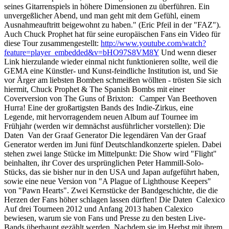
seines Gitarrenspiels in höhere Dimensionen zu überführen. Ein
unvergeßlicher Abend, und man geht mit dem Gefühl, einem
Ausnahmeauftritt beigewohnt zu haben." (Eric Pfeil in der "FAZ").
Auch Chuck Prophet hat für seine europäischen Fans ein Video für
diese Tour zusammengestellt:
http://www.youtube.com/watch?
feature=player_embedded&v=bHO97S8VM8Y
Und wenn dieser
Link hierzulande wieder einmal nicht funktionieren sollte, weil die
GEMA eine Künstler- und Kunst-feindliche Institution ist, und Sie
vor Ärger am liebsten Bomben schmeißen wöllten - trösten Sie sich
hiermit, Chuck Prophet & The Spanish Bombs mit einer
Coverversion von The Guns of Brixton: Camper Van Beethoven
Hurra! Eine der großartigsten Bands des Indie-Zirkus, eine
Legende, mit hervorragendem neuen Album auf Tournee im
Frühjahr (werden wir demnächst ausführlicher vorstellen): Die
Daten Van der Graaf Generator Die legendären Van der Graaf
Generator werden im Juni fünf Deutschlandkonzerte spielen. Dabei
stehen zwei lange Stücke im Mittelpunkt: Die Show wird "Flight"
beinhalten, ihr Cover des ursprünglichen Peter Hammill-Solo-
Stücks, das sie bisher nur in den USA und Japan aufgeführt haben,
sowie eine neue Version von "A Plague of Lighthouse Keepers"
von "Pawn Hearts". Zwei Kernstücke der Bandgeschichte, die die
Herzen der Fans höher schlagen lassen dürften! Die Daten Calexico
Auf drei Tourneen 2012 und Anfang 2013 haben Calexico
bewiesen, warum sie von Fans und Presse zu den besten Live-
Bands überhaupt gezählt werden. Nachdem sie im Herbst mit ihrem