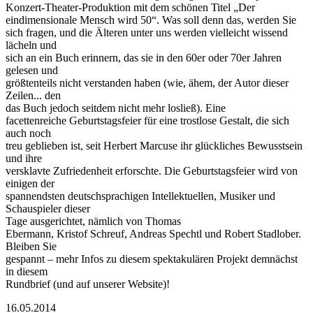
Konzert-Theater-Produktion mit dem schönen Titel „Der
eindimensionale Mensch wird 50“. Was soll denn das, werden Sie
sich fragen, und die Älteren unter uns werden vielleicht wissend
lächeln und
sich an ein Buch erinnern, das sie in den 60er oder 70er Jahren
gelesen und
größtenteils nicht verstanden haben (wie, ähem, der Autor dieser
Zeilen... den
das Buch jedoch seitdem nicht mehr losließ). Eine
facettenreiche Geburtstagsfeier für eine trostlose Gestalt, die sich
auch noch
treu geblieben ist, seit Herbert Marcuse ihr glückliches Bewusstsein
und ihre
versklavte Zufriedenheit erforschte. Die Geburtstagsfeier wird von
einigen der
spannendsten deutschsprachigen Intellektuellen, Musiker und
Schauspieler dieser
Tage ausgerichtet, nämlich von Thomas
Ebermann, Kristof Schreuf, Andreas Spechtl und Robert Stadlober.
Bleiben Sie
gespannt – mehr Infos zu diesem spektakulären Projekt demnächst
in diesem
Rundbrief (und auf unserer Website)!
16.05.2014