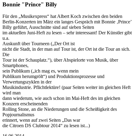
Bonnie "Prince" Billy
Für den „Musikexpress“ hat Albert Koch zwischen den beiden
Berlin-Konzerten im März ein langes Gespräch mit Bonnie ‚Prince’
Billy geführt, Ausschnitte sind auf sieben Seiten
im aktuellen Juni-Heft zu lesen – sehr interessant! Der Künstler gibt
u.a.
Auskunft über Tourneen („Der Ort ist
nicht die Stadt, in der man auf Tour ist, der Ort ist die Tour an sich.
Die
Tour ist der Schauplatz.“), über Abspielorte von Musik, über
Smartphones,
sein Publikum („ich mag es, wenn mein
Publikum herumgrölt“) und Produktionsprozesse und
Verwertungszyklen in der
Musikindustrie. Pflichtlektüre! (paar Seiten weiter im gleichen Heft
wird man
dann wiederum, wie auch schon im Mai-Heft des im gleichen
Konzern erscheinenden
Rolling Stone, an die Niederungen und die Scheißigkeit des
Popjournalismus
erinnert, wenn auf zwei Seiten „Das war
die Citroen DS Clubtour 2014“ zu lesen ist...)
16.06.2014