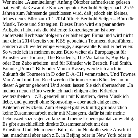
Wer meine „Ausmitteilung“ Anfang Oktober aufmerksam gelesen
hat, weiß, daß zwar die Konzertagentur Berthold Seliger nach 25 ½
Jahren zum Jahresende geschlossen wird, daß jedoch ein kleines,
feines neues Büro zum 1.1.2014 öffnet: Berthold Seliger – Büro für
Musik, Texte und Strategien. Dieses Büro wird ein paar andere
Aufgaben haben als die bisherige Konzertagentur, ist aber
andrerseits Rechtsnachfolgerin der bisherigen Firma und wird nicht
nur die in 2014 bereits von KBS gebuchten Tourneen durchführen,
sondern auch weiter einige wenige, ausgewählte Künstler betreuen:
So werde ich in meinem neuen Büro weiter als Europaagent für
Künstler wie Tortoise, The Residents, The Walkabouts, Big Harp
oder Ben Zabo arbeiten, und für Künstler wie Bratsch, Patti Smith,
Bonnie „Prince“ Billy oder Mamar Kassey werde ich auch in
Zukunft die Tourneen in D oder D-A-CH veranstalten. Und Townes
Van Zandt und Lou Reed werden für immer zum Künstlerstamm
dieser Agentur gehören! Und sonst: lassen Sie sich überraschen...In
meinem neuen Büro werde ich nach einigen alten Kriterien
weiterarbeiten – z.B. generell nur mit Künstlern, deren Musik ich
liebe, und generell ohne Sponsoring – aber auch einige neue
Kriterien entwickeln. Zum Beispiel gibt es künftig grundsätzlich
keine Zusammenarbeit mehr mit Managern, dafür ist mir meine
Lebenszeit sozusagen zu kurz und meine Lebensqualität zu wichtig.
Es gibt ausschließlich direkte Zusammenarbeit mit den
Künstlern.Und: Mein neues Büro, das in Neukölln seine Anschrift
hat, manchmal aber auch z.B. in Beijing oder in New York oder in