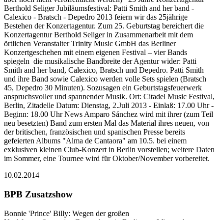
Berthold Seliger Jubiläumsfestival: Patti Smith and her band -
Calexico - Bratsch - Depedro 2013 feiern wir das 25jährige
Bestehen der Konzertagentur. Zum 25. Geburtstag bereichert die
Konzertagentur Berthold Seliger in Zusammenarbeit mit dem
örtlichen Veranstalter Trinity Music GmbH das Berliner
Konzertgeschehen mit einem eigenen Festival – vier Bands
spiegeln die musikalische Bandbreite der Agentur wider: Patti
Smith and her band, Calexico, Bratsch und Depedro. Patti Smith
und ihre Band sowie Calexico werden volle Sets spielen (Bratsch
45, Depedro 30 Minuten). Sozusagen ein Geburtstagsfeuerwerk
anspruchsvoller und spannender Musik. Ort: Citadel Music Festival,
Berlin, Zitadelle Datum: Dienstag, 2.Juli 2013 - Einlaß: 17.00 Uhr -
Beginn: 18.00 Uhr News Amparo Sánchez wird mit ihrer (zum Teil
neu besetzten) Band zum ersten Mal das Material ihres neuen, von
der britischen, französischen und spanischen Presse bereits
gefeierten Albums "Alma de Cantaora" am 10.5. bei einem
exklusiven kleinen Club-Konzert in Berlin vorstellen; weitere Daten
im Sommer, eine Tournee wird für Oktober/November vorbereitet.
10.02.2014
BPB Zusatzshow
Bonnie 'Prince' Billy: Wegen der großen