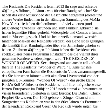
The Residents Die Residents feiern 2013 ihr sage und schreibe
40jähriges Bühnenjubiläum - was für eine Bandgeschichte! Sie
haben das erste Musikvideo der Geschichte hergestellt (dieses und
andere Werke findet man in der ständigen Sammlung des MoMa
New York), sie haben die berühmten und viel zitierten (und
plagiierten) "Eyeballs" erfunden und zum Funkeln gebracht, sie
haben legendäre Filme gedreht, Videospiele und Comics erfunden
und in Museen gespielt. Und bis heute weiß niemand, wer sich
hinter den Masken der Residents verbirgt, der Band ist es gelungen,
die Identität ihrer Bandmitglieder über vier Jahrzehnte geheim zu
halten. Zu ihrem 40jährigen Jubiläum haben die Residents ein
spektakuläres neues Programm einstudiert, das die Vielfalt ihrer
gesamten Karriere wiederspiegeln wird: THE RESIDENTS'
WONDER OF WEIRD. Sex, shrugs and anti-rock'n roll - it's all
there in The Residents' "Wonder of Weird." Eigens für ihre
europäischen Fans haben die Residents ein Video zusammengestellt,
das Sie hier sehen können – mit aktuellem Livematerial von der
jüngsten US-Tournee: "Wonder Of Weird" - das große kleine
Rock'n'Roll-Welttheater der Residents - auf ihrer möglicherweise
letzten Europatour im Frühjahr 2013 noch einmal zu bestaunen an
vielen besonderen Spielorten in ganz Europa: Die Daten Chuck
Prophet Sie wissen: Der 1963 geborene Sänger, Gitarrist und
Songwriter aus Kalifornien war in den 80er Jahren als Frontmann
der legendären Rockband Green On Red (ich würde sagen: bis