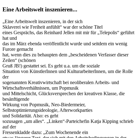
Eine Arbeitswelt inszenieren...
„Eine Arbeitswelt inszenieren, in der sich
Sklaverei wie Freiheit anfühlt“ war der schöne Titel
eines Gesprächs, das Reinhard Jellen mit mir für „Telepolis“ geführt
hat und
das im März ebenda veröffentlicht wurde und seitdem ein wenig
Furore gemacht
hat, wenn dies zu behaupten dem „bescheidenen Verfasser dieser
Zeilen“ (schönen
Gruß JB!) gestattet sei. Es geht u.a. um die soziale
Situation von KünstlerInnen und KulturarbeiterInnen, um die Rolle
der
sogenannten Kreativwirtschaft bei neoliberalen Arbeits- und
Wirtschaftsverhältnissen, um Popmusik
und Mittelschicht, Glücksversprechen der kreativen Klasse, die
besänftigende
Wirkung von Popmusik, Neo-Biedermeier,
Selbstoptimierungsideologie, Afterworkparties
und Solidarität. Also: es geht
sozusagen „um alles“. „Linken“-Parteichefin Katja Kipping schrieb
auf der
Fressenkladde dazu: „Zum Wochenende ein
etwas längerer Text, der sich mit den Arbeitsbedingungen in der