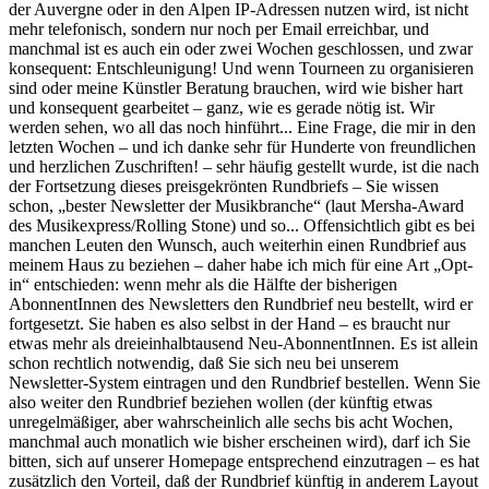
der Auvergne oder in den Alpen IP-Adressen nutzen wird, ist nicht
mehr telefonisch, sondern nur noch per Email erreichbar, und
manchmal ist es auch ein oder zwei Wochen geschlossen, und zwar
konsequent: Entschleunigung! Und wenn Tourneen zu organisieren
sind oder meine Künstler Beratung brauchen, wird wie bisher hart
und konsequent gearbeitet – ganz, wie es gerade nötig ist. Wir
werden sehen, wo all das noch hinführt... Eine Frage, die mir in den
letzten Wochen – und ich danke sehr für Hunderte von freundlichen
und herzlichen Zuschriften! – sehr häufig gestellt wurde, ist die nach
der Fortsetzung dieses preisgekrönten Rundbriefs – Sie wissen
schon, „bester Newsletter der Musikbranche“ (laut Mersha-Award
des Musikexpress/Rolling Stone) und so... Offensichtlich gibt es bei
manchen Leuten den Wunsch, auch weiterhin einen Rundbrief aus
meinem Haus zu beziehen – daher habe ich mich für eine Art „Opt-
in“ entschieden: wenn mehr als die Hälfte der bisherigen
AbonnentInnen des Newsletters den Rundbrief neu bestellt, wird er
fortgesetzt. Sie haben es also selbst in der Hand – es braucht nur
etwas mehr als dreieinhalbtausend Neu-AbonnentInnen. Es ist allein
schon rechtlich notwendig, daß Sie sich neu bei unserem
Newsletter-System eintragen und den Rundbrief bestellen. Wenn Sie
also weiter den Rundbrief beziehen wollen (der künftig etwas
unregelmäßiger, aber wahrscheinlich alle sechs bis acht Wochen,
manchmal auch monatlich wie bisher erscheinen wird), darf ich Sie
bitten, sich auf unserer Homepage entsprechend einzutragen – es hat
zusätzlich den Vorteil, daß der Rundbrief künftig in anderem Layout