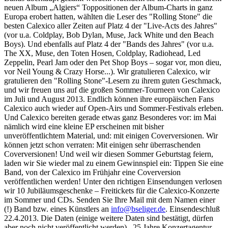
neuen Album „Algiers“ Toppositionen der Album-Charts in ganz
Europa erobert hatten, wählten die Leser des "Rolling Stone" die
besten Calexico aller Zeiten auf Platz 4 der "Live-Acts des Jahres"
(vor u.a. Coldplay, Bob Dylan, Muse, Jack White und den Beach
Boys). Und ebenfalls auf Platz 4 der "Bands des Jahres" (vor u.a.
The XX, Muse, den Toten Hosen, Coldplay, Radiohead, Led
Zeppelin, Pearl Jam oder den Pet Shop Boys – sogar vor, mon dieu,
vor Neil Young & Crazy Horse...). Wir gratulieren Calexico, wir
gratulieren den "Rolling Stone"-Lesern zu ihrem guten Geschmack,
und wir freuen uns auf die großen Sommer-Tourneen von Calexico
im Juli und August 2013. Endlich können ihre europäischen Fans
Calexico auch wieder auf Open-Airs und Sommer-Festivals erleben.
Und Calexico bereiten gerade etwas ganz Besonderes vor: im Mai
nämlich wird eine kleine EP erscheinen mit bisher
unveröffentlichtem Material, und: mit einigen Coverversionen. Wir
können jetzt schon verraten: Mit einigen sehr überraschenden
Coverversionen! Und weil wir diesen Sommer Geburtstag feiern,
laden wir Sie wieder mal zu einem Gewinnspiel ein: Tippen Sie eine
Band, von der Calexico im Frühjahr eine Coverversion
veröffentlichen werden! Unter den richtigen Einsendungen verlosen
wir 10 Jubiläumsgeschenke – Freitickets für die Calexico-Konzerte
im Sommer und CDs. Senden Sie Ihre Mail mit dem Namen einer
(!) Band bzw. eines Künstlers an
info@bseliger.de
. Einsendeschluß
22.4.2013. Die Daten (einige weitere Daten sind bestätigt, dürfen
aber noch nicht veröffentlicht werden) 25 Jahre Konzertagentur