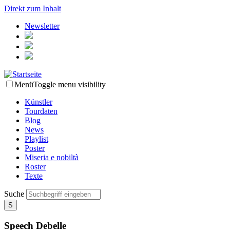
Direkt zum Inhalt
Newsletter
Menü
Toggle menu visibility
Künstler
Tourdaten
Blog
News
Playlist
Poster
Miseria e nobiltà
Roster
Texte
Suche
Speech Debelle