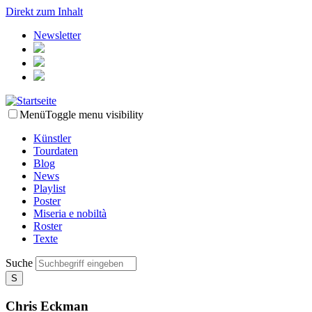
Direkt zum Inhalt
Newsletter
Menü
Toggle menu visibility
Künstler
Tourdaten
Blog
News
Playlist
Poster
Miseria e nobiltà
Roster
Texte
Suche
Chris Eckman