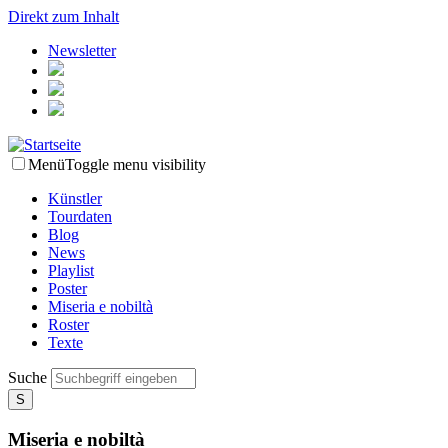
Direkt zum Inhalt
Newsletter
Menü
Toggle menu visibility
Künstler
Tourdaten
Blog
News
Playlist
Poster
Miseria e nobiltà
Roster
Texte
Suche
Miseria e nobiltà