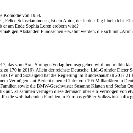
sche Komödie von 1954.
 Felice Sciosciammocca, ist ein Autor, der in den Tag hinein lebt. Ein
 Ob er am Ende Sophia Loren erobern wird?
unregelmäßigen Abständen Fundsachen erwähnt werden, die sich mit „Arm
017, das vom Axel Springer-Verlag herausgegeben wird und mithin klass
tz zu 170 in 2016). Allein der reichste Deutsche, Lidl-Gründer Diete
Hartz IV und Sozialgeld hat die Regierung im Bundeshaushalt 2017 21 Mi
nem Vermögen laut Bericht einen »Club« von 195 Milliardären in Deut
di-Familien sowie die BMW-Geschwister Susanne Klatten und Stefan Qu
blik auf. Zusammen verfügen diese demnach über ein Vermögen von etwa
t für die wohlhabenden Familien in Europas größter Volkswirtschaft« ge