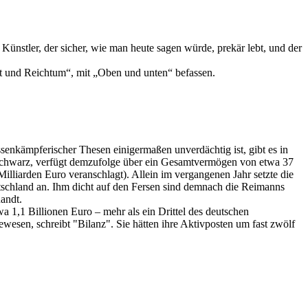
 Künstler, der sicher, wie man heute sagen würde, prekär lebt, und der
ut und Reichtum“, mit „Oben und unten“ befassen.
enkämpferischer Thesen einigermaßen unverdächtig ist, gibt es in
r Schwarz, verfügt demzufolge über ein Gesamtvermögen von etwa 37
lliarden Euro veranschlagt). Allein im vergangenen Jahr setzte die
schland an. Ihm dicht auf den Fersen sind demnach die Reimanns
andt.
 1,1 Billionen Euro – mehr als ein Drittel des deutschen
wesen, schreibt "Bilanz". Sie hätten ihre Aktivposten um fast zwölf