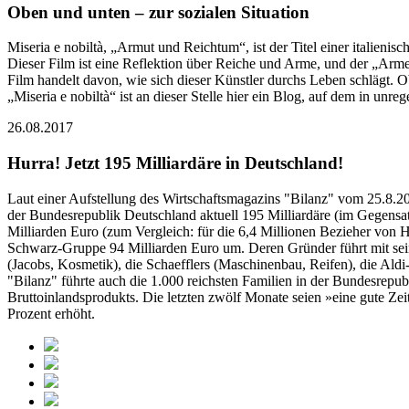
Oben und unten – zur sozialen Situation
Miseria e nobiltà, „Armut und Reichtum“, ist der Titel einer italieni
Dieser Film ist eine Reflektion über Reiche und Arme, und der „Arme“,
Film handelt davon, wie sich dieser Künstler durchs Leben schlägt.
„Miseria e nobiltà“ ist an dieser Stelle hier ein Blog, auf dem in 
26.08.2017
Hurra! Jetzt 195 Milliardäre in Deutschland!
Laut einer Aufstellung des Wirtschaftsmagazins "Bilanz" vom 25.8.2
der Bundesrepublik Deutschland aktuell 195 Milliardäre (im Gegensa
Milliarden Euro (zum Vergleich: für die 6,4 Millionen Bezieher von 
Schwarz-Gruppe 94 Milliarden Euro um. Deren Gründer führt mit sei
(Jacobs, Kosmetik), die Schaefflers (Maschinenbau, Reifen), die Al
"Bilanz" führte auch die 1.000 reichsten Familien in der Bundesrepu
Bruttoinlandsprodukts. Die letzten zwölf Monate seien »eine gute Zei
Prozent erhöht.