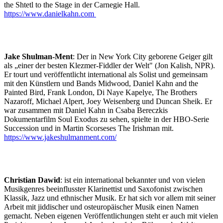
the Shtetl to the Stage in der Carnegie Hall.
https://www.danielkahn.com
Jake Shulman-Ment
: Der in New York City geborene Geiger gilt
als „einer der besten Klezmer-Fiddler der Welt" (Jon Kalish, NPR).
Er tourt und veröffentlicht international als Solist und gemeinsam
mit den Künstlern und Bands Midwood, Daniel Kahn and the
Painted Bird, Frank London, Di Naye Kapelye, The Brothers
Nazaroff, Michael Alpert, Joey Weisenberg und Duncan Sheik. Er
war zusammen mit Daniel Kahn in Csaba Bereczkis
Dokumentarfilm Soul Exodus zu sehen, spielte in der HBO-Serie
Succession und in Martin Scorseses The Irishman mit.
https://www.jakeshulmanment.com/
Christian Dawid
: ist ein international bekannter und von vielen
Musikgenres beeinflusster Klarinettist und Saxofonist zwischen
Klassik, Jazz und ethnischer Musik. Er hat sich vor allem mit seiner
Arbeit mit jiddischer und osteuropäischer Musik einen Namen
gemacht. Neben eigenen Veröffentlichungen steht er auch mit vielen