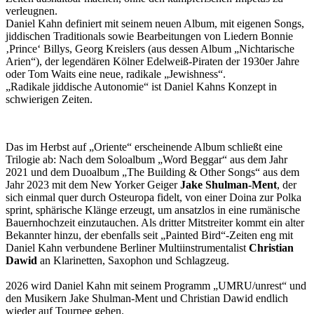
verleugnen.
Daniel Kahn definiert mit seinem neuen Album, mit eigenen Songs,
jiddischen Traditionals sowie Bearbeitungen von Liedern Bonnie
‚Prince‘ Billys, Georg Kreislers (aus dessen Album „Nichtarische
Arien“), der legendären Kölner Edelweiß-Piraten der 1930er Jahre
oder Tom Waits eine neue, radikale „Jewishness“.
„Radikale jiddische Autonomie“ ist Daniel Kahns Konzept in
schwierigen Zeiten.
Das im Herbst auf „Oriente“ erscheinende Album schließt eine
Trilogie ab: Nach dem Soloalbum „Word Beggar“ aus dem Jahr
2021 und dem Duoalbum „The Building & Other Songs“ aus dem
Jahr 2023 mit dem New Yorker Geiger
Jake Shulman-Ment
, der
sich einmal quer durch Osteuropa fidelt, von einer Doina zur Polka
sprint, sphärische Klänge erzeugt, um ansatzlos in eine rumänische
Bauernhochzeit einzutauchen. Als dritter Mitstreiter kommt ein alter
Bekannter hinzu, der ebenfalls seit „Painted Bird“-Zeiten eng mit
Daniel Kahn verbundene Berliner Multiinstrumentalist
Christian
Dawid
an Klarinetten, Saxophon und Schlagzeug.
2026 wird Daniel Kahn mit seinem Programm „UMRU/unrest“ und
den Musikern Jake Shulman-Ment und Christian Dawid endlich
wieder auf Tournee gehen.