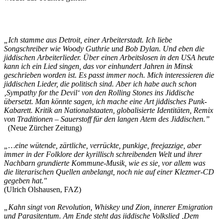
„Ich stamme aus Detroit, einer Arbeiterstadt. Ich liebe
Songschreiber wie Woody Guthrie und Bob Dylan. Und eben die
jiddischen Arbeiterlieder. Über einen Arbeitslosen in den USA heute
kann ich ein Lied singen, das vor einhundert Jahren in Minsk
geschrieben worden ist. Es passt immer noch. Mich interessieren die
jiddischen Lieder, die politisch sind. Aber ich habe auch schon
‚Sympathy for the Devil‘ von den Rolling Stones ins Jiddische
übersetzt. Man könnte sagen, ich mache eine Art jiddisches Punk-
Kabarett. Kritik an Nationalstaaten, globalisierte Identitäten, Remix
von Traditionen – Sauerstoff für den langen Atem des Jiddischen.”
(Neue Zürcher Zeitung)
„…eine wütende, zärtliche, verrückte, punkige, freejazzige, aber
immer in der Folklore der kyrillisch schreibenden Welt und ihrer
Nachbarn grundierte Kommune-Musik, wie es sie, vor allem was
die literarischen Quellen anbelangt, noch nie auf einer Klezmer-CD
gegeben hat."
(Ulrich Olshausen, FAZ)
„Kahn singt von Revolution, Whiskey und Zion, innerer Emigration
und Parasitentum. Am Ende steht das jiddische Volkslied ‚Dem